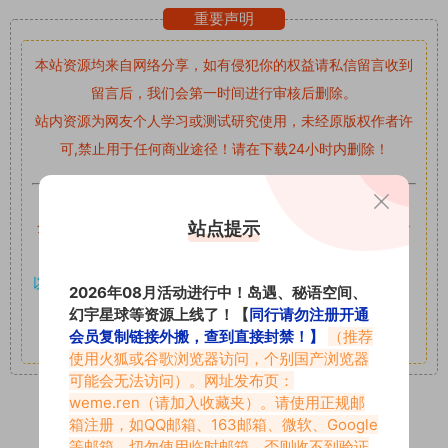
重要声明
本站资源均来自网络分享，如有侵犯你的权益请私信留言
收到
留言后，我们会第一时间进行审核后删除。
站内资源为网友个人学习或测试研究使用，未经原版权作者许
可,禁止用于任何商业途径！请在下载24小时内删除！
如果遇到付费才可获取的素材，建议升级
对应的VIP。
站点提示
全站付费素材可提供补档服务
“
均有备份
”，
素材以主流网盘分
享。
以7z、7z分卷格式压缩，
解压应下载对应的软件操作，
电脑：
2026年08月活动进行中！岛遇、秘语空间、
7-zip；安卓：zarchiver；苹果：解压专家
幻宇星球等资源上线了！【
同行请勿注册开通
会员复制链接外搬，查到直接封禁！】
（推荐
其它更多疑问请查看站内帮助中心！
使用火狐或谷歌浏览器访问，个别国产浏览器
可能会无法访问）。网址发布页：
weme.ren
（请加入收藏夹）。请使用正规邮
箱注册，如QQ邮箱、163邮箱、微软、Google
1
0
等邮箱，切勿使用临时邮箱，否则收不到验证