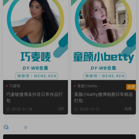
巧麦唛
童颜小betty
免费
巧麦唛微博及抖音日常作品打
童颜小betty微博相册日常精选
包
打包
VIP
免费
2025-11-19
2025-11-11
评论
0