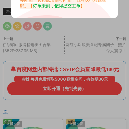
码。【
订单未到，记得提交工单
】
陈妮妮呀
上一篇
下一篇
伊织萌e 微博精选美图合集
网红小厨娘美食记专属圈子，照片
[352P-237.35 MB]
令人震惊！
百度网盘内部特批：SVIP会员直降最低100元
点我 每月免费领取500G容量空间，有效期30天
立即开通（先到先得）
猜你喜欢
免费
VIP
微博抖音
微博抖音