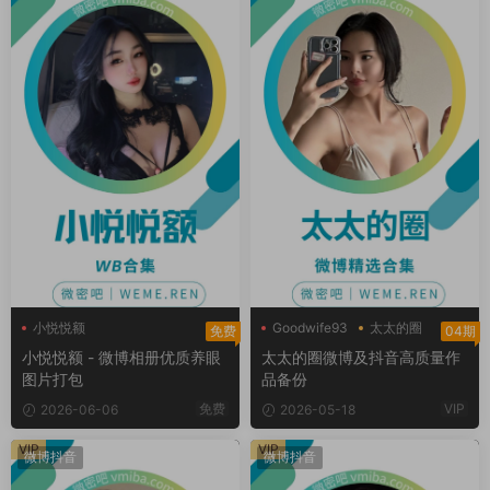
小悦悦额
Goodwife93
太太的圈
免费
04期
好太太hhh
小悦悦额 - 微博相册优质养眼
太太的圈微博及抖音高质量作
图片打包
品备份
免费
VIP
2026-06-06
2026-05-18
VIP
VIP
微博抖音
微博抖音