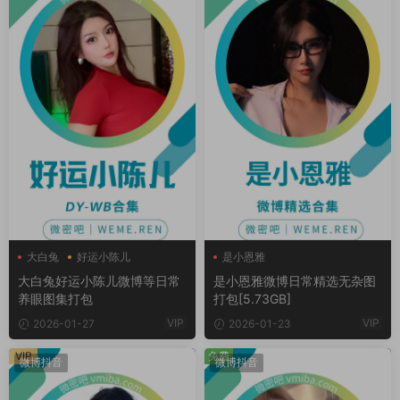
大白兔
好运小陈儿
是小恩雅
大白兔好运小陈儿微博等日常
是小恩雅微博日常精选无杂图
养眼图集打包
打包[5.73GB]
VIP
VIP
2026-01-27
2026-01-23
VIP
免费
微博抖音
微博抖音