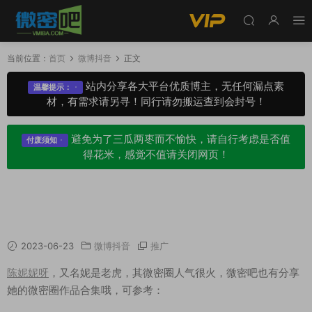
当前位置：
首页
微博抖音
正文
站内分享各大平台优质博主，无任何漏点素
温馨提示：
材，有需求请另寻！同行请勿搬运查到会封号！
避免为了三瓜两枣而不愉快，请自行考虑是否值
付废须知
得花米，感觉不值请关闭网页！
陈妮妮呀 微博精选及抖音备份美图视频合集[74
P/139V/326MB]
2023-06-23
微博抖音
推广
陈妮妮呀
，又名妮是老虎，其微密圈人气很火，微密吧也有分享
她的微密圈作品合集哦，可参考：