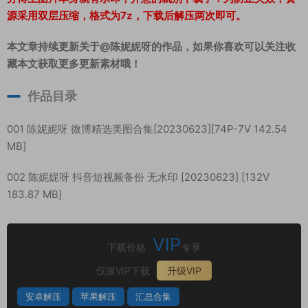
源采用双层压缩，格式为7z，下载后解压两次即可。
本文章持续更新关于@陈妮妮呀的作品，如果你喜欢可以关注收
藏本文获取更多更新素材哦！
作品目录
001 陈妮妮呀 微博精选美图合集[20230623][74P-7V 142.54
MB]
002 陈妮妮呀 抖音短视频备份 无水印 [20230623] [132V
183.87 MB]
VIP
下载价格
专享
仅限VIP下载
升级VIP
安卓解压
苹果解压
汇总合集