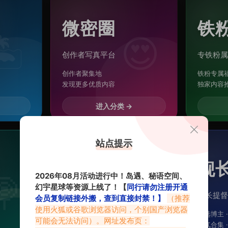
微密圈
铁
️
😍
创作者写真平台
专铁粉属
创作者聚集地
铁粉专属
发现更多优质内容
独家内容
进入分类 →
站点提示
鹿包live
舰
2026年08月活动进行中！岛遇、秘语空间、
🍭
🧃
幻宇星球等资源上线了！【
同行请勿注册开通
Live记忆胶囊
舰长提督
会员复制链接外搬，查到直接封禁！】
（推荐
使用火狐或谷歌浏览器访问，个别国产浏览器
创意传递 · 情感共鸣
精选博主 
可能会无法访问）。网址发布页：
博主花园 · 海量汇总
人气合集 