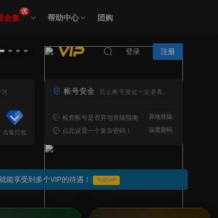
优
质合集
帮助中心
团购
秀人网全套11000套+写真原图大汇总
登录
注册
帐号安全
专区
防止帐号被盗一定要看。
异地登陆
检查帐号是否异地登陆指南
设置密码
点此设置一个复杂密码！
合集打包
就能享受到多个VIP的待遇！
升级VIP