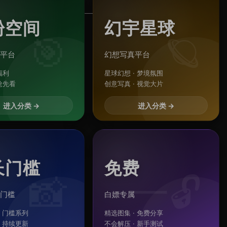
粉空间
幻宇星球
🎯
🪐
平台
幻想写真平台
福利
星球幻想 · 梦境氛围
抢先看
创意写真 · 视觉大片
进入分类 →
进入分类 →
长门槛
免费
📸
一🔓
门槛
白嫖专属
· 门槛系列
精选图集 · 免费分享
· 持续更新
不会解压 · 新手测试