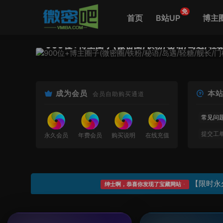
免
首页
B站UP
博主
900位+博主圈子(微密圈/铁粉/秘语/岛遇/轻
成为会员
本
会员自助购买通道
常见问
提交工
永久会员
年费会员
购买说明
在线充值
正确访
【限时永
绅士啊，恭喜你发现了宝藏网站