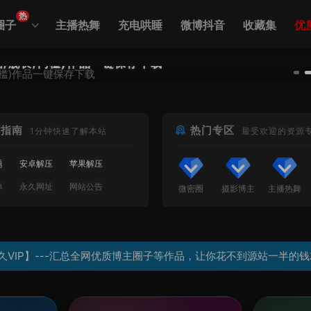
热
圈子
主播热舞
充电哄睡
微博抖音
收藏集
优
糖/舰长/门槛)作品一键保存下载
站指南
热门专区
1分钟快速了解本站
最受欢迎的资源
题
安卓解压
苹果解压
单
永久网址
网站公告
微密圈
摄影博主
主播热舞
问
会员必看
久VIP】---汇总全网优质博主圈子等作品，让你花不到源站一半的钱