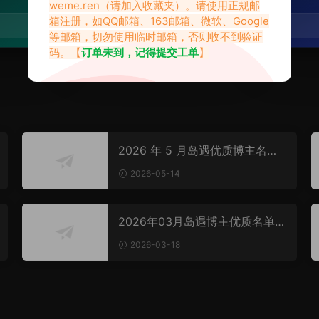
weme.ren
（请加入收藏夹）。请使用正规邮
箱注册，如QQ邮箱、163邮箱、微软、Google
进入专区 →
等邮箱，切勿使用临时邮箱，否则收不到验证
码。【
订单未到，记得提交工单
】
2026 年 5 月岛遇优质博主名单
出炉！颜值气质双绝封神
2026-05-14
2026年03月岛遇博主优质名单，
赏析多元美学的时尚盛宴
2026-03-18