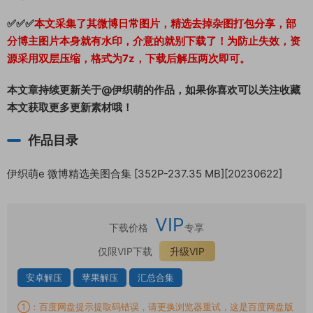
✅✅✅
本文采集了其微博日常图片，精选去掉杂图打包分享，部
分博主图片本身就有水印，介意的就别下载了！为防止失效，资
源采用双层压缩，格式为7z，下载后解压两次即可。
本文章持续更新关于@伊织萌的作品，如果你喜欢可以关注收藏
本文获取更多更新素材哦！
作品目录
伊织萌e 微博精选美图合集 [352P-237.35 MB][20230622]
VIP
下载价格
专享
仅限VIP下载
升级VIP
安卓解压
苹果解压
汇总合集
①：百度网盘提示提取码错误，请更换浏览器重试，这是百度网盘版