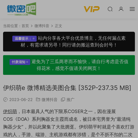
当前位置：
首页
微博抖音
正文
站内分享各大平台优质博主，无任何漏点素
温馨提示：
材，有需求请另寻！同行请勿搬运查到会封号！
避免为了三瓜两枣而不愉快，请自行考虑是否值
付废须知
得花米，感觉不值请关闭网页！
伊织萌e 微博精选美图合集 [352P-237.35 MB]
2023-06-22
微博抖音
推广
伊织萌
，日本最具人气的下限系COSER之一，因在漫展
COS《DOA》系列胸器女主霞而成名，被日本宅男誉为“最清纯
胸器少女”，并以此聚集了大批拥趸。伊织萌平时就是个喜欢打游
戏的人，手游、端游、主机游戏都有涉猎，是个不折不扣的二次