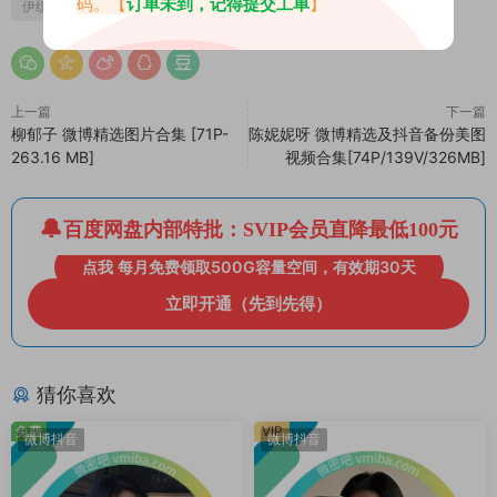
码。【
订单未到，记得提交工单
】
伊织萌
上一篇
下一篇
柳郁子 微博精选图片合集 [71P-
陈妮妮呀 微博精选及抖音备份美图
263.16 MB]
视频合集[74P/139V/326MB]
百度网盘内部特批：SVIP会员直降最低100元
点我 每月免费领取500G容量空间，有效期30天
立即开通（先到先得）
猜你喜欢
免费
VIP
微博抖音
微博抖音