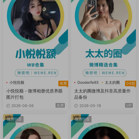
小悦悦额
Goodwife93
太太的圈
免费
04期
好太太hhh
小悦悦额 - 微博相册优质养眼
太太的圈微博及抖音高质量作
图片打包
品备份
免费
VIP
2026-06-06
2026-05-18
VIP
VIP
微博抖音
微博抖音