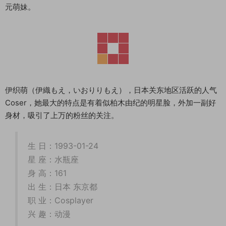
元萌妹。
伊织萌（伊織もえ，いおりりもえ），日本关东地区活跃的人气
Coser，她最大的特点是有着似柏木由纪的明星脸，外加一副好
身材，吸引了上万的粉丝的关注。
生 日：1993-01-24
星 座：水瓶座
身 高：161
出 生：日本 东京都
职 业：Cosplayer
兴 趣：动漫