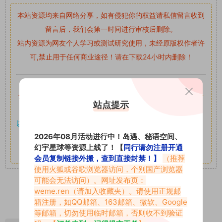
本站资源均来自网络分享，如有侵犯你的权益请私信留言
收到
留言后，我们会第一时间进行审核后删除。
站内资源为网友个人学习或测试研究使用，未经原版权作者许
可,禁止用于任何商业途径！请在下载24小时内删除！
如果遇到付费才可获取的素材，建议升级
对应的VIP。
全站付费素材可提供补档服务
“
均有备份
”，
素材以主流网盘分
站点提示
享。
以7z、7z分卷格式压缩，
解压应下载对应的软件操作，
电脑：
2026年08月活动进行中！岛遇、秘语空间、
7-zip；安卓：zarchiver；苹果：解压专家
幻宇星球等资源上线了！【
同行请勿注册开通
其它更多疑问请查看站内帮助中心！
会员复制链接外搬，查到直接封禁！】
（推荐
使用火狐或谷歌浏览器访问，个别国产浏览器
可能会无法访问）。网址发布页：
weme.ren
（请加入收藏夹）。请使用正规邮
0
0
箱注册，如QQ邮箱、163邮箱、微软、Google
等邮箱，切勿使用临时邮箱，否则收不到验证