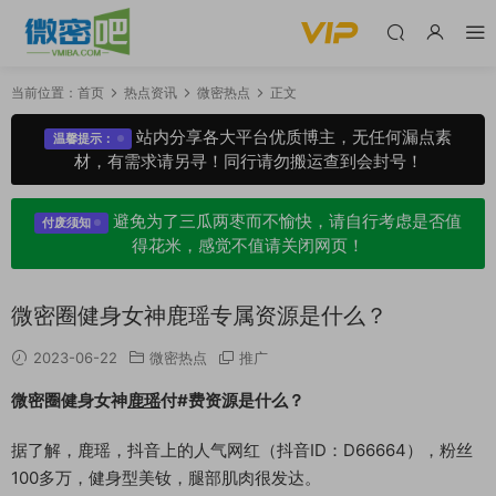
当前位置：
首页
热点资讯
微密热点
正文
站内分享各大平台优质博主，无任何漏点素
温馨提示：
材，有需求请另寻！同行请勿搬运查到会封号！
避免为了三瓜两枣而不愉快，请自行考虑是否值
付废须知
得花米，感觉不值请关闭网页！
微密圈健身女神鹿瑶专属资源是什么？
2023-06-22
微密热点
推广
微密圈健身女神
鹿瑶
付#费资源是什么？
据了解，鹿瑶，抖音上的人气网红（抖音ID：D66664），粉丝
100多万，健身型美钕，腿部肌肉很发达。