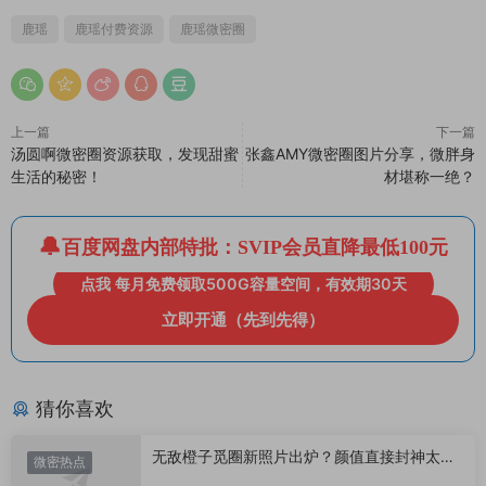
鹿瑶
鹿瑶付费资源
鹿瑶微密圈
上一篇
下一篇
汤圆啊微密圈资源获取，发现甜蜜
张鑫AMY微密圈图片分享，微胖身
生活的秘密！
材堪称一绝？
百度网盘内部特批：SVIP会员直降最低100元
点我 每月免费领取500G容量空间，有效期30天
立即开通（先到先得）
猜你喜欢
无敌橙子觅圈新照片出炉？颜值直接封神太惊
微密热点
艳！