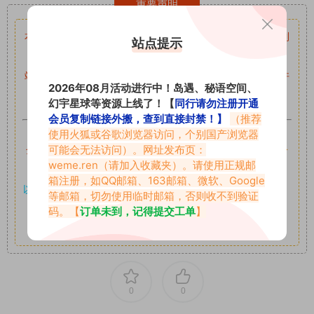
重要声明
本站资源均来自网络分享，如有侵犯你的权益请私信留言
收到
站点提示
留言后，我们会第一时间进行审核后删除。
站内资源为网友个人学习或测试研究使用，未经原版权作者许
2026年08月活动进行中！岛遇、秘语空间、
可,禁止用于任何商业途径！请在下载24小时内删除！
幻宇星球等资源上线了！【
同行请勿注册开通
会员复制链接外搬，查到直接封禁！】
（推荐
如果遇到付费才可获取的素材，建议升级
对应的VIP。
使用火狐或谷歌浏览器访问，个别国产浏览器
可能会无法访问）。网址发布页：
全站付费素材可提供补档服务
“
均有备份
”，
素材以主流网盘分
weme.ren
（请加入收藏夹）。请使用正规邮
享。
箱注册，如QQ邮箱、163邮箱、微软、Google
以7z、7z分卷格式压缩，
解压应下载对应的软件操作，
电脑：
等邮箱，切勿使用临时邮箱，否则收不到验证
7-zip；安卓：zarchiver；苹果：解压专家
码。【
订单未到，记得提交工单
】
其它更多疑问请查看站内帮助中心！
0
0