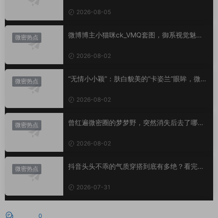
小心思？
2026-08-05
微博博主小猫咪ck_VMQ套图，御系视觉魅力
微密热点
代表
2026-08-02
“无情小小颖”：肤白貌美的“卡姿兰”眼眸，微密
微密热点
圈里的视觉盛宴
2026-08-02
曾红遍微密圈的梦梦野，突然消失后去了哪
微密热点
里？
2026-08-02
抖音头头不乖的气质穿搭到底有多绝？看完想
微密热点
照搬整套
2026-07-31
评论
0