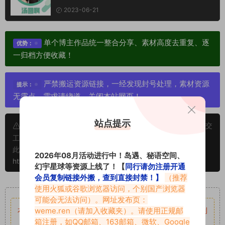
2023-06-21
单个博主作品统一整合分享、素材高度去重复、逐
优势：
一归档方便收藏！
严禁搬运资源链接，一经发现封号处理，素材资源
提示：
无露点、需求请绕道，关闭本站网页！
站点提示
申明：本文资源均来源网友分享，若侵犯了您的权限可以提交
工单处理。
此外本文章皆属于原创文章，转载请注明出处！原文链接：
2026年08月活动进行中！岛遇、秘语空间、
https://www.vmiba.top/1300.html
幻宇星球等资源上线了！【
同行请勿注册开通
会员复制链接外搬，查到直接封禁！】
（推荐
重要声明
使用火狐或谷歌浏览器访问，个别国产浏览器
可能会无法访问）。网址发布页：
weme.ren
（请加入收藏夹）。请使用正规邮
本站资源均来自网络分享，如有侵犯你的权益请私信留言
收到
箱注册，如QQ邮箱、163邮箱、微软、Google
留言后，我们会第一时间进行审核后删除。