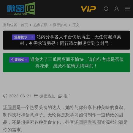
当前位置：
首页
热点资讯
微密热点
正文
站内分享各大平台优质博主，无任何漏点素
温馨提示：
材，有需求请另寻！同行请勿搬运查到会封号！
避免为了三瓜两枣而不愉快，请自行考虑是否值
付废须知
得花米，感觉不值请关闭网页！
汤圆啊微密圈资源获取，发现甜蜜生活的秘密！
2023-06-21
微密热点
推广
汤圆啊
是一个热爱美食的达人，她将与你分享各种美味的食谱、
制作技巧和创意点子。无论你是想学习如何制作一道精致的甜
品，还是想探索各种美食文化，抖音
汤圆啊微密圈
资源都能满足
你的需求。