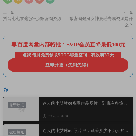
上一篇
下一篇
抖音七七在这(娇七)微密圈资源
微密圈健身女神鹿瑶专属资源是什
么？
百度网盘内部特批：SVIP会员直降最低100元
点我 每月免费领取500G容量空间，有效期30天
立即开通（先到先得）
猜你喜欢
迷人的小艾琳微密圈作品图片，到底有多惊
微密热点
艳？
2026-08-06
迷人的小艾琳ins照片里，藏着多少不为人知的
微密热点