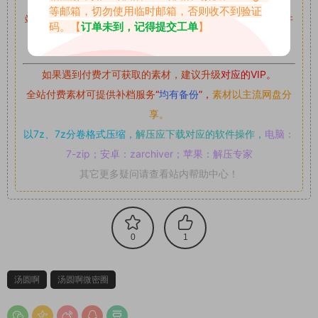
等邮箱，切勿使用临时邮箱，否则收不到验证
站内资源为网友个人学习或测试研究使用，未经原版权作者许
码。【
订单未到，记得提交工单
】
可,禁止用于任何商业途径！请在下载24小时内删除！
如果遇到付费才可获取的素材，建议升级
对应的VIP。
全站付费素材可提供补档服务
“
均有备份
”，
素材以主流网盘分
享。
以7z、7z分卷格式压缩，
解压应下载对应的软件操作，
电脑：
7-zip；安卓：zarchiver；苹果：解压专家
其它更多疑问请查看站内帮助中心！
0
1
汤圆啊
汤圆啊微密圈