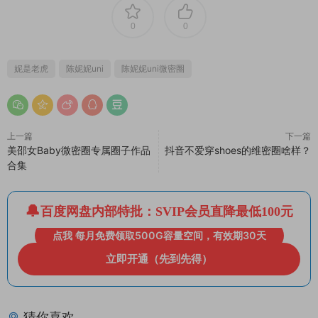
0
0
妮是老虎
陈妮妮uni
陈妮妮uni微密圈
上一篇
下一篇
美邵女Baby微密圈专属圈子作品
抖音不爱穿shoes的维密圈啥样？
合集
百度网盘内部特批：SVIP会员直降最低100元
点我 每月免费领取500G容量空间，有效期30天
立即开通（先到先得）
猜你喜欢