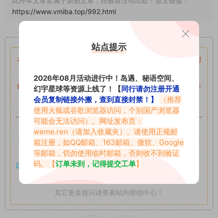
此外本文章皆属于原创文章，转载请注明出处！原文链接：
https://www.vmiba.top/992.html
重要声明
站点提示
本站资源均来自网络分享，如有侵犯你的权益请私信留言
收到
留言后，我们会第一时间进行审核后删除。
2026年08月活动进行中！岛遇、秘语空间、
站内资源为网友个人学习或测试研究使用，未经原版权作者许
幻宇星球等资源上线了！【
同行请勿注册开通
会员复制链接外搬，查到直接封禁！】
（推荐
可,禁止用于任何商业途径！请在下载24小时内删除！
使用火狐或谷歌浏览器访问，个别国产浏览器
可能会无法访问）。网址发布页：
如果遇到付费才可获取的素材，建议升级
对应的VIP。
weme.ren
（请加入收藏夹）。请使用正规邮
全站付费素材可提供补档服务
“
均有备份
”，
素材以主流网盘分
箱注册，如QQ邮箱、163邮箱、微软、Google
享。
等邮箱，切勿使用临时邮箱，否则收不到验证
码。【
订单未到，记得提交工单
】
以7z、7z分卷格式压缩，
解压应下载对应的软件操作，
电脑：
7-zip；安卓：zarchiver；苹果：解压专家
其它更多疑问请查看站内帮助中心！