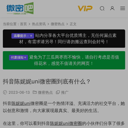
当前位置：
首页
热点资讯
微密热点
正文
站内分享各大平台优质博主，无任何漏点素
温馨提示：
材，有需求请另寻！同行请勿搬运查到会封号！
避免为了三瓜两枣而不愉快，请自行考虑是否值
付废须知
得花米，感觉不值请关闭网页！
抖音陈妮妮uni微密圈到底有什么？
2023-06-13
微密热点
推广
抖音
陈妮妮uni
微密圈是一个热情洋溢、充满活力的社交平台，她
以创意和激情，向大家展现最真实、最美好的生活。
在这里，你可以看到抖音
陈妮妮uni微密圈
的小伙伴们分享了很多