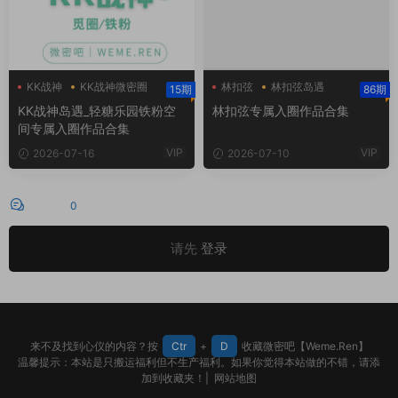
KK战神
KK战神微密圈
林扣弦
林扣弦岛遇
15期
86期
林扣弦微密圈
KK战神岛遇_轻糖乐园铁粉空
林扣弦专属入圈作品合集
间专属入圈作品合集
VIP
VIP
2026-07-16
2026-07-10
评论
0
请先
登录
来不及找到心仪的内容？按
Ctr
+
D
收藏微密吧【Weme.Ren】
温馨提示：本站是只搬运福利但不生产福利。如果你觉得本站做的不错，请添
加到收藏夹！|
网站地图