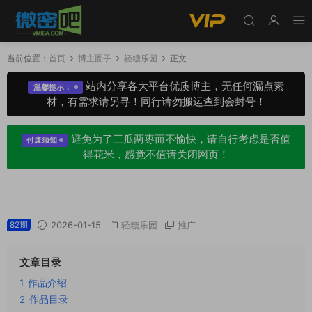
当前位置：
首页
博主圈子
轻糖乐园
正文
站内分享各大平台优质博主，无任何漏点素
温馨提示：
材，有需求请另寻！同行请勿搬运查到会封号！
避免为了三瓜两枣而不愉快，请自行考虑是否值
付废须知
得花米，感觉不值请关闭网页！
猫梨梨轻糖乐园_微密圈专属圈子作品合集
82期
2026-01-15
轻糖乐园
推广
文章目录
1
作品介绍
2
作品目录