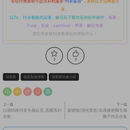
全站付费素材可提供补档服务
“
均有备份
”，
素材以主流网盘分
享。
以7z、7z分卷格式压缩，
解压应下载对应的软件操作，
电脑：
7-zip；安卓：zarchiver；苹果：解压专家
其它更多疑问请查看站内帮助中心！
3
0
猫梨梨
猫梨梨微密圈
猫梨梨轻糖乐园
上一篇
下一篇
白璃怕疼抖音专属会员_觅圈系列
童锣烧(清纯童崽)岛遇微密圈专属
合集
圈子作品合集