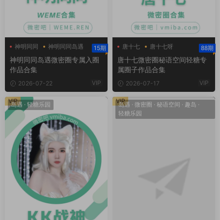
神明同同
神明同同岛遇
唐十七
唐十七呀
15期
88期
神明同同微密圈
唐十七微密圈
神明同同岛遇微密圈专属入圈
唐十七微密圈秘语空间轻糖专
作品合集
属圈子作品合集
VIP
VIP
2026-07-22
2026-07-17
VIP
VIP
岛遇
·
轻糖乐园
岛遇
·
微密圈
·
秘语空间
·
趣岛
·
轻糖乐园