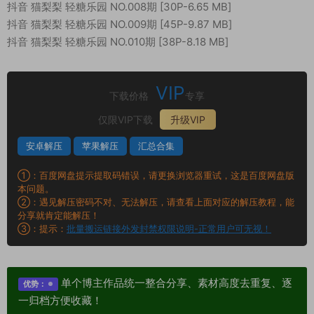
抖音 猫梨梨 轻糖乐园 NO.008期 [30P-6.65 MB]
抖音 猫梨梨 轻糖乐园 NO.009期 [45P-9.87 MB]
抖音 猫梨梨 轻糖乐园 NO.010期 [38P-8.18 MB]
VIP
下载价格
专享
仅限VIP下载
升级VIP
安卓解压
苹果解压
汇总合集
①：百度网盘提示提取码错误，请更换浏览器重试，这是百度网盘版
本问题。
②：遇见解压密码不对、无法解压，请查看上面对应的解压教程，能
分享就肯定能解压！
③：提示：
批量搬运链接外发封禁权限说明-正常用户可无视！
单个博主作品统一整合分享、素材高度去重复、逐
优势：
一归档方便收藏！