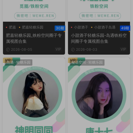
肥嘉
肥嘉轻糖乐园
小甜酒子
小甜酒子岛遇
30期
49期
肥嘉铁粉空间
小甜酒子微密圈
肥嘉轻糖乐园_铁粉空间圈子专
小甜酒子轻糖乐园-岛遇铁粉空
属视图合集
间圈子专属视图合集
VIP
VIP
2026-08-05
2026-08-03
VIP
VIP
岛遇
·
轻糖乐园
秘语空间
·
轻糖乐园