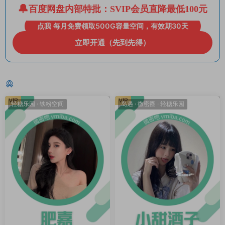
百度网盘内部特批：SVIP会员直降最低100元
点我 每月免费领取500G容量空间，有效期30天
立即开通（先到先得）
猜你喜欢
VIP
VIP
轻糖乐园
·
铁粉空间
岛遇
·
微密圈
·
轻糖乐园