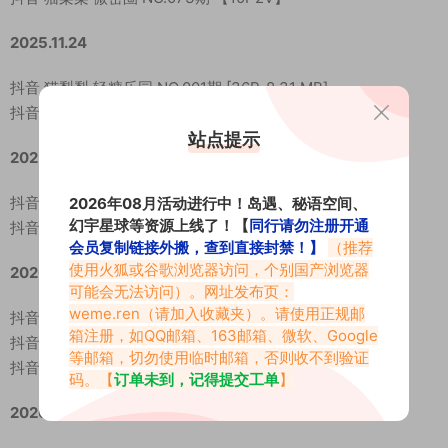
2025.11.24
抖音 猫梨梨 轻糖乐园 NO.001期 [36P-8.31 MB]
抖音 猫梨梨 轻糖乐园 NO.002期 [30P-6.45 MB]
站点提示
2025.12.02
抖音 猫梨梨 轻糖乐园 NO.003期 [31P-6.4 MB]
2026年08月活动进行中！岛遇、秘语空间、
幻宇星球等资源上线了！【
同行请勿注册开通
抖音 猫梨梨 轻糖乐园 NO.004期 [32P-9.17 MB]
会员复制链接外搬，查到直接封禁！】
（推荐
使用火狐或谷歌浏览器访问，个别国产浏览器
2026.01.02
可能会无法访问）。网址发布页：
weme.ren
（请加入收藏夹）。请使用正规邮
抖音 猫梨梨 轻糖乐园 NO.005期 [34P-9.19 MB]
箱注册，如QQ邮箱、163邮箱、微软、Google
抖音 猫梨梨 轻糖乐园 NO.006期 [27P-7.18 MB]
等邮箱，切勿使用临时邮箱，否则收不到验证
抖音 猫梨梨 轻糖乐园 NO.007期 [31P-7.31 MB]
码。【
订单未到，记得提交工单
】
2026.01.15