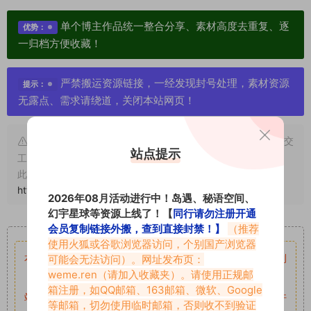
单个博主作品统一整合分享、素材高度去重复、逐
优势：
一归档方便收藏！
严禁搬运资源链接，一经发现封号处理，素材资源
提示：
无露点、需求请绕道，关闭本站网页！
申明：本文资源均来源网友分享，若侵犯了您的权限可以提交
站点提示
工单处理。
此外本文章皆属于原创文章，转载请注明出处！原文链接：
https://www.vmiba.top/960.html
2026年08月活动进行中！岛遇、秘语空间、
幻宇星球等资源上线了！【
同行请勿注册开通
重要声明
会员复制链接外搬，查到直接封禁！】
（推荐
使用火狐或谷歌浏览器访问，个别国产浏览器
本站资源均来自网络分享，如有侵犯你的权益请私信留言
收到
可能会无法访问）。网址发布页：
weme.ren
（请加入收藏夹）。请使用正规邮
留言后，我们会第一时间进行审核后删除。
箱注册，如QQ邮箱、163邮箱、微软、Google
站内资源为网友个人学习或测试研究使用，未经原版权作者许
等邮箱，切勿使用临时邮箱，否则收不到验证