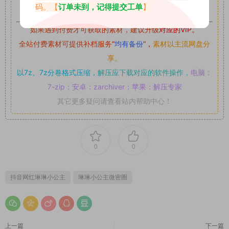
可,禁止用于任何商业途径！请在下载24小时内删除！
码。【
订单未到，记得提交工单
】
如果遇到付费才可获取的素材，建议升级
对应的VIP。
全站付费素材可提供补档服务
“
均有备份
”，
素材以主流网盘分
享。
以7z、7z分卷格式压缩，
解压应下载对应的软件操作，
电脑：
7-zip；安卓：zarchiver；苹果：解压专家
其它更多疑问请查看站内帮助中心！
0
0
抖音网红琳琳小公主
琳琳小公主微密圈
上一篇
下一篇