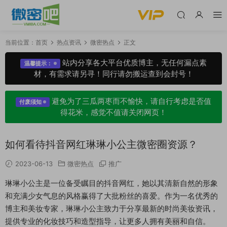
当前位置：
首页
热点资讯
微密热点
正文
站内分享各大平台优质博主，无任何漏点素
温馨提示：
材，有需求请另寻！同行请勿搬运查到会封号！
避免为了三瓜两枣而不愉快，请自行考虑是否值
付废须知
得花米，感觉不值请关闭网页！
如何看待抖音网红琳琳小公主微密圈资源？
2023-06-13
微密热点
推广
琳琳小公主是一位备受瞩目的抖音网红，她以其清新自然的形象
和充满少女气息的风格赢得了大批粉丝的喜爱。作为一名优秀的
博主和美妆专家，琳琳小公主致力于分享最新的时尚美妆资讯，
提供专业的化妆技巧和造型指导，让更多人拥有美丽和自信。