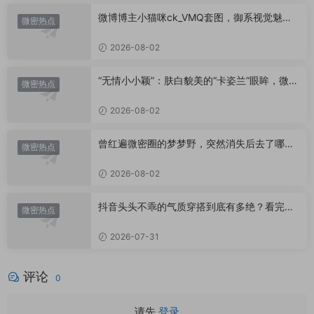
微博博主小猫咪ck_VMQ套图，御系视觉魅力
微密热点
代表
2026-08-02
“无情小小颖”：肤白貌美的“卡姿兰”眼眸，微密
微密热点
圈里的视觉盛宴
2026-08-02
曾红遍微密圈的梦梦野，突然消失后去了哪
微密热点
里？
2026-08-02
抖音头头不乖的气质穿搭到底有多绝？看完想
微密热点
照搬整套
2026-07-31
评论
0
请先
登录