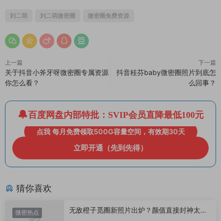
刘二萌
刘二萌微密圈
微密圈免费资源
上一篇
下一篇
关于抖音小斧牙呀微密圈专属资源
抖音桂芬baby微密圈照片到底怎
你怎么看？
么回事？
百度网盘内部特批：SVIP会员直降最低100元
点我 每月免费领取500G容量空间，有效期30天
立即开通（先到先得）
猜你喜欢
无敌橙子觅圈新照片出炉？颜值直接封神太惊
微密热点
艳！