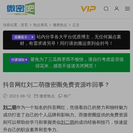
当前位置：
首页
热点资讯
微密热点
正文
站内分享各大平台优质博主，无任何漏点素
温馨提示：
材，有需求请另寻！同行请勿搬运查到会封号！
避免为了三瓜两枣而不愉快，请自行考虑是否值
付废须知
得花米，感觉不值请关闭网页！
抖音网红刘二萌微密圈免费资源咋回事？
2023-06-12
微密热点
推广
刘二萌
作为一个知名的抖音网红，凭借着自己的努力和独特魅力
成功打造了自己的个人品牌和影响力。而微密圈提供的免费资源
则可以帮助你学习和掌握类似
刘二萌
的成功经验和技巧，快速提
升自己的职业素养和竞争力。