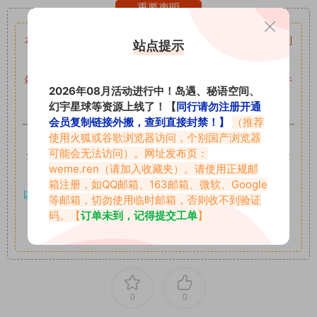
重要声明
本站资源均来自网络分享，如有侵犯你的权益请私信留言
收到
站点提示
留言后，我们会第一时间进行审核后删除。
站内资源为网友个人学习或测试研究使用，未经原版权作者许
2026年08月活动进行中！岛遇、秘语空间、
可,禁止用于任何商业途径！请在下载24小时内删除！
幻宇星球等资源上线了！【
同行请勿注册开通
会员复制链接外搬，查到直接封禁！】
（推荐
如果遇到付费才可获取的素材，建议升级
对应的VIP。
使用火狐或谷歌浏览器访问，个别国产浏览器
可能会无法访问）。网址发布页：
全站付费素材可提供补档服务
“
均有备份
”，
素材以主流网盘分
weme.ren
（请加入收藏夹）。请使用正规邮
享。
箱注册，如QQ邮箱、163邮箱、微软、Google
以7z、7z分卷格式压缩，
解压应下载对应的软件操作，
电脑：
等邮箱，切勿使用临时邮箱，否则收不到验证
码。【
7-zip；安卓：zarchiver；苹果：解压专家
订单未到，记得提交工单
】
其它更多疑问请查看站内帮助中心！
0
0