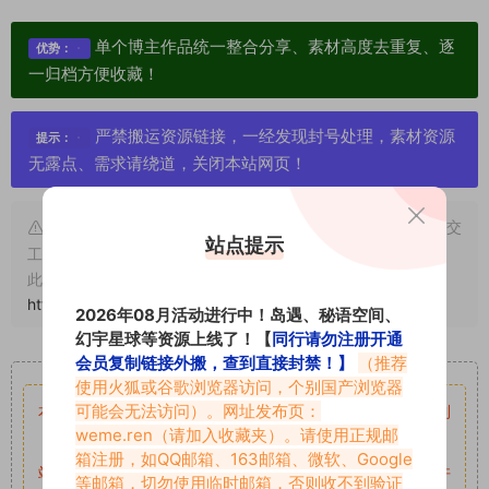
单个博主作品统一整合分享、素材高度去重复、逐
优势：
一归档方便收藏！
严禁搬运资源链接，一经发现封号处理，素材资源
提示：
无露点、需求请绕道，关闭本站网页！
申明：本文资源均来源网友分享，若侵犯了您的权限可以提交
站点提示
工单处理。
此外本文章皆属于原创文章，转载请注明出处！原文链接：
https://www.vmiba.top/920.html
2026年08月活动进行中！岛遇、秘语空间、
幻宇星球等资源上线了！【
同行请勿注册开通
重要声明
会员复制链接外搬，查到直接封禁！】
（推荐
使用火狐或谷歌浏览器访问，个别国产浏览器
可能会无法访问）。网址发布页：
本站资源均来自网络分享，如有侵犯你的权益请私信留言
收到
weme.ren
（请加入收藏夹）。请使用正规邮
留言后，我们会第一时间进行审核后删除。
箱注册，如QQ邮箱、163邮箱、微软、Google
站内资源为网友个人学习或测试研究使用，未经原版权作者许
等邮箱，切勿使用临时邮箱，否则收不到验证