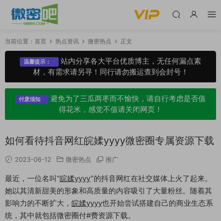
当前位置：
首页
热点资讯
微密热点
正文
站内分享各大平台优质博主，无任何漏点素
温馨提示：
材，有需求请另寻！同行请勿搬运查到会封号！
避免为了三瓜两枣而不愉快，请自行考虑是否值
付废须知
得花米，感觉不值请关闭网页！
如何看待抖音网红皖媃yyyy微密圈专属资源下载
2023-06-12
微密热点
推广
最近，一位名叫“
皖媃yyyy
”的抖音网红在社交媒体上火了起来。
她以其清新甜美的形象和高质量的内容吸引了大量粉丝。随着其
影响力的不断扩大，
皖媃yyyy
也开始尝试搭建自己的商业生态系
统，其中就包括微密圈付#费资源下载。