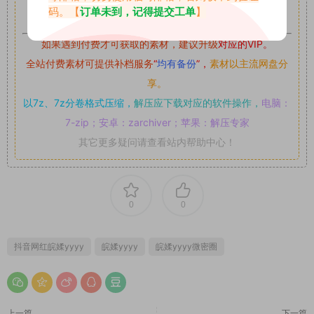
可,禁止用于任何商业途径！请在下载24小时内删除！
码。【
订单未到，记得提交工单
】
如果遇到付费才可获取的素材，建议升级
对应的VIP。
全站付费素材可提供补档服务
“
均有备份
”，
素材以主流网盘分
享。
以7z、7z分卷格式压缩，
解压应下载对应的软件操作，
电脑：
7-zip；安卓：zarchiver；苹果：解压专家
其它更多疑问请查看站内帮助中心！
0
0
抖音网红皖媃yyyy
皖媃yyyy
皖媃yyyy微密圈
上一篇
下一篇