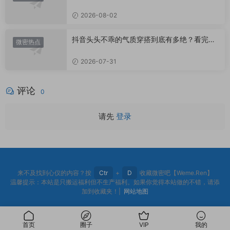
里？
2026-08-02
抖音头头不乖的气质穿搭到底有多绝？看完想
微密热点
照搬整套
2026-07-31
评论
0
请先
登录
来不及找到心仪的内容？按
Ctr
+
D
收藏微密吧【Weme.Ren】
温馨提示：本站是只搬运福利但不生产福利。如果你觉得本站做的不错，请添
加到收藏夹！|
网站地图
首页
圈子
VIP
我的