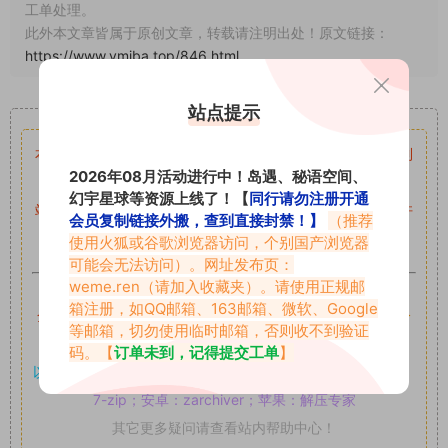
工单处理。
此外本文章皆属于原创文章，转载请注明出处！原文链接：
https://www.vmiba.top/846.html
重要声明
站点提示
本站资源均来自网络分享，如有侵犯你的权益请私信留言
收到
2026年08月活动进行中！岛遇、秘语空间、
留言后，我们会第一时间进行审核后删除。
幻宇星球等资源上线了！【
同行请勿注册开通
站内资源为网友个人学习或测试研究使用，未经原版权作者许
会员复制链接外搬，查到直接封禁！】
（推荐
可,禁止用于任何商业途径！请在下载24小时内删除！
使用火狐或谷歌浏览器访问，个别国产浏览器
可能会无法访问）。网址发布页：
weme.ren
（请加入收藏夹）。请使用正规邮
如果遇到付费才可获取的素材，建议升级
对应的VIP。
箱注册，如QQ邮箱、163邮箱、微软、Google
全站付费素材可提供补档服务
“
均有备份
”，
素材以主流网盘分
等邮箱，切勿使用临时邮箱，否则收不到验证
享。
码。【
订单未到，记得提交工单
】
以7z、7z分卷格式压缩，
解压应下载对应的软件操作，
电脑：
7-zip；安卓：zarchiver；苹果：解压专家
其它更多疑问请查看站内帮助中心！