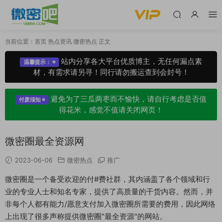
当前位置：
首页
热点资讯
微密热点
正文
站内分享各大平台优质博主，无任何漏点素
温馨提示：
材，有需求请另寻！同行请勿搬运查到会封号！
避免为了三瓜两枣而不愉快，请自行考虑是否值
付废须知
得花米，感觉不值请关闭网页！
微密圈最全资源网
2023-06-06
微密热点
推广
微密圈是一个备受欢迎的付#费社群，其内涵盖了各个领域和行
业的专业人士和知名专家，提供了高质量的干货内容。然而，并
非每个人都有能力/愿意支付加入微密圈所需要的费用，因此网络
上出现了很多声称提供微密圈"最全资源"的网站。