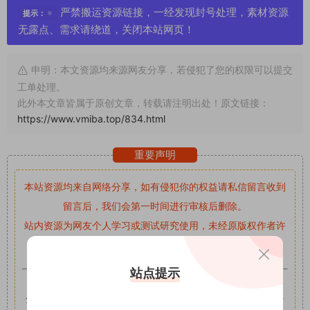
严禁搬运资源链接，一经发现封号处理，素材资源
提示：
无露点、需求请绕道，关闭本站网页！
申明：本文资源均来源网友分享，若侵犯了您的权限可以提交
工单处理。
此外本文章皆属于原创文章，转载请注明出处！原文链接：
https://www.vmiba.top/834.html
重要声明
本站资源均来自网络分享，如有侵犯你的权益请私信留言
收到
留言后，我们会第一时间进行审核后删除。
站内资源为网友个人学习或测试研究使用，未经原版权作者许
可,禁止用于任何商业途径！请在下载24小时内删除！
站点提示
如果遇到付费才可获取的素材，建议升级
对应的VIP。
全站付费素材可提供补档服务
“
均有备份
”，
素材以主流网盘分