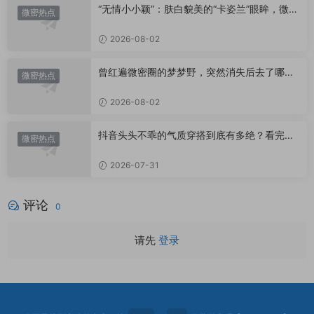
“无情小小颖”：肤白貌美的“卡姿兰”眼眸，微密
微密热点
圈里的视觉盛宴
2026-08-02
曾红遍微密圈的梦梦野，突然消失后去了哪
微密热点
里？
2026-08-02
抖音头头不乖的气质穿搭到底有多绝？看完想
微密热点
照搬整套
2026-07-31
评论
0
请先
登录