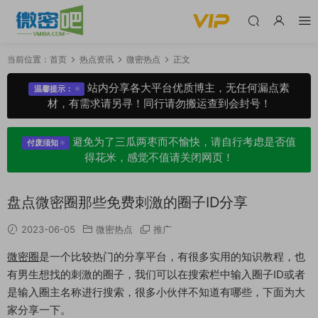
当前位置：
首页
热点资讯
微密热点
正文
站内分享各大平台优质博主，无任何漏点素
温馨提示：
材，有需求请另寻！同行请勿搬运查到会封号！
避免为了三瓜两枣而不愉快，请自行考虑是否值
付废须知
得花米，感觉不值请关闭网页！
盘点微密圈那些免费刺激的圈子ID分享
2023-06-05
微密热点
推广
微密圈
是一个比较热门的分享平台，有很多实用的知识教程，也
有男生想找的刺激的圈子，我们可以在搜索栏中输入圈子ID或者
是输入圈主名称进行搜索，很多小伙伴不知道有哪些，下面为大
家分享一下。