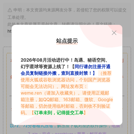
申明：本文资源均来源网友分享，若侵犯了您的权限可以提交
工单处理。
此外本文章皆属于原创文章，转载请注明出处！原文链接：
https://www.vmiba.top/82.html
站点提示
重要声明
2026年08月活动进行中！岛遇、秘语空间、
本站资源均来自网络分享，如有侵犯你的权益请私信留言
收到
幻宇星球等资源上线了！【
同行请勿注册开通
留言后，我们会第一时间进行审核后删除。
会员复制链接外搬，查到直接封禁！】
（推荐
站内资源为网友个人学习或测试研究使用，未经原版权作者许
使用火狐或谷歌浏览器访问，个别国产浏览器
可,禁止用于任何商业途径！请在下载24小时内删除！
可能会无法访问）。网址发布页：
weme.ren
（请加入收藏夹）。请使用正规邮
箱注册，如QQ邮箱、163邮箱、微软、Google
如果遇到付费才可获取的素材，建议升级
对应的VIP。
等邮箱，切勿使用临时邮箱，否则收不到验证
全站付费素材可提供补档服务
“
均有备份
”，
素材以主流网盘分
码。【
订单未到，记得提交工单
】
享。
以7z、7z分卷格式压缩，
解压应下载对应的软件操作，
电脑：
7-zip；安卓：zarchiver；苹果：解压专家