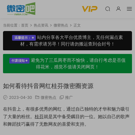
当前位置：
首页
热点资讯
微密热点
正文
站内分享各大平台优质博主，无任何漏点素
温馨提示：
材，有需求请另寻！同行请勿搬运查到会封号！
避免为了三瓜两枣而不愉快，请自行考虑是否值
付废须知
得花米，感觉不值请关闭网页！
如何看待抖音网红桂芬微密圈资源
2023-04-30
微密热点
推广
在抖音上，有很多优秀的网红，通过自己独特的才华和魅力吸引
了大量的粉丝。
桂芬
就是其中备受瞩目的一位。她以自己的歌声
和舞蹈技巧赢得了无数网友的喜爱和支持。