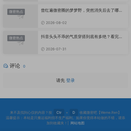
曾红遍微密圈的梦梦野，突然消失后去了哪
微密热点
里？
2026-08-02
抖音头头不乖的气质穿搭到底有多绝？看完想
微密热点
照搬整套
2026-07-31
评论
0
请先
登录
来不及找到心仪的内容？按
Ctr
+
D
收藏微密吧【Weme.Ren】
温馨提示：本站是只搬运福利但不生产福利。如果你觉得本站做的不错，请添
加到收藏夹！|
网站地图