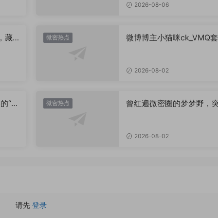
2026-08-06
，藏
微博博主小猫咪ck_VMQ套
微密热点
思？
图，御系视觉魅力代表
2026-08-02
的“卡
曾红遍微密圈的梦梦野，
微密热点
视觉
消失后去了哪里？
2026-08-02
请先
登录