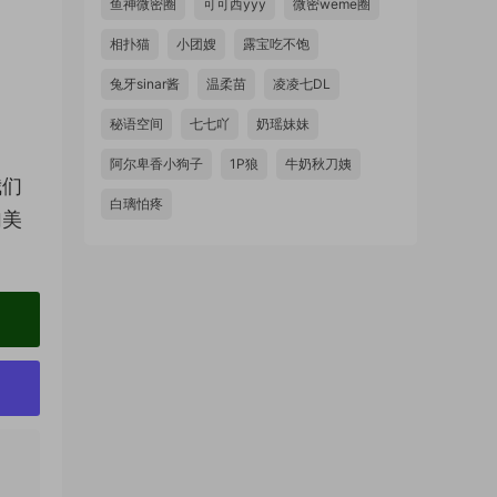
鱼神微密圈
可可西yyy
微密weme圈
相扑猫
小团嫂
露宝吃不饱
兔牙sinar酱
温柔苗
凌凌七DL
秘语空间
七七吖
奶瑶妹妹
阿尔卑香小狗子
1P狼
牛奶秋刀姨
我们
白璃怕疼
加美