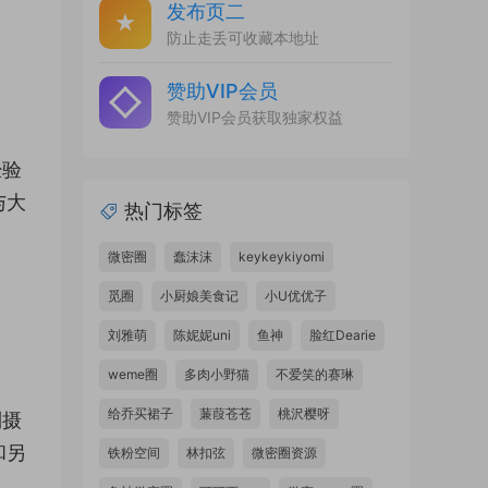
发布页二
防止走丢可收藏本地址
赞助VIP会员
赞助VIP会员获取独家权益
经验
与大
热门标签
微密圈
蠢沫沫
keykeykiyomi
觅圈
小厨娘美食记
小U优优子
刘雅萌
陈妮妮uni
鱼神
脸红Dearie
weme圈
多肉小野猫
不爱笑的赛琳
给乔买裙子
蒹葭苍苍
桃沢樱呀
到摄
和另
铁粉空间
林扣弦
微密圈资源