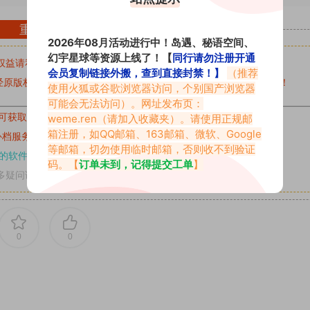
重要声明
2026年08月活动进行中！岛遇、秘语空间、
幻宇星球等资源上线了！【
同行请勿注册开通
权益请私信留言
收到留言后，我们会第一时间进行审核后删除。
会员复制链接外搬，查到直接封禁！】
（推荐
原版权作者许可,禁止用于任何商业途径！请在下载24小时内删除！
使用火狐或谷歌浏览器访问，个别国产浏览器
可能会无法访问）。网址发布页：
可获取的素材，建议升级
对应的VIP。
weme.ren
（请加入收藏夹）。请使用正规邮
箱注册，如QQ邮箱、163邮箱、微软、Google
补档服务
“
均有备份
”，
素材以主流网盘分享。
等邮箱，切勿使用临时邮箱，否则收不到验证
的软件操作，
电脑：7-zip；安卓：zarchiver；苹果：解压专家
码。【
订单未到，记得提交工单
】
多疑问请查看站内帮助中心！
0
0