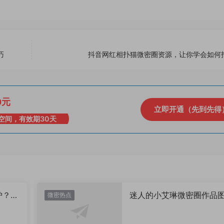
巧
抖音网红相扑猫微密圈资源，让你学会如何
0元
立即开通（先到先得
空间，有效期30天
炉？颜
迷人的小艾琳微密圈作品
微密热点
片，到底有多惊艳？