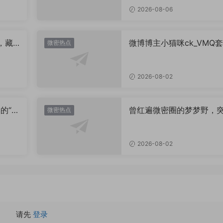
2026-08-06
，藏
微博博主小猫咪ck_VMQ套
微密热点
思？
图，御系视觉魅力代表
2026-08-02
的“卡
曾红遍微密圈的梦梦野，
微密热点
视觉
消失后去了哪里？
2026-08-02
请先
登录