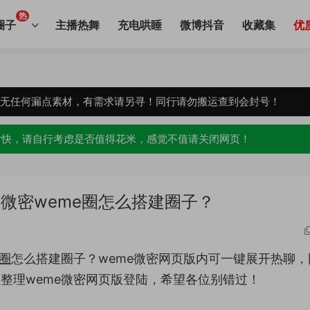
热
圈子
主播热舞
充电哄睡
微博抖音
收藏集
优
，无任何漏点素材，有需求请另寻！同行请勿搬运查到会封号！
愉快，请自行考虑是否值得花米，感觉不值请关闭网页！
微密weme圈怎么搭建圈子？
e圈
怎么搭建圈子？weme微密网页版内可一键展开热聊，
位整理weme微密网页版登陆，希望各位别错过！