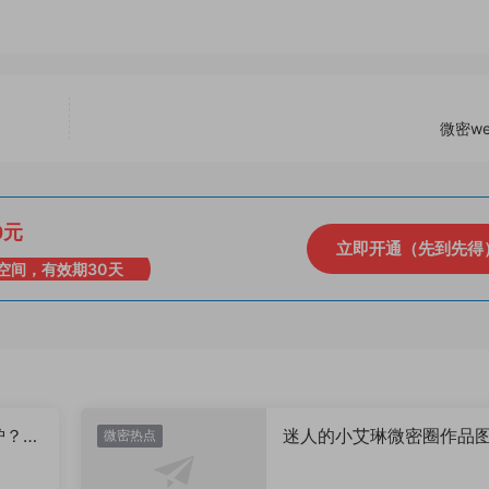
微密w
0元
立即开通（先到先得
空间，有效期30天
炉？颜
迷人的小艾琳微密圈作品
微密热点
片，到底有多惊艳？