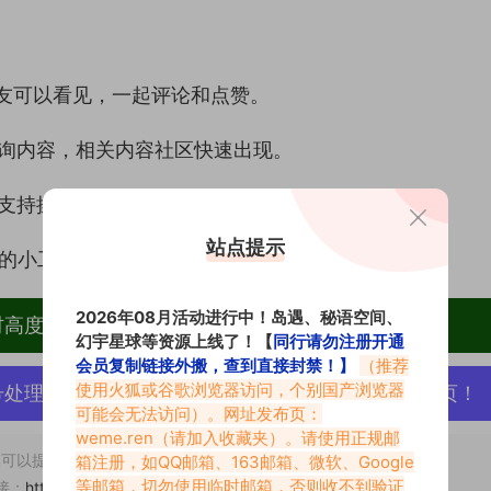
友可以看见，一起评论和点赞。
询内容，相关内容社区快速出现。
支持操作，多功能的方式去体验。
站点提示
样的小工具，方便大家一起使用操作。
2026年08月活动进行中！岛遇、秘语空间、
材高度去重复、逐一归档方便收藏！
幻宇星球等资源上线了！【
同行请勿注册开通
会员复制链接外搬，查到直接封禁！】
（推荐
使用火狐或谷歌浏览器访问，个别国产浏览器
号处理，素材资源无露点、需求请绕道，关闭本站网页！
可能会无法访问）。网址发布页：
weme.ren
（请加入收藏夹）。请使用正规邮
可以提交工单处理。
箱注册，如QQ邮箱、163邮箱、微软、Google
等邮箱，切勿使用临时邮箱，否则收不到验证
接：
https://www.vmiba.top/695.html