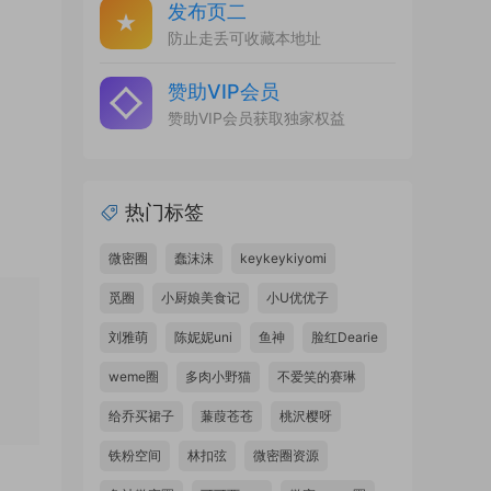
发布页二
防止走丢可收藏本地址
赞助VIP会员
赞助VIP会员获取独家权益
热门标签
微密圈
蠢沫沫
keykeykiyomi
觅圈
小厨娘美食记
小U优优子
刘雅萌
陈妮妮uni
鱼神
脸红Dearie
weme圈
多肉小野猫
不爱笑的赛琳
给乔买裙子
蒹葭苍苍
桃沢樱呀
铁粉空间
林扣弦
微密圈资源