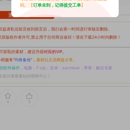
码。【
订单未到，记得提交工单
】
重要声明
权益请私信留言
收到留言后，我们会第一时间进行审核后删除。
原版权作者许可,禁止用于任何商业途径！请在下载24小时内删除！
可获取的素材，建议升级
对应的VIP。
补档服务
“
均有备份
”，
素材以主流网盘分享。
的软件操作，
电脑：7-zip；安卓：zarchiver；苹果：解压专家
多疑问请查看站内帮助中心！
0
0