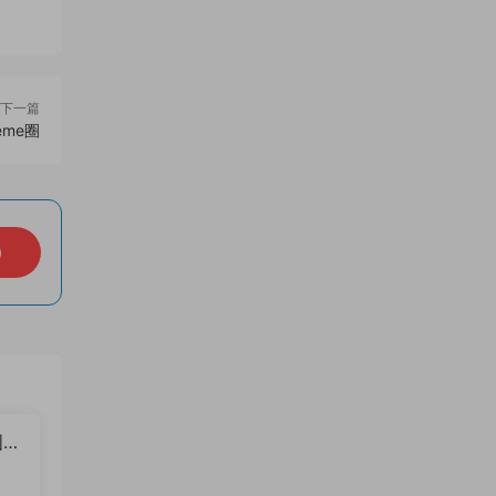
下一篇
eme圈
）
图