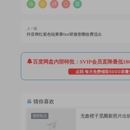
上一篇
抖音网红紫色哒豚豚txx呀微密圈收费流出
百度网盘内部特批：SVIP会员直降最低10
点我 每月免费领取500G容量
猜你喜欢
无敌橙子觅圈新照片出
微密热点
值直接封神太惊艳！