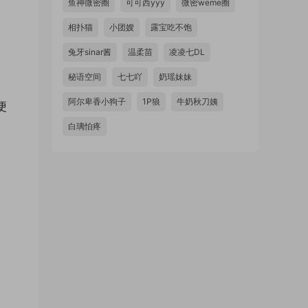
鱼神微密圈
可可西yyy
微密weme圈
相扑猫
小团嫂
露宝吃不饱
兔牙sinar酱
温柔苗
凌凌七DL
秘语空间
七七吖
奶瑶妹妹
阿尔卑香小狗子
1P狼
牛奶秋刀姨
便
白璃怕疼