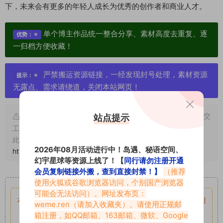
下，未来会有更多的年轻人成长为优秀的创作者和商业人才。
单个博主作品统一整合分享、素材高度去重复、逐
优势：
一归档方便收藏！
严禁搬运资源链接，一经发现封号处理，素材资源
提示：
无露点、需求请绕道，关闭本站网页！
申明：本文资源均来源网友分享，若侵犯了您的权限可以提交
站点提示
工单处理。
此外本文章皆属于原创文章，转载请注明出处！原文链接：
2026年08月活动进行中！岛遇、秘语空间、
https://www.vmiba.top/682.html
幻宇星球等资源上线了！【
同行请勿注册开通
会员复制链接外搬，查到直接封禁！】
（推荐
重要声明
使用火狐或谷歌浏览器访问，个别国产浏览器
可能会无法访问）。网址发布页：
本站资源均来自网络分享，如有侵犯你的权益请私信留言
收到
weme.ren
（请加入收藏夹）。请使用正规邮
留言后，我们会第一时间进行审核后删除。
箱注册，如QQ邮箱、163邮箱、微软、Google