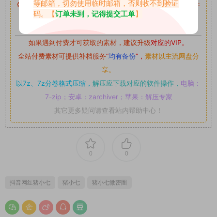
等邮箱，切勿使用临时邮箱，否则收不到验证
站内资源为网友个人学习或测试研究使用，未经原版权作者许
码。【
订单未到，记得提交工单
】
可,禁止用于任何商业途径！请在下载24小时内删除！
如果遇到付费才可获取的素材，建议升级
对应的VIP。
全站付费素材可提供补档服务
“
均有备份
”，
素材以主流网盘分
享。
以7z、7z分卷格式压缩，
解压应下载对应的软件操作，
电脑：
7-zip；安卓：zarchiver；苹果：解压专家
其它更多疑问请查看站内帮助中心！
0
0
抖音网红猪小七
猪小七
猪小七微密圈