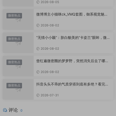
2026-08-05
微博博主小猫咪ck_VMQ套图，御系视觉魅力
微密热点
代表
2026-08-02
“无情小小颖”：肤白貌美的“卡姿兰”眼眸，微密
微密热点
圈里的视觉盛宴
2026-08-02
曾红遍微密圈的梦梦野，突然消失后去了哪
微密热点
里？
2026-08-02
抖音头头不乖的气质穿搭到底有多绝？看完想
微密热点
照搬整套
2026-07-31
评论
0