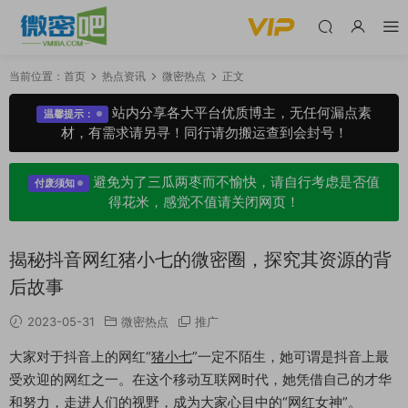
当前位置：
首页
热点资讯
微密热点
正文
站内分享各大平台优质博主，无任何漏点素
温馨提示：
材，有需求请另寻！同行请勿搬运查到会封号！
避免为了三瓜两枣而不愉快，请自行考虑是否值
付废须知
得花米，感觉不值请关闭网页！
揭秘抖音网红猪小七的微密圈，探究其资源的背
后故事
2023-05-31
微密热点
推广
大家对于抖音上的网红“
猪小七
”一定不陌生，她可谓是抖音上最
受欢迎的网红之一。在这个移动互联网时代，她凭借自己的才华
和努力，走进人们的视野，成为大家心目中的“网红女神”。