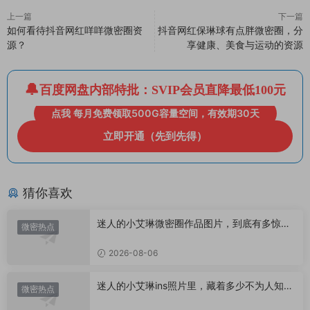
上一篇
下一篇
如何看待抖音网红咩咩微密圈资
抖音网红保琳球有点胖微密圈，分
源？
享健康、美食与运动的资源
百度网盘内部特批：SVIP会员直降最低100元
点我 每月免费领取500G容量空间，有效期30天
立即开通（先到先得）
猜你喜欢
迷人的小艾琳微密圈作品图片，到底有多惊
微密热点
艳？
2026-08-06
迷人的小艾琳ins照片里，藏着多少不为人知的
微密热点
小心思？