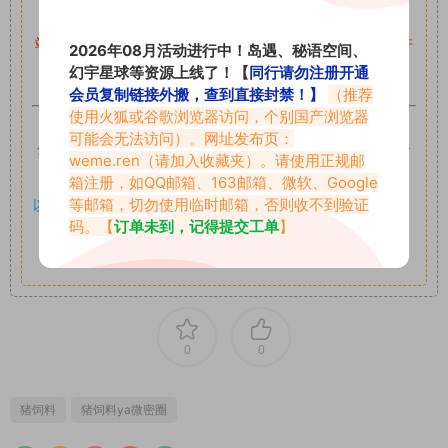
留言后，我们会第一时间进行审核后删除。
站内资源为网友个人学习或测试研究使用，未经原版权作者许
2026年08月活动进行中！岛遇、秘语空间、
可,禁止用于任何商业途径！请在下载24小时内删除！
幻宇星球等资源上线了！【
同行请勿注册开通
会员复制链接外搬，查到直接封禁！】
（推荐
使用火狐或谷歌浏览器访问，个别国产浏览器
如果遇到付费才可获取的素材，建议升级
对应的VIP。
可能会无法访问）。网址发布页：
全站付费素材可提供补档服务
“
均有备份
”，
素材以主流网盘分
weme.ren
（请加入收藏夹）。请使用正规邮
享。
箱注册，如QQ邮箱、163邮箱、微软、Google
等邮箱，切勿使用临时邮箱，否则收不到验证
以7z、7z分卷格式压缩，
解压应下载对应的软件操作，
电脑：
码。【
订单未到，记得提交工单
】
7-zip；安卓：zarchiver；苹果：解压专家
其它更多疑问请查看站内帮助中心！
0
0
猪饲料
猪饲料ya微密圈