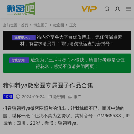
当前位置：
首页
博主圈子
微密圈
正文
站内分享各大平台优质博主，无任何漏点素
温馨提示：
材，有需求请另寻！同行请勿搬运查到会封号！
避免为了三瓜两枣而不愉快，请自行考虑是否值
付废须知
得花米，感觉不值请关闭网页！
猪饲料ya微密圈专属圈子作品合集
10期
2024-09-24
微密圈
推广
抖音
猪饲料
ya微密圈照片的流出，让我惊叹不已。而其中她的
腿，堪称一绝！让我不禁为之赞叹。其抖音号：
GM665533
，IP
属地：四川，23岁，微博：猪饲料ya。