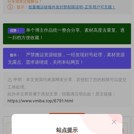
分享就肯定能解压！
③：提示：
批量搬运链接外发封禁权限说明-正常用户可无视！
单个博主作品统一整合分享、素材高度去重复、逐
优势：
一归档方便收藏！
严禁搬运资源链接，一经发现封号处理，素材资源
提示：
无露点、需求请绕道，关闭本站网页！
申明：本文资源均来源网友分享，若侵犯了您的权限可以提交
工单处理。
此外本文章皆属于原创文章，转载请注明出处！原文链接：
https://www.vmiba.top/6791.html
重要声明
站点提示
本站资源均来自网络分享，如有侵犯你的权益请私信留言
收到