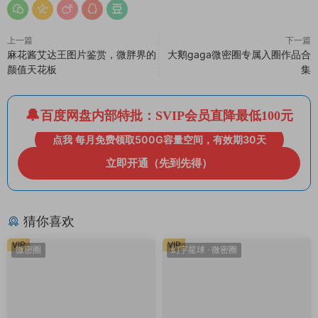
上一篇
下一篇
麻花酱艾达王图片鉴赏，微胖界的
大鹅gaga微密圈专属入圈作品合
颜值天花板
集
百度网盘内部特批：SVIP会员直降最低100元
点我 每月免费领取500G容量空间，有效期30天
立即开通（先到先得）
猜你喜欢
VIP
VIP
微密圈
幻宇星球
·
微密圈