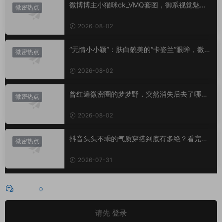
微博博主小猫咪ck_VMQ套图，御系视觉魅力
微密热点
代表
2026-08-02
“无情小小颖”：肤白貌美的“卡姿兰”眼眸，微密
微密热点
圈里的视觉盛宴
2026-08-02
曾红遍微密圈的梦梦野，突然消失后去了哪
微密热点
里？
2026-08-02
抖音头头不乖的气质穿搭到底有多绝？看完想
微密热点
照搬整套
2026-07-31
评论
0
请先
登录