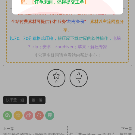
码。【
订单未到，记得提交工单
】
如果遇到付费才可获取的素材，建议升级
对应的VIP。
全站付费素材可提供补档服务
“
均有备份
”，
素材以主流网盘分
享。
以7z、7z分卷格式压缩，
解压应下载对应的软件操作，
电脑：
7-zip；安卓：zarchiver；苹果：解压专家
其它更多疑问请查看站内帮助中心！
0
0
快手董一涵
董一涵
上一篇
下一篇
抖音粉色的猫jinx微密圈资源有什
快手董一涵weme圈图片，与是董