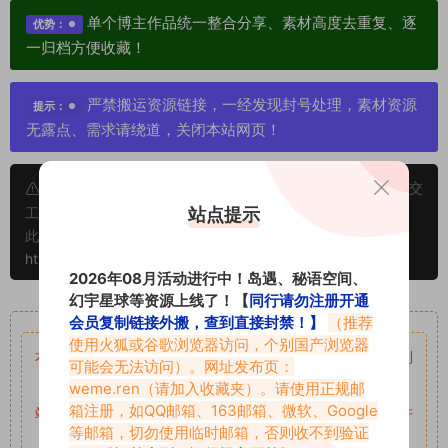
单个博主作品统一整合分享、素材高度去重复、逐
优势：
一归档方便收藏！
严禁搬运资源链接，一经发现封号处理，素材资源
提示：
无露点、需求请绕道，关闭本站网页！
申明：本文资源均来源网友分享，若侵犯了您的权限可以提交
站点提示
工单处理。
此外本文章皆属于原创文章，转载请注明出处！原文链接：
https://www.vmiba.top/6359.html
2026年08月活动进行中！岛遇、秘语空间、
幻宇星球等资源上线了！【
同行请勿注册开通
重要声明
会员复制链接外搬，查到直接封禁！】
（推荐
使用火狐或谷歌浏览器访问，个别国产浏览器
本站资源均来自网络分享，如有侵犯你的权益请私信留言
收到
可能会无法访问）。网址发布页：
留言后，我们会第一时间进行审核后删除。
weme.ren
（请加入收藏夹）。请使用正规邮
箱注册，如QQ邮箱、163邮箱、微软、Google
站内资源为网友个人学习或测试研究使用，未经原版权作者许
等邮箱，切勿使用临时邮箱，否则收不到验证
可,禁止用于任何商业途径！请在下载24小时内删除！