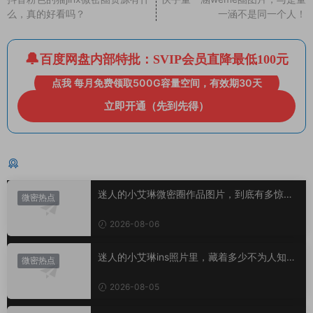
么，真的好看吗？
一涵不是同一个人！
百度网盘内部特批：SVIP会员直降最低100元
点我 每月免费领取500G容量空间，有效期30天
立即开通（先到先得）
猜你喜欢
迷人的小艾琳微密圈作品图片，到底有多惊
微密热点
艳？
2026-08-06
迷人的小艾琳ins照片里，藏着多少不为人知的
微密热点
小心思？
2026-08-05