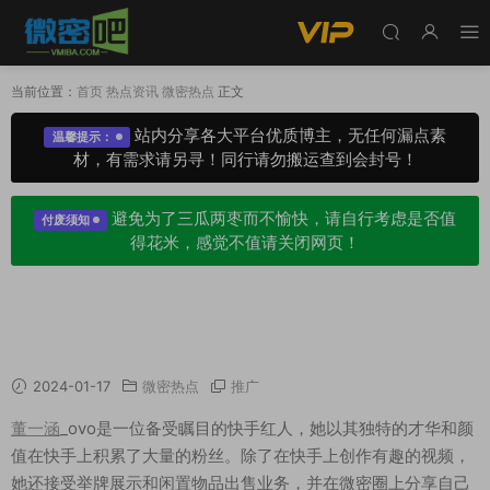
当前位置：
首页
热点资讯
微密热点
正文
站内分享各大平台优质博主，无任何漏点素
温馨提示：
材，有需求请另寻！同行请勿搬运查到会封号！
避免为了三瓜两枣而不愉快，请自行考虑是否值
付废须知
得花米，感觉不值请关闭网页！
快手董一涵_ovo美照欣赏，举牌闲置物品有什
么？
2024-01-17
微密热点
推广
董一涵
_ovo是一位备受瞩目的快手红人，她以其独特的才华和颜
值在快手上积累了大量的粉丝。除了在快手上创作有趣的视频，
她还接受举牌展示和闲置物品出售业务，并在微密圈上分享自己