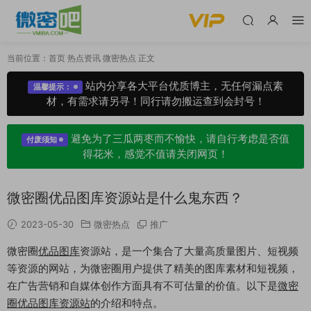
当前位置：
首页
热点资讯
微密热点
正文
站内分享各大平台优质博主，无任何漏点素
温馨提示：
材，有需求请另寻！同行请勿搬运查到会封号！
避免为了三瓜两枣而不愉快，请自行考虑是否值
付废须知
得花米，感觉不值请关闭网页！
微密圈优品图库资源站是什么鬼东西？
2023-05-30
微密热点
推广
微密圈
优品图库
资源站，是一个集合了大量高质量图片、短视频
等资源的网站，为微密圈用户提供了精美的图库素材和短视频，
在广告营销和自媒体创作方面具有不可估量的价值。以下是
微密
圈优品图库资源站
的介绍和特点。