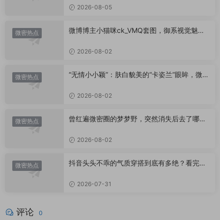
2026-08-05
微博博主小猫咪ck_VMQ套图，御系视觉魅力
微密热点
代表
2026-08-02
“无情小小颖”：肤白貌美的“卡姿兰”眼眸，微密
微密热点
圈里的视觉盛宴
2026-08-02
曾红遍微密圈的梦梦野，突然消失后去了哪
微密热点
里？
2026-08-02
抖音头头不乖的气质穿搭到底有多绝？看完想
微密热点
照搬整套
2026-07-31
评论
0