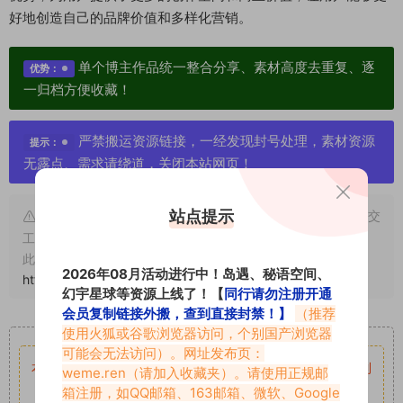
好地创造自己的品牌价值和多样化营销。
单个博主作品统一整合分享、素材高度去重复、逐
优势：
一归档方便收藏！
严禁搬运资源链接，一经发现封号处理，素材资源
提示：
无露点、需求请绕道，关闭本站网页！
站点提示
申明：本文资源均来源网友分享，若侵犯了您的权限可以提交
工单处理。
此外本文章皆属于原创文章，转载请注明出处！原文链接：
2026年08月活动进行中！岛遇、秘语空间、
https://www.vmiba.top/624.html
幻宇星球等资源上线了！【
同行请勿注册开通
会员复制链接外搬，查到直接封禁！】
（推荐
重要声明
使用火狐或谷歌浏览器访问，个别国产浏览器
可能会无法访问）。网址发布页：
本站资源均来自网络分享，如有侵犯你的权益请私信留言
收到
weme.ren
（请加入收藏夹）。请使用正规邮
箱注册，如QQ邮箱、163邮箱、微软、Google
留言后，我们会第一时间进行审核后删除。