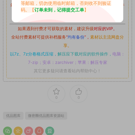
等邮箱，切勿使用临时邮箱，否则收不到验证
站内资源为网友个人学习或测试研究使用，未经原版权作者许
码。【
订单未到，记得提交工单
】
可,禁止用于任何商业途径！请在下载24小时内删除！
如果遇到付费才可获取的素材，建议升级
对应的VIP。
全站付费素材可提供补档服务
“
均有备份
”，
素材以主流网盘分
享。
以7z、7z分卷格式压缩，
解压应下载对应的软件操作，
电脑：
7-zip；安卓：zarchiver；苹果：解压专家
其它更多疑问请查看站内帮助中心！
0
0
优品图库
微密圈优品图库资源站