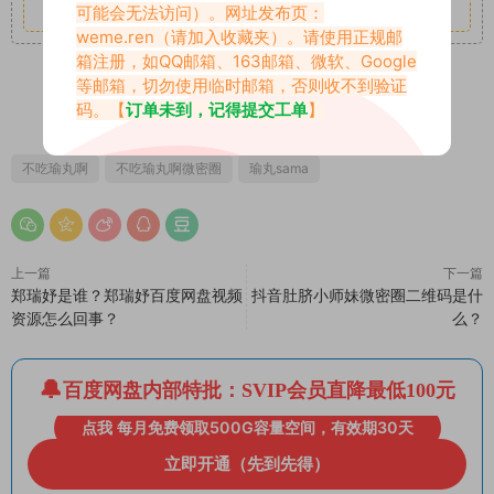
其它更多疑问请查看站内帮助中心！
可能会无法访问）。网址发布页：
weme.ren
（请加入收藏夹）。请使用正规邮
箱注册，如QQ邮箱、163邮箱、微软、Google
等邮箱，切勿使用临时邮箱，否则收不到验证
0
0
码。【
订单未到，记得提交工单
】
不吃瑜丸啊
不吃瑜丸啊微密圈
瑜丸sama
上一篇
下一篇
郑瑞妤是谁？郑瑞妤百度网盘视频
抖音肚脐小师妹微密圈二维码是什
资源怎么回事？
么？
百度网盘内部特批：SVIP会员直降最低100元
点我 每月免费领取500G容量空间，有效期30天
立即开通（先到先得）