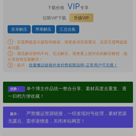
VIP
下载价格
专享
仅限VIP下载
升级VIP
安卓解压
苹果解压
汇总合集
①：百度网盘提示提取码错误，请更换浏览器重试，这是百度网盘版
本问题。
②：遇见解压密码不对、无法解压，请查看上面对应的解压教程，能
分享就肯定能解压！
③：提示：
批量搬运链接外发封禁权限说明-正常用户可无视！
单个博主作品统一整合分享、素材高度去重复、逐
优势：
一归档方便收藏！
严禁搬运资源链接，一经发现封号处理，素材资源
提示：
无露点、需求请绕道，关闭本站网页！