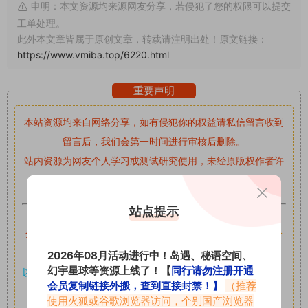
申明：本文资源均来源网友分享，若侵犯了您的权限可以提交
工单处理。
此外本文章皆属于原创文章，转载请注明出处！原文链接：
https://www.vmiba.top/6220.html
重要声明
本站资源均来自网络分享，如有侵犯你的权益请私信留言
收到
留言后，我们会第一时间进行审核后删除。
站内资源为网友个人学习或测试研究使用，未经原版权作者许
可,禁止用于任何商业途径！请在下载24小时内删除！
站点提示
如果遇到付费才可获取的素材，建议升级
对应的VIP。
全站付费素材可提供补档服务
“
均有备份
”，
素材以主流网盘分
享。
2026年08月活动进行中！岛遇、秘语空间、
幻宇星球等资源上线了！【
同行请勿注册开通
以7z、7z分卷格式压缩，
解压应下载对应的软件操作，
电脑：
会员复制链接外搬，查到直接封禁！】
（推荐
7-zip；安卓：zarchiver；苹果：解压专家
使用火狐或谷歌浏览器访问，个别国产浏览器