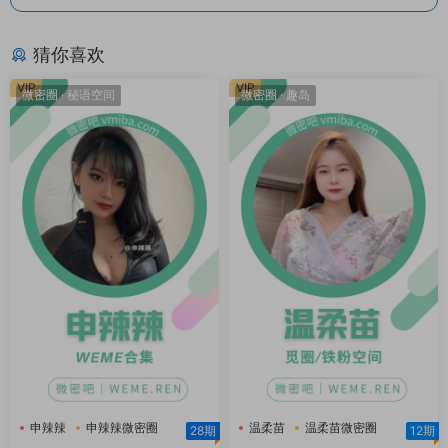
猜你喜欢
VIP
VIP
微密圈
·
秘语空间
微密圈
·
趣岛
申辣辣
申辣辣微密圈
温柔苗
温柔苗微密圈
28期
12期
申辣辣秘语空间
温柔苗趣岛