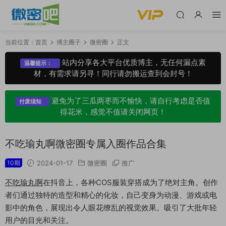
当前位置：
首页
博主圈子
微密圈
正文
站内分享各大平台优质博主，无任何漏点素
温馨提示：
材，有需求请另寻！同行请勿搬运查到会封号！
避免为了三瓜两枣而不愉快，请自行考虑是否值
付废须知
得花米，感觉不值请关闭网页！
不吃瑜丸啊微密圈专属入圈作品合集
10期
2024-01-17
微密圈
推广
不吃瑜丸啊
在抖音上，各种COS服装穿搭成为了绝对主角。创作
者们通过独特的造型和精心的化妆，自己变身为动漫、游戏或电
影中的角色，展现出令人眼花缭乱的视觉效果。吸引了大批年轻
用户的目光和关注。