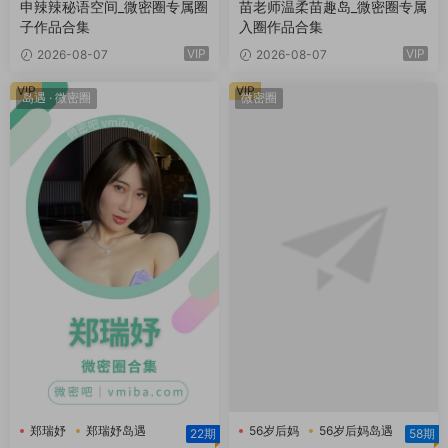
申辣辣秘语空间_微密圈专属圈
苗老师温柔苗趣岛_微密圈专属
子作品合集
入圈作品合集
VIP
VIP
2026-08-07
2026-08-07
VIP
VIP
岛遇
·
微密圈
微密圈
郑瑞妤
郑瑞妤岛遇
56岁后妈
56岁后妈岛遇
22期
58期