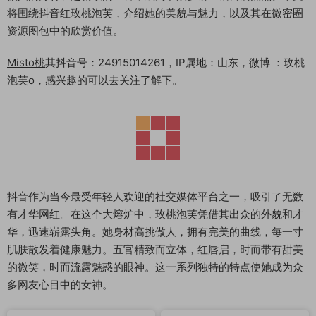
将围绕抖音红玫桃泡芙，介绍她的美貌与魅力，以及其在微密圈
资源图包中的欣赏价值。
Misto桃
其抖音号：24915014261，IP属地：山东，微博 ：玫桃
泡芙o，感兴趣的可以去关注了解下。
抖音作为当今最受年轻人欢迎的社交媒体平台之一，吸引了无数
有才华网红。在这个大熔炉中，玫桃泡芙凭借其出众的外貌和才
华，迅速崭露头角。她身材高挑傲人，拥有完美的曲线，每一寸
肌肤散发着健康魅力。五官精致而立体，红唇启，时而带有甜美
的微笑，时而流露魅惑的眼神。这一系列独特的特点使她成为众
多网友心目中的女神。