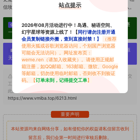
站点提示
信玫桃泡芙将继续创造更多精彩，并将她的魅力传递给更多人。
单个博主作品统一整合分享、素材高度去重复、逐
2026年08月活动进行中！岛遇、秘语空间、
优势：
一归档方便收藏！
幻宇星球等资源上线了！【
同行请勿注册开通
会员复制链接外搬，查到直接封禁！】
（推荐
使用火狐或谷歌浏览器访问，个别国产浏览器
严禁搬运资源链接，一经发现封号处理，素材资源
提示：
可能会无法访问）。网址发布页：
无露点、需求请绕道，关闭本站网页！
weme.ren
（请加入收藏夹）。请使用正规邮
箱注册，如QQ邮箱、163邮箱、微软、Google
等邮箱，切勿使用临时邮箱，否则收不到验证
申明：本文资源均来源网友分享，若侵犯了您的权限可以提交
码。【
订单未到，记得提交工单
】
工单处理。
此外本文章皆属于原创文章，转载请注明出处！原文链接：
https://www.vmiba.top/6213.html
重要声明
本站资源均来自网络分享，如有侵犯你的权益请私信留言
收到
留言后，我们会第一时间进行审核后删除。