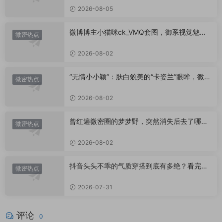
2026-08-05
微博博主小猫咪ck_VMQ套图，御系视觉魅力
微密热点
代表
2026-08-02
“无情小小颖”：肤白貌美的“卡姿兰”眼眸，微密
微密热点
圈里的视觉盛宴
2026-08-02
曾红遍微密圈的梦梦野，突然消失后去了哪
微密热点
里？
2026-08-02
抖音头头不乖的气质穿搭到底有多绝？看完想
微密热点
照搬整套
2026-07-31
评论
0