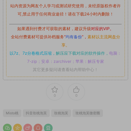
站内资源为网友个人学习或测试研究使用，未经原版权作者许
可,禁止用于任何商业途径！请在下载24小时内删除！
如果遇到付费才可获取的素材，建议升级
对应的VIP。
全站付费素材可提供补档服务
“
均有备份
”，
素材以主流网盘分
享。
以7z、7z分卷格式压缩，
解压应下载对应的软件操作，
电脑：
7-zip；安卓：zarchiver；苹果：解压专家
其它更多疑问请查看站内帮助中心！
0
0
Misto桃
抖音玫桃泡芙
玫桃泡芙
玫桃泡芙微密圈