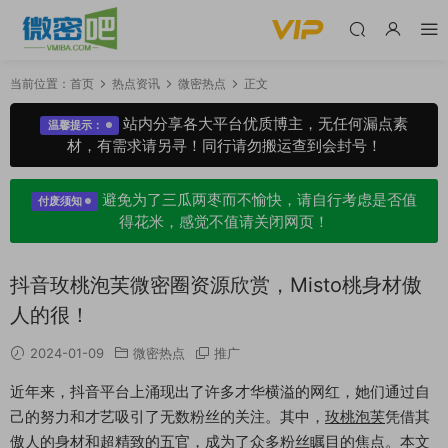
当前位置：
首页
热点资讯
微密热点
正文
站内分享各大平台优质博主，无任何漏点素
温馨提示：
材，有需求请另寻！同行请勿搬运查到会封号！
避免为了三瓜两枣而不愉快，请自行考虑是否值
付废须知
得花米，感觉不值请关闭网页！
抖音玫桃泡芙微密圈资源欣赏，Misto桃身材傲
人的很！
2024-01-09
微密热点
推广
近年来，抖音平台上涌现出了许多才华横溢的网红，她们通过自
己的努力和才艺吸引了无数粉丝的关注。其中，
玫桃泡芙
凭借其
傲人的身材和超精致的五官，成为了众多粉丝瞩目的焦点。本文