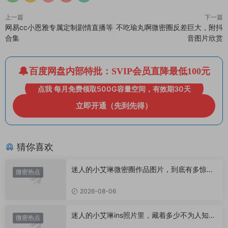
上一篇
下一篇
网易cc小恩雅专属定制剧情直播等
不吃瑜丸啊微密圈反差巨大，附抖
合集
音图片欣赏
百度网盘内部特批：SVIP会员直降最低100元
点我 每月免费领取500G容量空间，有效期30天
立即开通（先到先得）
猜你喜欢
迷人的小艾琳微密圈作品图片，到底有多惊
微密热点
艳？
2026-08-06
迷人的小艾琳ins照片里，藏着多少不为人知的
微密热点
小心思？