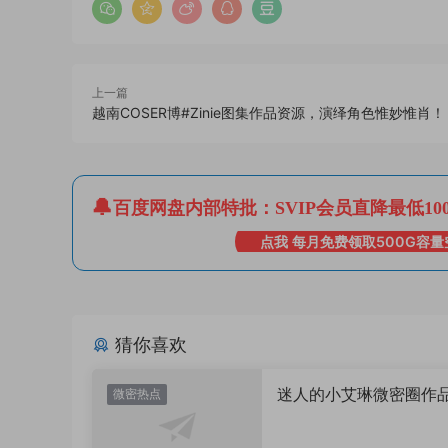
上一篇
越南COSER博#Zinie图集作品资源，演绎角色惟妙惟肖！
百度网盘内部特批：SVIP会员直降最低10
点我 每月免费领取500G容量
猜你喜欢
迷人的小艾琳微密圈作
微密热点
片，到底有多惊艳？