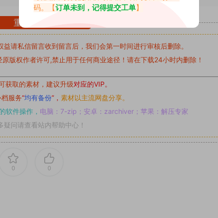
码。【
订单未到，记得提交工单
】
重要声明
权益请私信留言
收到留言后，我们会第一时间进行审核后删除。
原版权作者许可,禁止用于任何商业途径！请在下载24小时内删除！
可获取的素材，建议升级
对应的VIP。
补档服务
“
均有备份
”，
素材以主流网盘分享。
的软件操作，
电脑：7-zip；安卓：zarchiver；苹果：解压专家
多疑问请查看站内帮助中心！
0
0