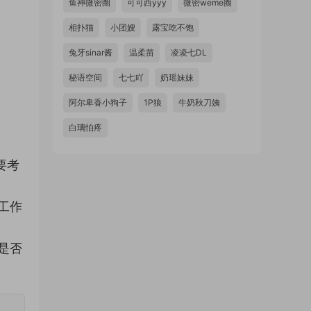
鱼神微密圈
可可西yyy
微密weme圈
相扑猫
小团嫂
露宝吃不饱
兔牙sinar酱
温柔苗
凌凌七DL
秘语空间
七七吖
奶瑶妹妹
阿尔卑香小狗子
1P狼
牛奶秋刀姨
白璃怕疼
要考
工作
是否