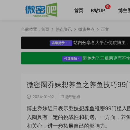
免
首页
B站UP
博主
当前位置：
首页
热点资讯
微密热点
正文
站内分享各大平台优质博主
温馨提示：
避免为了三瓜两枣而不
付废须知
微密圈乔妹想养鱼之养鱼技巧99
2024-01-02
微密热点
博主乔妹近日表示
乔妹想养鱼
维密99门槛入
入圈具有一定的挑战性和机遇。一方面，养鱼
和关心，进一步拓展自己的影响力。