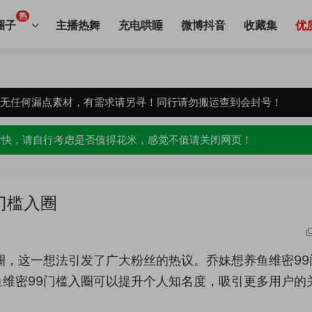
热
圈子
主播热舞
充电哄睡
微博抖音
收藏集
优
，无任何漏点素材，有需求请另寻！同行请勿搬运查到会封号！
愉快，请自行考虑是否值得花米，感觉不值请关闭网页！
门槛入圈
圈，这一想法引发了广大粉丝的热议。乔妹想养鱼维密99
维密99门槛入圈可以提升个人知名度，吸引更多用户的