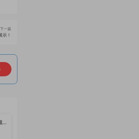
下一篇
展示！
）
藏
？