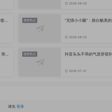
2026-08-05
Q套
“无情小小颖”：肤白貌美的
微密热点
姿兰”眼眸，微密圈里的视
盛宴
2026-08-02
，突然
抖音头头不乖的气质穿搭
微密热点
有多绝？看完想照搬整套
2026-07-31
请先
登录