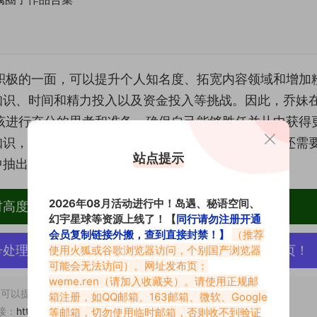
积极的一面，可以提升个人知名度、拓宽内容领域和增加
知识、时间和精力投入以及资金投入等挑战。因此，乔妹
该进行充分的思考和准备，确保自己能够胜任并从中获得
知识，考虑是否具备相应的技能和经验。同时，乔妹还需
站点提示
中抽出足够的时间来进行养殖。
2026年08月活动进行中！岛遇、秘语空间、
材高度去重复、逐一归档方便收藏！
幻宇星球等资源上线了！【
同行请勿注册开通
会员复制链接外搬，查到直接封禁！】
（推荐
号处理，素材资源无露点、需求请绕道，关闭本站网页！
使用火狐或谷歌浏览器访问，个别国产浏览器
可能会无法访问）。网址发布页：
weme.ren
（请加入收藏夹）。请使用正规邮
可以提交工单处理。
箱注册，如QQ邮箱、163邮箱、微软、Google
接：
https://www.vmiba.top/6111.html
等邮箱，切勿使用临时邮箱，否则收不到验证