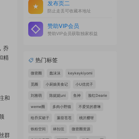
发布页二
防止走丢可收藏本地址
赞助VIP会员
赞助VIP会员获取独家权益
，乔
和精
热门标签
微密圈
蠢沫沫
keykeykiyomi
觅圈
小厨娘美食记
小U优优子
刘雅萌
陈妮妮uni
鱼神
脸红Dearie
注和
weme圈
多肉小野猫
不爱笑的赛琳
领
给乔买裙子
蒹葭苍苍
桃沢樱呀
铁粉空间
林扣弦
微密圈资源
丝群