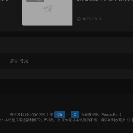
个人介绍你就全懂了
2026-08-01
请先
登录
来不及找到心仪的内容？按
Ctr
+
D
收藏微密吧【Weme.Ren】
示：本站是只搬运福利但不生产福利。如果你觉得本站做的不错，请添加到收藏夹！|