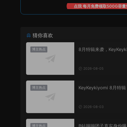
点我 每月免费领取500G容量
猜你喜欢
8月特辑来袭，KeyKeyki
博主热点
打造的“夏日清凉美学”
2026-08-05
KeyKeykiyomi 8月特
博主热点
日限定水世界记》
2026-08-03
B站蹦蹦团子真实身份曝
博主热点