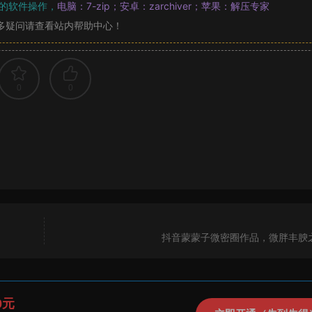
的软件操作，
电脑：7-zip；安卓：zarchiver；苹果：解压专家
多疑问请查看站内帮助中心！
0
0
抖音蒙蒙子微密圈作品，微胖丰腴
0元