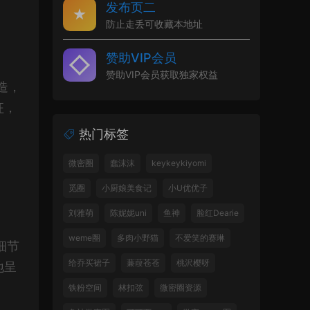
发布页二
防止走丢可收藏本地址
赞助VIP会员
赞助VIP会员获取独家权益
造，
征，
热门标签
微密圈
蠢沫沫
keykeykiyomi
觅圈
小厨娘美食记
小U优优子
刘雅萌
陈妮妮uni
鱼神
脸红Dearie
weme圈
多肉小野猫
不爱笑的赛琳
细节
给乔买裙子
蒹葭苍苍
桃沢樱呀
地呈
铁粉空间
林扣弦
微密圈资源