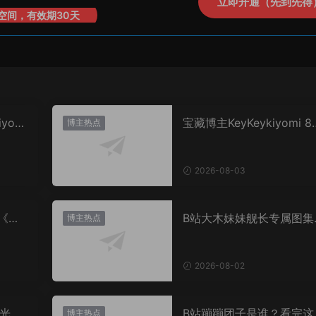
立即开通（先到先得
空间，有效期30天
yomi
宝藏博主KeyKeykiyomi 8
博主热点
特辑出炉《水世界记》甜
表，已循环N遍！
2026-08-03
辑《夏
B站大木妹妹舰长专属图集
博主热点
到底藏着多少未公开内容
2026-08-02
光？
B站蹦蹦团子是谁？看完这
博主热点