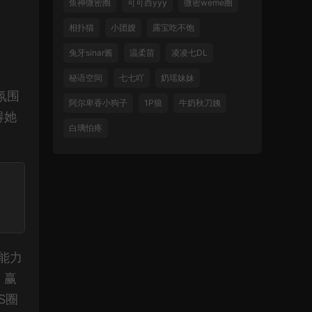
鱼神微密圈
可可西yyy
微密weme圈
相扑猫
小团嫂
露宝吃不饱
兔牙sinar酱
温柔苗
凌凌七DL
秘语空间
七七吖
奶瑶妹妹
氛围
阿尔卑香小狗子
1P狼
牛奶秋刀姨
得她
白璃怕疼
能力
，赢
S圈