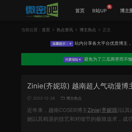
免
首页
B站UP
博主
当前位置：
首页
热点资讯
博主热点
正文
站内分享各大平台优质博主
温馨提示：
避免为了三瓜两枣而不
付废须知
Zinie(齐妮琼) 越南超人气动
2023-12-28
博主热点
近年来，越南COSER博主
Zinie
(
齐妮琼
)以
她以其精湛的技艺和对细节的极致追求，成