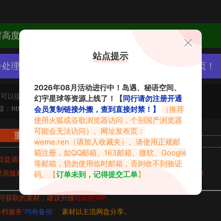
材高度去重复、逐一归档方便收藏！
站点提示
号处理，素材资源无露点、需求请绕道，关闭本站网页！
2026年08月活动进行中！岛遇、秘语空间、
可以提交工单处理。
幻宇星球等资源上线了！【
同行请勿注册开通
接：
https://www.vmiba.top/6006.html
会员复制链接外搬，查到直接封禁！】
（推荐
使用火狐或谷歌浏览器访问，个别国产浏览器
可能会无法访问）。网址发布页：
重要声明
weme.ren
（请加入收藏夹）。请使用正规邮
箱注册，如QQ邮箱、163邮箱、微软、Google
权益请私信留言
收到留言后，我们会第一时间进行审核后删除。
等邮箱，切勿使用临时邮箱，否则收不到验证
原版权作者许可,禁止用于任何商业途径！请在下载24小时内删除！
码。【
订单未到，记得提交工单
】
可获取的素材，建议升级
对应的VIP。
补档服务
“
均有备份
”，
素材以主流网盘分享。