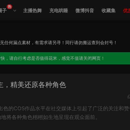
热
圈子
主播热舞
充电哄睡
微博抖音
收藏集
优
，无任何漏点素材，有需求请另寻！同行请勿搬运查到会封号！
愉快，请自行考虑是否值得花米，感觉不值请关闭网页！
漫博主，精美还原各种角色
其出色的COS作品水平在社交媒体上引起了广泛的关注和赞
功地将各种角色栩栩如生地呈现在观众面前。