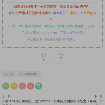
如果遇到付费才可获取的素材，建议升级
对应的VIP。
全站付费素材可提供补档服务
“
均有备份
”，
素材以主流网盘分
享。
以7z、7z分卷格式压缩，
解压应下载对应的软件操作，
电脑：
7-zip；安卓：zarchiver；苹果：解压专家
其它更多疑问请查看站内帮助中心！
0
0
刘二萌
刘二萌微密圈ID
上一篇
下一篇
抖音370万粉丝秘密三次方weme
歪歪酱觅圈最新作品之《夺命户士