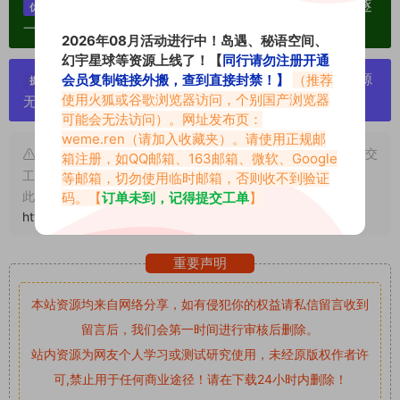
单个博主作品统一整合分享、素材高度去重复、逐
优势：
一归档方便收藏！
2026年08月活动进行中！岛遇、秘语空间、
幻宇星球等资源上线了！【
同行请勿注册开通
严禁搬运资源链接，一经发现封号处理，素材资源
会员复制链接外搬，查到直接封禁！】
（推荐
提示：
使用火狐或谷歌浏览器访问，个别国产浏览器
无露点、需求请绕道，关闭本站网页！
可能会无法访问）。网址发布页：
weme.ren
（请加入收藏夹）。请使用正规邮
申明：本文资源均来源网友分享，若侵犯了您的权限可以提交
箱注册，如QQ邮箱、163邮箱、微软、Google
工单处理。
等邮箱，切勿使用临时邮箱，否则收不到验证
此外本文章皆属于原创文章，转载请注明出处！原文链接：
码。【
订单未到，记得提交工单
】
https://www.vmiba.top/5386.html
重要声明
本站资源均来自网络分享，如有侵犯你的权益请私信留言
收到
留言后，我们会第一时间进行审核后删除。
站内资源为网友个人学习或测试研究使用，未经原版权作者许
可,禁止用于任何商业途径！请在下载24小时内删除！