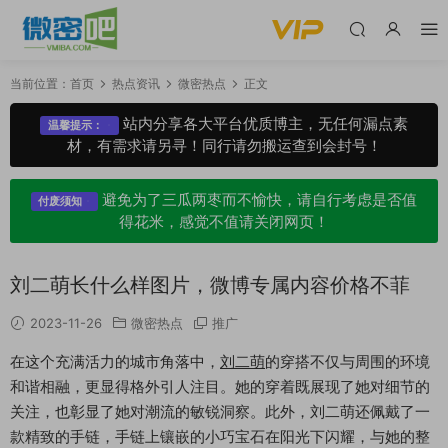
当前位置：
首页
热点资讯
微密热点
正文
站内分享各大平台优质博主，无任何漏点素
温馨提示：
材，有需求请另寻！同行请勿搬运查到会封号！
避免为了三瓜两枣而不愉快，请自行考虑是否值
付废须知
得花米，感觉不值请关闭网页！
刘二萌长什么样图片，微博专属内容价格不菲
2023-11-26
微密热点
推广
在这个充满活力的城市角落中，
刘二萌
的穿搭不仅与周围的环境
和谐相融，更显得格外引人注目。她的穿着既展现了她对细节的
关注，也彰显了她对潮流的敏锐洞察。此外，刘二萌还佩戴了一
款精致的手链，手链上镶嵌的小巧宝石在阳光下闪耀，与她的整