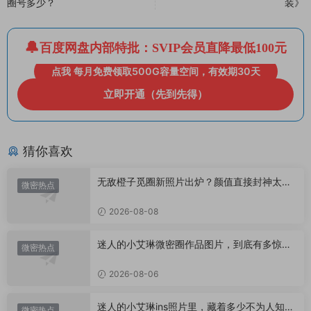
圈号多少？
装》
百度网盘内部特批：SVIP会员直降最低100元
点我 每月免费领取500G容量空间，有效期30天
立即开通（先到先得）
猜你喜欢
无敌橙子觅圈新照片出炉？颜值直接封神太惊
微密热点
艳！
2026-08-08
迷人的小艾琳微密圈作品图片，到底有多惊
微密热点
艳？
2026-08-06
迷人的小艾琳ins照片里，藏着多少不为人知的
微密热点