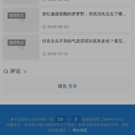
曾红遍微密圈的梦梦野，突然消失后去了哪
微密热点
里？
2026-08-02
抖音头头不乖的气质穿搭到底有多绝？看完想
微密热点
照搬整套
2026-07-31
评论
0
请先
登录
来不及找到心仪的内容？按
Ctr
+
D
收藏微密吧【Weme.Ren】
温馨提示：本站是只搬运福利但不生产福利。如果你觉得本站做的不错，请添
加到收藏夹！|
网站地图