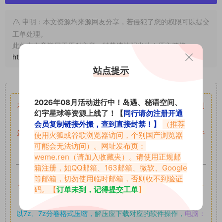
申明：本文资源均来源网友分享，若侵犯了您的权限可以提交
工单处理。
此外本文章皆属于原创文章，转载请注明出处！原文链接：
https://www.vmiba.top/5371.html
站点提示
重要声明
2026年08月活动进行中！岛遇、秘语空间、
本站资源均来自网络分享，如有侵犯你的权益请私信留言
收到
幻宇星球等资源上线了！【
同行请勿注册开通
留言后，我们会第一时间进行审核后删除。
会员复制链接外搬，查到直接封禁！】
（推荐
站内资源为网友个人学习或测试研究使用，未经原版权作者许
使用火狐或谷歌浏览器访问，个别国产浏览器
可能会无法访问）。网址发布页：
可,禁止用于任何商业途径！请在下载24小时内删除！
weme.ren
（请加入收藏夹）。请使用正规邮
箱注册，如QQ邮箱、163邮箱、微软、Google
如果遇到付费才可获取的素材，建议升级
对应的VIP。
等邮箱，切勿使用临时邮箱，否则收不到验证
全站付费素材可提供补档服务
“
均有备份
”，
素材以主流网盘分
码。【
订单未到，记得提交工单
】
享。
以7z、7z分卷格式压缩，
解压应下载对应的软件操作，
电脑：