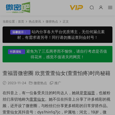
当前位置：
首页
热点资讯
微密热点
正文
站内分享各大平台优质博主，无任何漏点素
温馨提示：
材，有需求请另寻！同行请勿搬运查到会封号！
避免为了三瓜两枣而不愉快，请自行考虑是否值
付废须知
得花米，感觉不值请关闭网页！
萱福晋微密圈 欣赏萱萱仙女(萱萱怕疼)时尚秘籍
2023-11-24
微密热点
推广
在抖音上，有一位备受关注的时尚达人，她就是
萱福晋
，也被粉
丝们亲切地称为
萱萱仙女
。她不仅在抖音上分享了许多精彩的视
频，还开设了微密圈，与粉丝们分享更多精彩的日常穿搭作品。
萱萱仙女其抖音号：dys1hin1q7jc，IP属地：河北，19岁，微