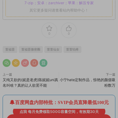
7-zip；安卓：zarchiver；苹果：解压专家
其它更多疑问请查看站内帮助中心！
0
0
萱福晋
萱福晋微密圈
萱萱仙女
萱萱怕疼
上一篇
下一篇
又纯又欲的(妮是老虎)陈妮妮uni真
小宁hate定制作品，惊艳的颜值吸
名叫啥？真的让人欲罢不能
粉数万
百度网盘内部特批：SVIP会员直降最低100元
点我 每月免费领取500G容量空间，有效期30天