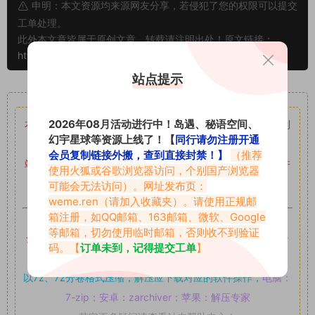
申明：本文资源均来源网友分享，若侵犯了您的权限可以提交
工单处理。
此外本文章皆属于原创文章，转载请注明出处！原文链接：
https://www.vmiba.top/5329.html
站点提示
重要声明
2026年08月活动进行中！岛遇、秘语空间、
本站资源均来自网络分享，如有侵犯你的权益请私信留言
收到
幻宇星球等资源上线了！【
同行请勿注册开通
留言后，我们会第一时间进行审核后删除。
会员复制链接外搬，查到直接封禁！】
（推荐
站内资源为网友个人学习或测试研究使用，未经原版权作者许
使用火狐或谷歌浏览器访问，个别国产浏览器
可,禁止用于任何商业途径！请在下载24小时内删除！
可能会无法访问）。网址发布页：
weme.ren
（请加入收藏夹）。请使用正规邮
箱注册，如QQ邮箱、163邮箱、微软、Google
如果遇到付费才可获取的素材，建议升级
对应的VIP。
等邮箱，切勿使用临时邮箱，否则收不到验证
全站付费素材可提供补档服务
“
均有备份
”，
素材以主流网盘分
码。【
订单未到，记得提交工单
】
享。
以7z、7z分卷格式压缩，
解压应下载对应的软件操作，
电脑：
7-zip；安卓：zarchiver；苹果：解压专家