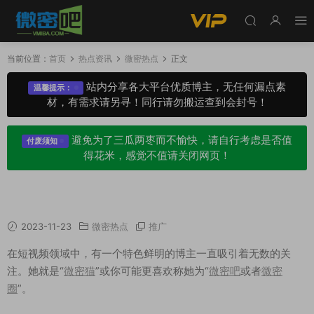
当前位置：
首页
热点资讯
微密热点
正文
站内分享各大平台优质博主，无任何漏点素
温馨提示：
材，有需求请另寻！同行请勿搬运查到会封号！
避免为了三瓜两枣而不愉快，请自行考虑是否值
付废须知
得花米，感觉不值请关闭网页！
微密猫官网最新，认准weme_ren
2023-11-23
微密热点
推广
在短视频领域中，有一个特色鲜明的博主一直吸引着无数的关
注。她就是“
微密猫
”或你可能更喜欢称她为“
微密吧
或者
微密
圈
”。