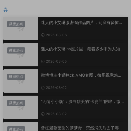
猜你喜欢
迷人的小艾琳微密圈作品图片，到底有多惊
微密热点
艳？
2026-08-06
迷人的小艾琳ins照片里，藏着多少不为人知的
微密热点
小心思？
2026-08-05
微博博主小猫咪ck_VMQ套图，御系视觉魅力
微密热点
代表
2026-08-02
“无情小小颖”：肤白貌美的“卡姿兰”眼眸，微密
微密热点
圈里的视觉盛宴
2026-08-02
曾红遍微密圈的梦梦野，突然消失后去了哪
微密热点