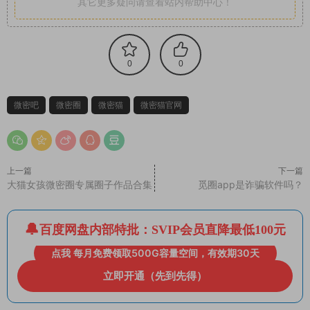
其它更多疑问请查看站内帮助中心！
0
0
微密吧
微密圈
微密猫
微密猫官网
上一篇
下一篇
大猫女孩微密圈专属圈子作品合集
觅圈app是诈骗软件吗？
百度网盘内部特批：SVIP会员直降最低100元
点我 每月免费领取500G容量空间，有效期30天
立即开通（先到先得）