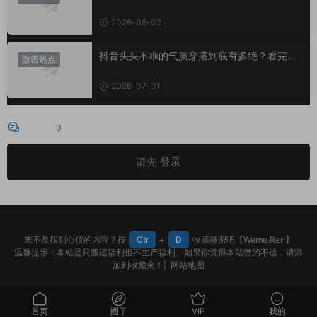
里？
2026-08-02
抖音头头不乖的气质穿搭到底有多绝？看完想
微密热点
照搬整套
2026-07-31
评论
0
请先
登录
来不及找到心仪的内容？按
Ctr
+
D
收藏微密吧【Weme.Ren】
温馨提示：本站是只搬运福利但不生产福利。如果你觉得本站做的不错，请添
加到收藏夹！|
网站地图
首页
圈子
VIP
我的