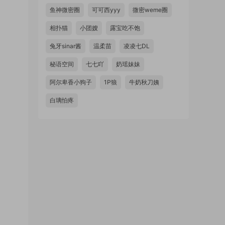
鱼神微密圈
可可西yyy
微密weme圈
相扑猫
小团嫂
露宝吃不饱
兔牙sinar酱
温柔苗
凌凌七DL
秘语空间
七七吖
奶瑶妹妹
阿尔卑香小狗子
1P狼
牛奶秋刀姨
白璃怕疼