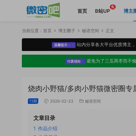
免
首页
B站UP
博主
当前位置：
首页
博主圈子
秘语空间
正文
站内分享各大平台优质博主
温馨提示：
避免为了三瓜两枣而不
付废须知
烧肉小野猫/多肉小野猫微密圈专
72期
2026-02-23
秘语空间
文章目录
1
作品介绍