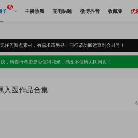
热
圈子
主播热舞
充电哄睡
微博抖音
收藏集
优
，无任何漏点素材，有需求请另寻！同行请勿搬运查到会封号！
愉快，请自行考虑是否值得花米，感觉不值请关闭网页！
属入圈作品合集