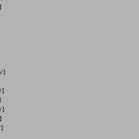
V】
】
】
】
】
9V】
V】
】
V】
V】
V】