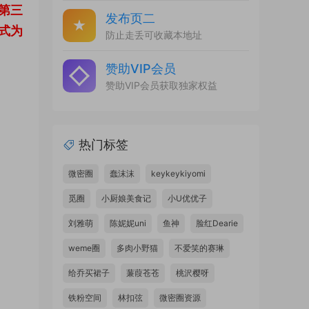
第三
发布页二
式为
防止走丢可收藏本地址
赞助VIP会员
赞助VIP会员获取独家权益
热门标签
微密圈
蠢沫沫
keykeykiyomi
觅圈
小厨娘美食记
小U优优子
刘雅萌
陈妮妮uni
鱼神
脸红Dearie
weme圈
多肉小野猫
不爱笑的赛琳
给乔买裙子
蒹葭苍苍
桃沢樱呀
铁粉空间
林扣弦
微密圈资源