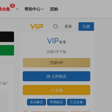
优
质合集
帮助中心
团购
登录
注册
VIP
专享
仅限VIP下载
升级VIP
立即购买
推广
收藏
安卓解压
苹果解压
汇总合集