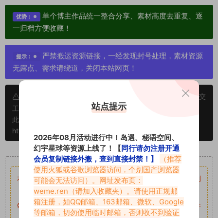
单个博主作品统一整合分享、素材高度去重复、逐
优势：
一归档方便收藏！
严禁搬运资源链接，一经发现封号处理，素材资源
提示：
无露点、需求请绕道，关闭本站网页！
申明：本文资源均来源网友分享，若侵犯了您的权限可以提交
站点提示
工单处理。
此外本文章皆属于原创文章，转载请注明出处！原文链接：
https://www.vmiba.top/5078.html
2026年08月活动进行中！岛遇、秘语空间、
幻宇星球等资源上线了！【
同行请勿注册开通
重要声明
会员复制链接外搬，查到直接封禁！】
（推荐
使用火狐或谷歌浏览器访问，个别国产浏览器
本站资源均来自网络分享，如有侵犯你的权益请私信留言
收到
可能会无法访问）。网址发布页：
weme.ren
（请加入收藏夹）。请使用正规邮
留言后，我们会第一时间进行审核后删除。
箱注册，如QQ邮箱、163邮箱、微软、Google
站内资源为网友个人学习或测试研究使用，未经原版权作者许
等邮箱，切勿使用临时邮箱，否则收不到验证