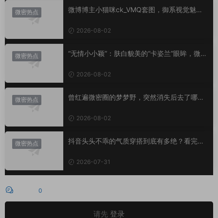
微博博主小猫咪ck_VMQ套图，御系视觉魅力
微密热点
代表
2026-08-02
“无情小小颖”：肤白貌美的“卡姿兰”眼眸，微密
微密热点
圈里的视觉盛宴
2026-08-02
曾红遍微密圈的梦梦野，突然消失后去了哪
微密热点
里？
2026-08-02
抖音头头不乖的气质穿搭到底有多绝？看完想
微密热点
照搬整套
2026-07-31
评论
0
请先
登录