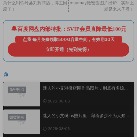
为什么叫铁岭县刘辉商店，博主回
maymay微密圈图片出炉，实际上
应了！
就是米米子呀！
百度网盘内部特批：SVIP会员直降最低100元
点我 每月免费领取500G容量空间，有效期30天
立即开通（先到先得）
猜你喜欢
迷人的小艾琳微密圈作品图片，到底有多惊
微密热点
艳？
2026-08-06
迷人的小艾琳ins照片里，藏着多少不为人知的
微密热点
小心思？
2026-08-05