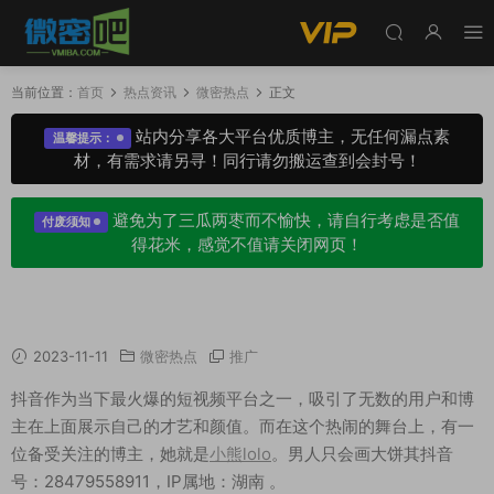
当前位置：
首页
热点资讯
微密热点
正文
站内分享各大平台优质博主，无任何漏点素
温馨提示：
材，有需求请另寻！同行请勿搬运查到会封号！
避免为了三瓜两枣而不愉快，请自行考虑是否值
付废须知
得花米，感觉不值请关闭网页！
抖音极品#小熊lolo，男人只会画大饼你怎么看？
2023-11-11
微密热点
推广
抖音作为当下最火爆的短视频平台之一，吸引了无数的用户和博
主在上面展示自己的才艺和颜值。而在这个热闹的舞台上，有一
位备受关注的博主，她就是
小熊lolo
。男人只会画大饼其抖音
号：28479558911，IP属地：湖南 。