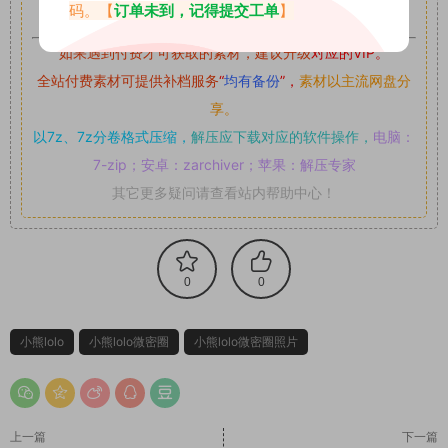
可,禁止用于任何商业途径！请在下载24小时内删除！
码。【
订单未到，记得提交工单
】
如果遇到付费才可获取的素材，建议升级
对应的VIP。
全站付费素材可提供补档服务
“
均有备份
”，
素材以主流网盘分
享。
以7z、7z分卷格式压缩，
解压应下载对应的软件操作，
电脑：
7-zip；安卓：zarchiver；苹果：解压专家
其它更多疑问请查看站内帮助中心！
0
0
小熊lolo
小熊lolo微密圈
小熊lolo微密圈照片
上一篇
下一篇