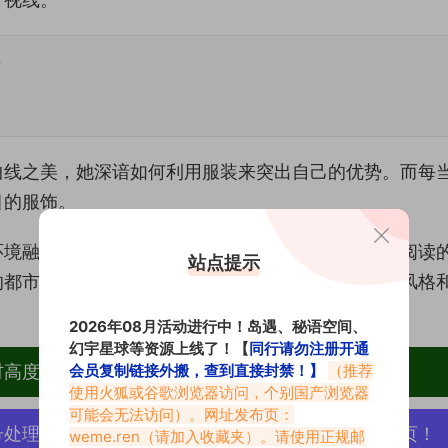
集
曲线之美，她深谙如何利用服装来突出自己的优势。而每
目的服饰。
环境融合，创造出一种独有的和谐之美。不论是安静阅读
站点提示
的都市街头，她都以自己的方式，诠释着与众不同的风格
2026年08月活动进行中！岛遇、秘语空间、
幻宇星球等资源上线了！【
同行请勿注册开通
材高度去重复、逐一归档方便收藏！
会员复制链接外搬，查到直接封禁！】
（推荐
使用火狐或谷歌浏览器访问，个别国产浏览器
可能会无法访问）。网址发布页：
号处理，素材资源无露点、需求请绕道，关闭本站网页！
weme.ren
（请加入收藏夹）。请使用正规邮