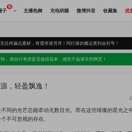
热
圈子
主播热舞
充电哄睡
微博抖音
收藏集
优
，无任何漏点素材，有需求请另寻！同行请勿搬运查到会封号！
愉快，请自行考虑是否值得花米，感觉不值请关闭网页！
资源，轻盈飘逸！
众不同的光芒总能牵动无数目光。而在这些璀璨的星光之
一个不可忽视的存在。