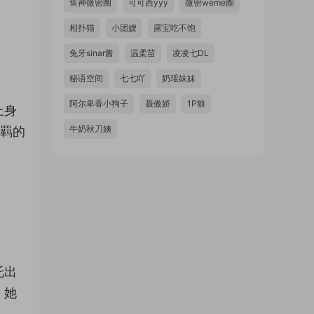
鱼神微密圈
可可西yyy
微密weme圈
相扑猫
小团嫂
露宝吃不饱
兔牙sinar酱
温柔苗
凌凌七DL
秘语空间
七七吖
奶瑶妹妹
阿尔卑香小狗子
聂傲娇
1P狼
上身
牛奶秋刀姨
不羁的
托出
，她