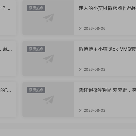
炉？颜
迷人的小艾琳微密圈作品
微密热点
片，到底有多惊艳？
2026-08-06
，藏
微博博主小猫咪ck_VMQ套
微密热点
思？
图，御系视觉魅力代表
2026-08-02
的“卡
曾红遍微密圈的梦梦野，
微密热点
视觉
消失后去了哪里？
2026-08-02