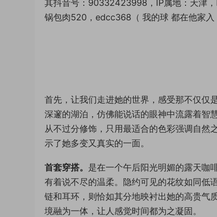
其抖音号：90332423998，IP属地：天津，
锅包肉520，edcc368（ 我的球 都在他家入
首先，让我们走进她的世界，感受那不仅仅
深邃的湖泊，仿佛能说话的眼神中流露着智
从不过分修饰，只用最适合的色彩强调自然
示了她多变又真实的一面。
首套穿搭。
是在一个午后阳光明媚的露天咖
有着说不尽的温柔。隐约可见的花纹如同低
链和耳环，则恰如其分地映衬出她的高贵气
境融为一体，让人感觉时间都为之凝固。