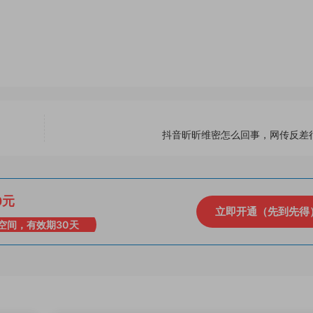
抖音昕昕维密怎么回事，网传反差
0元
立即开通（先到先得
空间，有效期30天