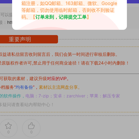
箱注册，如QQ邮箱、163邮箱、微软、Google
等邮箱，切勿使用临时邮箱，否则收不到验证
可以提交工单处理。
码。【
订单未到，记得提交工单
】
接：
https://www.vmiba.top/4840.html
重要声明
权益请私信留言
收到留言后，我们会第一时间进行审核后删除。
原版权作者许可,禁止用于任何商业途径！请在下载24小时内删除！
可获取的素材，建议升级
对应的VIP。
补档服务
“
均有备份
”，
素材以主流网盘分享。
的软件操作，
电脑：7-zip；安卓：zarchiver；苹果：解压专家
多疑问请查看站内帮助中心！
0
0