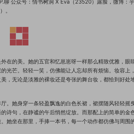
P.聊 公众号：情书树洞 X Eva（23520）露脸，微博：
 ）。
是外在的美。她的五官和忆崽崽呀一样那么精致优雅，眼
慧的光芒。轻轻一笑，仿佛能让人忘却所有烦恼。妆容上
之美，无论是淡雅的裸妆还是夸张的舞台妆，都恰到好处
啡厅。她身穿一条轻盈飘逸的白色长裙，裙摆随风轻轻摇
语的诗句，在静谧的午后悄然绽放。而那配上的简单的金
质。她坐在那里，手捧一本书，每一个动作都仿佛与周围