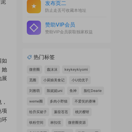
芋泥
发布页二
防止走丢可收藏本地址
赞助VIP会员
赞助VIP会员获取独家权益
热门标签
睛如
，她
微密圈
蠢沫沫
keykeykiyomi
地展
觅圈
小厨娘美食记
小U优优子
刘雅萌
陈妮妮uni
鱼神
脸红Dearie
曳，
weme圈
多肉小野猫
不爱笑的赛琳
色项
给乔买裙子
蒹葭苍苍
桃沢樱呀
的环
铁粉空间
林扣弦
微密圈资源