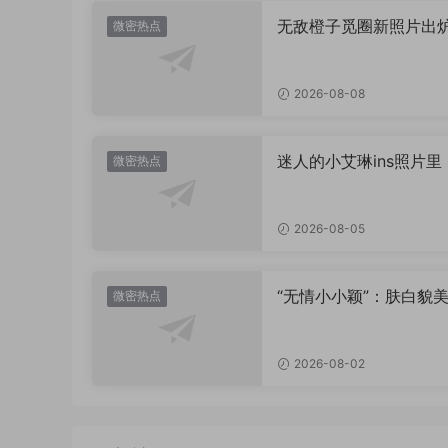
无敌橙子觅圈新照片出
微密热点
值直接封神太惊艳！
2026-08-08
迷人的小艾琳ins照片里
微密热点
着多少不为人知的小心
2026-08-05
“无情小小颖”：肤白貌美
微密热点
姿兰”眼眸，微密圈里的
盛宴
2026-08-02