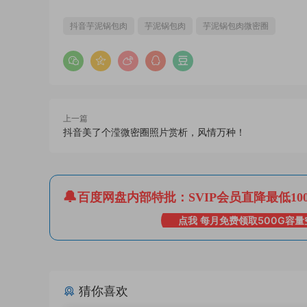
抖音芋泥锅包肉
芋泥锅包肉
芋泥锅包肉微密圈
上一篇
抖音美了个滢微密圈照片赏析，风情万种！
百度网盘内部特批：SVIP会员直降最低10
点我 每月免费领取500G容量
猜你喜欢