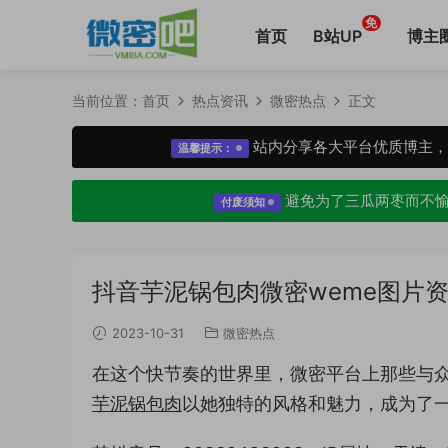
免
首页
B站UP
博主
当前位置：
首页
热点资讯
微密热点
正文
站内分享各大平台优质博主
温馨提示：
避免为了三瓜两枣而不
付废须知
抖音芋泥锅包肉微密weme图片
2023-10-31
微密热点
在这个快节奏的世界里，微密平台上那些与
芋泥锅包肉
以她独特的风格和魅力，成为了