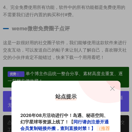
4、完全免费使用所有功能，软件中的所有功能都是免费使用的
不需要我们进行内置的购买和付#费。
weme微密免费圈子点评
这是一款很好用的社交圈子软件，我们能够使用这款软件来进行
交友互动，可以发送自己的帖子来让别人了解自己，喜欢聊天社
交的小伙伴肯定不能错过，快来下载一个用用看吧！
单个博主作品统一整合分享、素材高度去重复、逐
优势：
一归档方便收藏！
站点提示
严禁搬运资源链接，一经发现封号处理，素材资源
提示：
无露点、需求请绕道，关闭本站网页！
2026年08月活动进行中！岛遇、秘语空间、
幻宇星球等资源上线了！【
同行请勿注册开通
申明：本文资源均来源网友分享，若侵犯了您的权限可以提交
会员复制链接外搬，查到直接封禁！】
（推荐
工单处理。