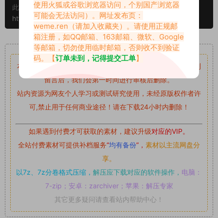
使用火狐或谷歌浏览器访问，个别国产浏览器
此外本文章皆属于原创文章，转载请注明出处！原文链接：
可能会无法访问）。网址发布页：
https://www.vmiba.top/457.html
weme.ren
（请加入收藏夹）。请使用正规邮
箱注册，如QQ邮箱、163邮箱、微软、Google
重要声明
等邮箱，切勿使用临时邮箱，否则收不到验证
码。【
订单未到，记得提交工单
】
本站资源均来自网络分享，如有侵犯你的权益请私信留言
收到
留言后，我们会第一时间进行审核后删除。
站内资源为网友个人学习或测试研究使用，未经原版权作者许
可,禁止用于任何商业途径！请在下载24小时内删除！
如果遇到付费才可获取的素材，建议升级
对应的VIP。
全站付费素材可提供补档服务
“
均有备份
”，
素材以主流网盘分
享。
以7z、7z分卷格式压缩，
解压应下载对应的软件操作，
电脑：
7-zip；安卓：zarchiver；苹果：解压专家
其它更多疑问请查看站内帮助中心！