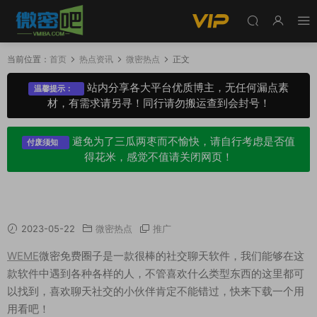
当前位置：
首页
热点资讯
微密热点
正文
站内分享各大平台优质博主，无任何漏点素
温馨提示：
材，有需求请另寻！同行请勿搬运查到会封号！
避免为了三瓜两枣而不愉快，请自行考虑是否值
付废须知
得花米，感觉不值请关闭网页！
weme微密圈免费圈子 - 完全免费使用所有功能
2023-05-22
微密热点
推广
WEME
微密免费圈子是一款很棒的社交聊天软件，我们能够在这
款软件中遇到各种各样的人，不管喜欢什么类型东西的这里都可
以找到，喜欢聊天社交的小伙伴肯定不能错过，快来下载一个用
用看吧！