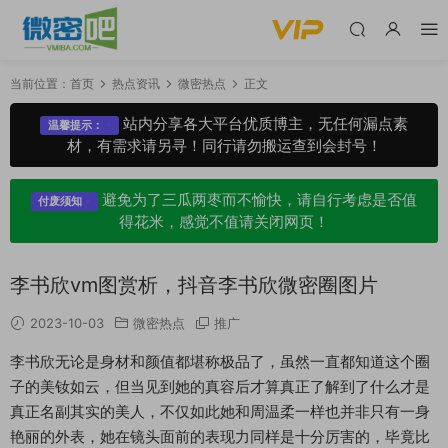
当前位置：
首页
热点资讯
微密热点
正文
站内分享各大平台优质博主，无任何漏点素
温馨提示：
材，有需求请另寻！同行请勿搬运查到会封号！
避免为了三瓜两枣而不愉快，请自行考虑是否值
付废须知
得花米，感觉不值请关闭网页！
李书欣vm图赏析，抖音李书欣微密圈图片
2023-10-03
微密热点
推广
李书欣无论是身材和颜值都堪称极品了，虽然一直都知道这个圈
子的美钕如云，但当见到她的真容后才算真正了解到了什么才是
真正名副其实的美人，不仅如此她和周温柔一样也并非只有一身
艳丽的外表，她在镜头面前的表现力同样是十分厉害的，毕竟比