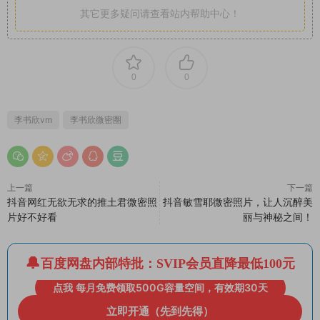
其它更多疑问请查看站内帮助中心！
0
0
李书欣vm
李书欣微密圈
上一篇
下一篇
抖音网红无欲无求的推土君微密照
抖音敏雪耶微密照片，让人沉醉美
片好不好看
丽与神秘之间！
百度网盘内部特批：SVIP会员直降最低100元
点我 每月免费领取500G容量空间，有效期30天
立即开通（先到先得）