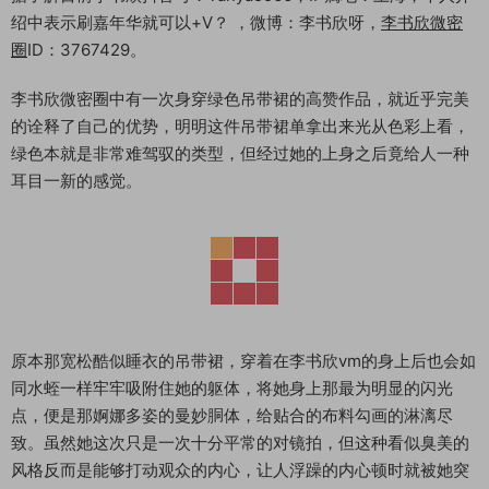
绍中表示刷嘉年华就可以+V？ ，微博：李书欣呀，
李书欣微密
圈
ID：3767429。
李书欣微密圈中有一次身穿绿色吊带裙的高赞作品，就近乎完美
的诠释了自己的优势，明明这件吊带裙单拿出来光从色彩上看，
绿色本就是非常难驾驭的类型，但经过她的上身之后竟给人一种
耳目一新的感觉。
原本那宽松酷似睡衣的吊带裙，穿着在李书欣vm的身上后也会如
同水蛭一样牢牢吸附住她的躯体，将她身上那最为明显的闪光
点，便是那婀娜多姿的曼妙胴体，给贴合的布料勾画的淋漓尽
致。虽然她这次只是一次十分平常的对镜拍，但这种看似臭美的
风格反而是能够打动观众的内心，让人浮躁的内心顿时就被她突