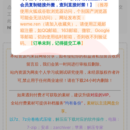
会员复制链接外搬，查到直接封禁！】
（推荐
申明：本文资源均来源网友分享，若侵犯了您的权限可以提交
使用火狐或谷歌浏览器访问，个别国产浏览器
工单处理。
可能会无法访问）。网址发布页：
此外本文章皆属于原创文章，转载请注明出处！原文链接：
weme.ren
（请加入收藏夹）。请使用正规邮
https://www.vmiba.top/4204.html
箱注册，如QQ邮箱、163邮箱、微软、Google
等邮箱，切勿使用临时邮箱，否则收不到验证
重要声明
码。【
订单未到，记得提交工单
】
本站资源均来自网络分享，如有侵犯你的权益请私信留言
收到
留言后，我们会第一时间进行审核后删除。
站内资源为网友个人学习或测试研究使用，未经原版权作者许
可,禁止用于任何商业途径！请在下载24小时内删除！
如果遇到付费才可获取的素材，建议升级
对应的VIP。
全站付费素材可提供补档服务
“
均有备份
”，
素材以主流网盘分
享。
以7z、7z分卷格式压缩，
解压应下载对应的软件操作，
电脑：
7-zip；安卓：zarchiver；苹果：解压专家