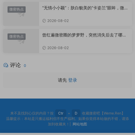
“无情小小颖”：肤白貌美的“卡姿兰”眼眸，微密
微密热点
圈里的视觉盛宴
2026-08-02
曾红遍微密圈的梦梦野，突然消失后去了哪
微密热点
里？
2026-08-02
评论
0
请先
登录
来不及找到心仪的内容？按
Ctr
+
D
收藏微密吧【Weme.Ren】
温馨提示：本站是只搬运福利但不生产福利。如果你觉得本站做的不错，请添
加到收藏夹！|
网站地图