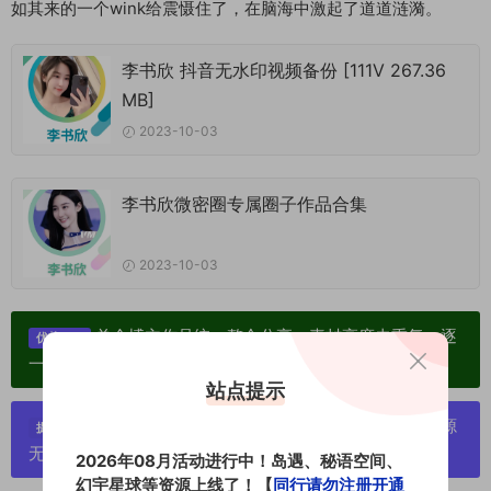
如其来的一个wink给震慑住了，在脑海中激起了道道涟漪。
李书欣 抖音无水印视频备份 [111V 267.36
MB]
2023-10-03
李书欣微密圈专属圈子作品合集
2023-10-03
单个博主作品统一整合分享、素材高度去重复、逐
优势：
一归档方便收藏！
站点提示
严禁搬运资源链接，一经发现封号处理，素材资源
提示：
无露点、需求请绕道，关闭本站网页！
2026年08月活动进行中！岛遇、秘语空间、
幻宇星球等资源上线了！【
同行请勿注册开通