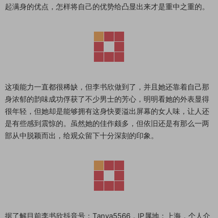
起满身的优点，怎样将自己的优势给凸显出来才是重中之重的。
这项能力一直都很稀缺，但李书欣做到了，并且她还靠着自己那
身浓郁的韵味成功俘获了不少男士的芳心，明明看她的外表显得
很年轻，但她却是能够拥有这身快要溢出屏幕的女人味，让人还
是有些感到震惊的。虽然她的佳作颇多，但依旧还是有那么一两
部从中脱颖而出，给观众留下十分深刻的印象。
据了解目前李书欣抖音号：Tanya5566，IP属地：上海，个人介