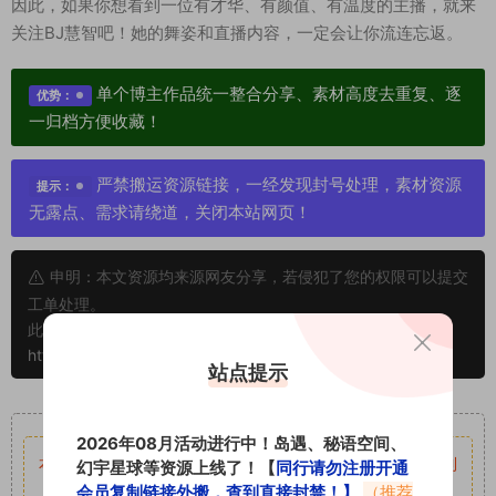
因此，如果你想看到一位有才华、有颜值、有温度的主播，就来
关注BJ慧智吧！她的舞姿和直播内容，一定会让你流连忘返。
单个博主作品统一整合分享、素材高度去重复、逐
优势：
一归档方便收藏！
严禁搬运资源链接，一经发现封号处理，素材资源
提示：
无露点、需求请绕道，关闭本站网页！
申明：本文资源均来源网友分享，若侵犯了您的权限可以提交
工单处理。
此外本文章皆属于原创文章，转载请注明出处！原文链接：
https://www.vmiba.top/4175.html
站点提示
重要声明
2026年08月活动进行中！岛遇、秘语空间、
本站资源均来自网络分享，如有侵犯你的权益请私信留言
收到
幻宇星球等资源上线了！【
同行请勿注册开通
会员复制链接外搬，查到直接封禁！】
（推荐
留言后，我们会第一时间进行审核后删除。