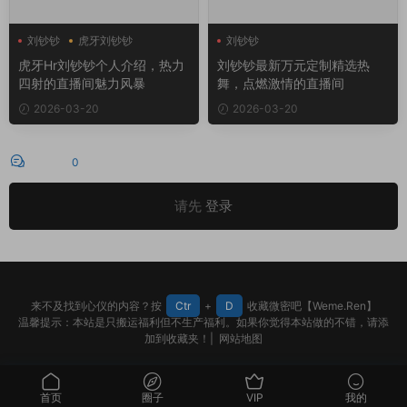
刘钞钞
虎牙刘钞钞
刘钞钞
虎牙Hr刘钞钞个人介绍，热力
刘钞钞最新万元定制精选热
四射的直播间魅力风暴
舞，点燃激情的直播间
2026-03-20
2026-03-20
评论
0
请先
登录
来不及找到心仪的内容？按
Ctr
+
D
收藏微密吧【Weme.Ren】
温馨提示：本站是只搬运福利但不生产福利。如果你觉得本站做的不错，请添
加到收藏夹！|
网站地图
首页
圈子
VIP
我的