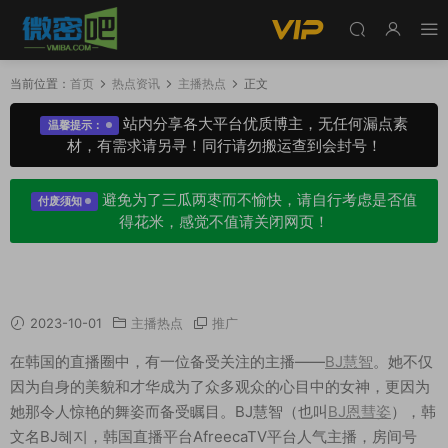
当前位置：
首页
热点资讯
主播热点
正文
站内分享各大平台优质博主，无任何漏点素
温馨提示：
材，有需求请另寻！同行请勿搬运查到会封号！
避免为了三瓜两枣而不愉快，请自行考虑是否值
付废须知
得花米，感觉不值请关闭网页！
afreecatv慧明大摆锤舞蹈，有温度的主播！
2023-10-01
主播热点
推广
在韩国的直播圈中，有一位备受关注的主播——
BJ慧智
。她不仅
因为自身的美貌和才华成为了众多观众的心目中的女神，更因为
她那令人惊艳的舞姿而备受瞩目。BJ慧智（也叫
BJ恩彗姿
），韩
文名BJ혜지，韩国直播平台AfreecaTV平台人气主播，房间号