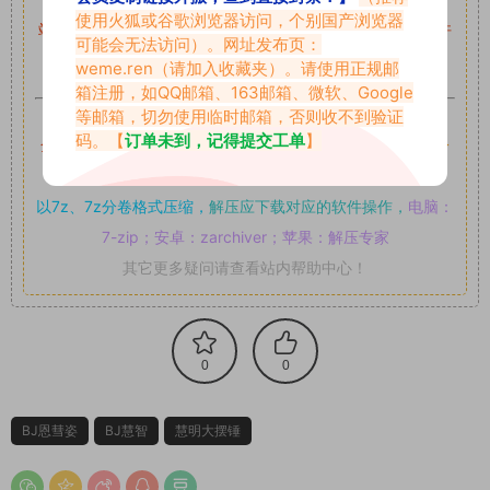
使用火狐或谷歌浏览器访问，个别国产浏览器
站内资源为网友个人学习或测试研究使用，未经原版权作者许
可能会无法访问）。网址发布页：
可,禁止用于任何商业途径！请在下载24小时内删除！
weme.ren
（请加入收藏夹）。请使用正规邮
箱注册，如QQ邮箱、163邮箱、微软、Google
如果遇到付费才可获取的素材，建议升级
对应的VIP。
等邮箱，切勿使用临时邮箱，否则收不到验证
码。【
订单未到，记得提交工单
】
全站付费素材可提供补档服务
“
均有备份
”，
素材以主流网盘分
享。
以7z、7z分卷格式压缩，
解压应下载对应的软件操作，
电脑：
7-zip；安卓：zarchiver；苹果：解压专家
其它更多疑问请查看站内帮助中心！
0
0
BJ恩彗姿
BJ慧智
慧明大摆锤