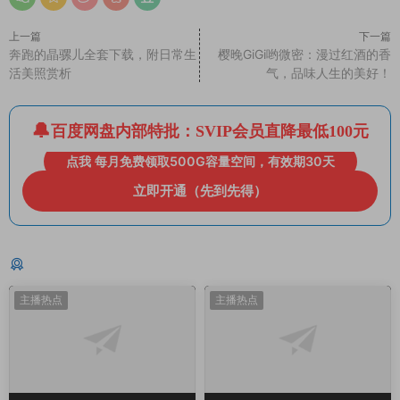
上一篇
下一篇
奔跑的晶骡儿全套下载，附日常生
樱晚GiGi哟微密：漫过红酒的香
活美照赏析
气，品味人生的美好！
百度网盘内部特批：SVIP会员直降最低100元
点我 每月免费领取500G容量空间，有效期30天
立即开通（先到先得）
猜你喜欢
主播热点
主播热点