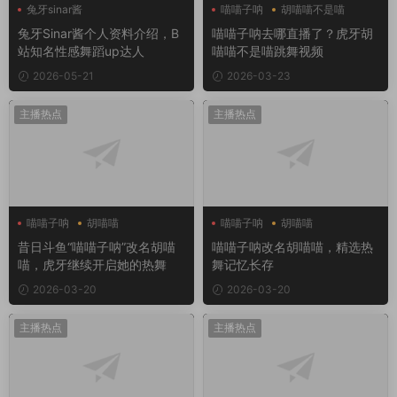
兔牙sinar酱
喵喵子呐
胡喵喵不是喵
兔牙Sinar酱个人资料介绍，B
喵喵子呐去哪直播了？虎牙胡
站知名性感舞蹈up达人
喵喵不是喵跳舞视频
2026-05-21
2026-03-23
主播热点
主播热点
喵喵子呐
胡喵喵
喵喵子呐
胡喵喵
昔日斗鱼“喵喵子呐”改名胡喵
喵喵子呐改名胡喵喵，精选热
喵，虎牙继续开启她的热舞
舞记忆长存
2026-03-20
2026-03-20
主播热点
主播热点