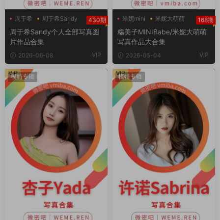
周于希
周于希Sandy
米妮mini
米妮大萌萌
430期
168期
糯美子
周于希Sandy个人全部写真图
糯美子MINIBabe/米妮大萌萌
片作品合集
写真作品大合集
VIP
VIP
2026-06-08
2026-05-04
VIP
VIP
模特专辑
模特专辑