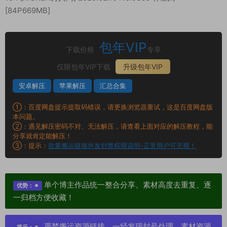
[84P669MB]
包年VIP
下载价格
专享
仅限包年VIP下载
升级包年VIP
安卓解压
苹果解压
汇总合集
①：百度网盘提示提取码错误，请更换浏览器重试，这是百度网盘版
本问题。
②：遇见解压密码不对、无法解压，请查看上面对应的解压教程，能
分享就肯定能解压！
③：提示：
批量搬运链接外发封禁权限说明-正常用户可无视！
单个博主作品统一整合分享、素材高度去重复、逐
优势：
一归档方便收藏！
严禁搬运资源链接，一经发现封号处理，素材资源