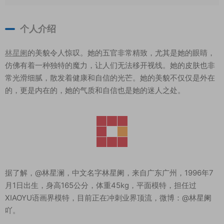
个人介绍
林星阑
的美貌令人惊叹。她的五官非常精致，尤其是她的眼睛，
仿佛有着一种独特的魔力，让人们无法移开视线。她的皮肤也非
常光滑细腻，散发着健康和自信的光芒。她的美貌不仅仅是外在
的，更是内在的，她的气质和自信也是她的迷人之处。
据了解，@林星澜，中文名字林星阑，来自广东广州，1996年7
月1日出生，身高165公分，体重45kg，平面模特，担任过
XIAOYU语画界模特，目前正在冲刺业界顶流，微博：@林星阑
吖。