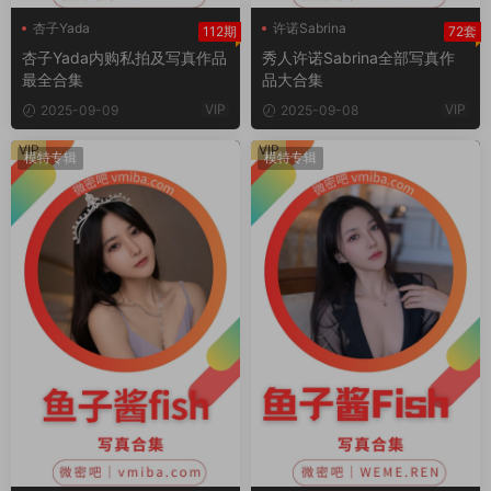
杏子Yada
许诺Sabrina
112期
72套
许诺Sabrina写真
杏子Yada内购私拍及写真作品
秀人许诺Sabrina全部写真作
许诺Sabrina早期
最全合集
品大合集
VIP
VIP
2025-09-09
2025-09-08
VIP
VIP
模特专辑
模特专辑