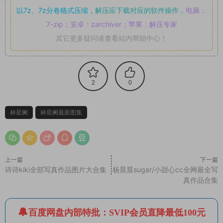
以7z、7z分卷格式压缩，
解压应下载对应的软件操作，
电脑：
7-zip；安卓：zarchiver；苹果：解压专家
其它更多疑问请查看站内帮助中心！
2
0
林星阑
林星阑最新图集
上一篇
下一篇
诗诗kiki全部写真作品图片大合集
杨晨晨sugar/小甜心cc全网最全写
真作品合集
百度网盘内部特批：SVIP会员直降最低100元