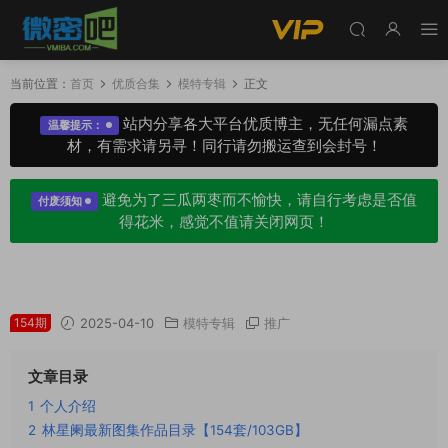
当前位置：
首页
优质合集
模特专辑
正文
站内分享各大平台优质博主，无任何漏点素
温馨提示：
材，有需求请另寻！同行请勿搬运查到会封号！
避免为了三瓜两枣而不愉快，请自行考虑是否值
付废须知
得花米，感觉不值请关闭网页！
林星阑最新写真图集作品大合集
154期
2025-04-10
模特专辑
推广
文章目录
1
个人介绍
2
林星阑最新图集作品目录【154套/103GB】