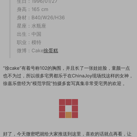
生日：1996/01/27
身高：165 cm
身材：B40/W26/H36
星座：水瓶座
出生：中国
职业：模特
微博：Cake
徐蛋糕
“徐cake”有着号称102的胸围，并且长了一张娃娃脸，童颜一点
也不为过，所以很多宅男都乐于在ChinaJoy现场找这样的女神，
徐嘉乐曾经为“模范学院”拍摄多套写真集非常受宅男的欢迎 。
好了，今天微密吧就给大家推送到这里，喜欢的话就点再看，让