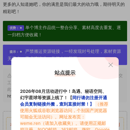
更多的人知道她吧，你的满意是我们最大的动力哦，期待明天的
精彩吧！
单个博主作品统一整合分享、素材高度去重复、逐
优势：
一归档方便收藏！
严禁搬运资源链接，一经发现封号处理，素材资源
提示：
无露点、需求请绕道，关闭本站网页！
站点提示
申明：本文资源均来源网友分享，若侵犯了您的权限可以提交
工单处理。
此外本文章皆属于原创文章，转载请注明出处！原文链接：
2026年08月活动进行中！岛遇、秘语空间、
https://www.vmiba.top/3947.html
幻宇星球等资源上线了！【
同行请勿注册开通
会员复制链接外搬，查到直接封禁！】
（推荐
使用火狐或谷歌浏览器访问，个别国产浏览器
重要声明
可能会无法访问）。网址发布页：
weme.ren
（请加入收藏夹）。请使用正规邮
本站资源均来自网络分享，如有侵犯你的权益请私信留言
收到
箱注册，如QQ邮箱、163邮箱、微软、Google