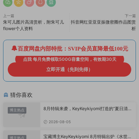
上一篇
下一篇
朱可儿图片高清赏析，附朱可儿
抖音网红亚亚亚振微密圈作品图赏
flower个人资料
析
百度网盘内部特批：SVIP会员直降最低100元
点我 每月免费领取500G容量空间，有效期30天
立即开通（先到先得）
猜你喜欢
8月特辑来袭，KeyKeykiyomi打造的“夏日清凉
博主热点
美学”
2026-08-05
宝藏博主KeyKeykiyomi 8月特辑出炉《水世界
博主热点