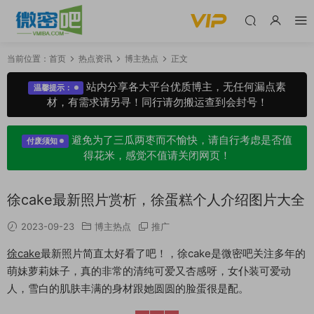
当前位置：
首页
热点资讯
博主热点
正文
站内分享各大平台优质博主，无任何漏点素
温馨提示：
材，有需求请另寻！同行请勿搬运查到会封号！
避免为了三瓜两枣而不愉快，请自行考虑是否值
付废须知
得花米，感觉不值请关闭网页！
徐cake最新照片赏析，徐蛋糕个人介绍图片大全
2023-09-23
博主热点
推广
徐cake
最新照片简直太好看了吧！，徐cake是微密吧关注多年的
萌妹萝莉妹子，真的非常的清纯可爱又杏感呀，女仆装可爱动
人，雪白的肌肤丰满的身材跟她圆圆的脸蛋很是配。