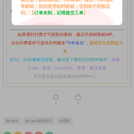
留言后，我们会第一时间进行审核后删除。
等邮箱，切勿使用临时邮箱，否则收不到验证
站内资源为网友个人学习或测试研究使用，未经原版权作者许
码。【
订单未到，记得提交工单
】
可,禁止用于任何商业途径！请在下载24小时内删除！
如果遇到付费才可获取的素材，建议升级
对应的VIP。
全站付费素材可提供补档服务
“
均有备份
”，
素材以主流网盘分
享。
以7z、7z分卷格式压缩，
解压应下载对应的软件操作，
电脑：
7-zip；安卓：zarchiver；苹果：解压专家
其它更多疑问请查看站内帮助中心！
0
0
徐cake
徐cake最新照片
徐蛋糕