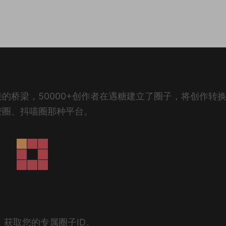
的桥梁，50000+创作者在遇糖建立了圈子，将创作转
密圈、抖喵圈那种平台。
获取您的专属圈子ID。