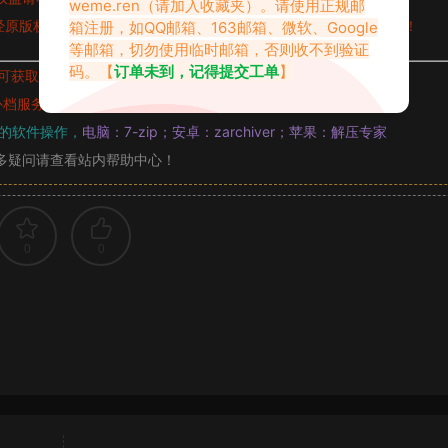
weme.ren
（请加入收藏夹）。请使用正规邮
原版权作者许可,禁止用于任何商业途径！请在下载24小时内删除！
箱注册，如QQ邮箱、163邮箱、微软、Google
等邮箱，切勿使用临时邮箱，否则收不到验证
码。【
订单未到，记得提交工单
】
可获取的素材，建议升级
对应的VIP。
补档服务
“
均有备份
”，
素材以主流网盘分享。
的软件操作，
电脑：7-zip；安卓：zarchiver；苹果：解压专家
多疑问请查看站内帮助中心！
0
0