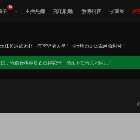
热
圈子
主播热舞
充电哄睡
微博抖音
收藏集
优
，无任何漏点素材，有需求请另寻！同行请勿搬运查到会封号！
愉快，请自行考虑是否值得花米，感觉不值请关闭网页！