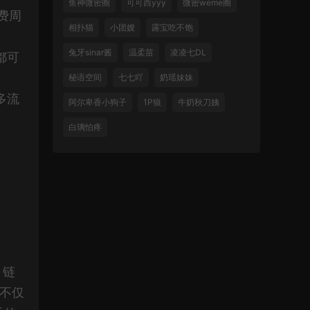
鱼神微密圈
可可西yyy
微密weme圈
费周
相扑猫
小团嫂
露宝吃不饱
兔牙sinar酱
温柔苗
凌凌七DL
都可
秘语空间
七七吖
奶瑶妹妹
多流
阿尔卑香小狗子
1P狼
牛奶秋刀姨
白璃怕疼
，链
不仅