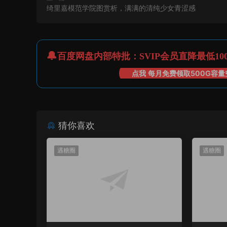
绮里嘉模范学院图赏析，满满的清纯少女青涩感
百度网盘内部特批：SVIP会员直降最低10
点我 每月免费领取500G容量
猜你喜欢
遇糖圈
遇糖圈