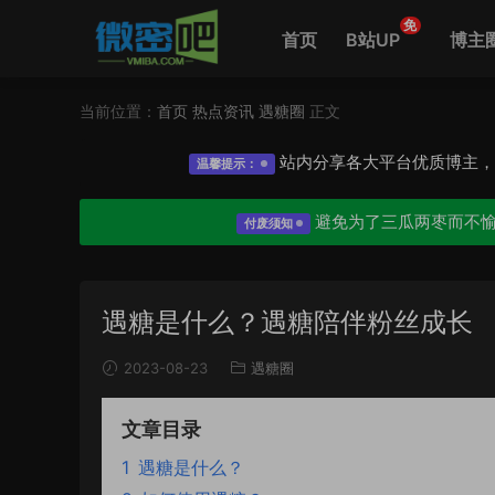
免
首页
B站UP
博主
当前位置：
首页
热点资讯
遇糖圈
正文
站内分享各大平台优质博主
温馨提示：
避免为了三瓜两枣而不
付废须知
遇糖是什么？遇糖陪伴粉丝成长
2023-08-23
遇糖圈
文章目录
1
遇糖是什么？