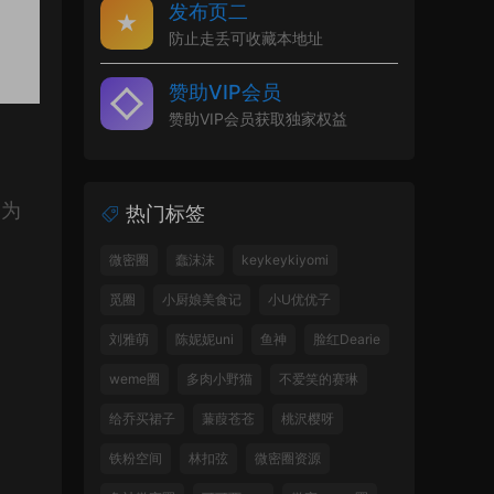
发布页二
防止走丢可收藏本地址
赞助VIP会员
赞助VIP会员获取独家权益
换为
热门标签
微密圈
蠢沫沫
keykeykiyomi
觅圈
小厨娘美食记
小U优优子
刘雅萌
陈妮妮uni
鱼神
脸红Dearie
weme圈
多肉小野猫
不爱笑的赛琳
给乔买裙子
蒹葭苍苍
桃沢樱呀
铁粉空间
林扣弦
微密圈资源