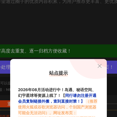
希望通过圈子的优质内容积累，为用户推荐更丰富、更优
材高度去重复、逐一归档方便收藏！
号处理，素材资源无露点、需求请绕道，关闭本站网页！
站点提示
可以提交工单处理。
2026年08月活动进行中！岛遇、秘语空间、
接：
https://www.vmiba.top/3245.html
幻宇星球等资源上线了！【
同行请勿注册开通
会员复制链接外搬，查到直接封禁！】
（推荐
重要声明
使用火狐或谷歌浏览器访问，个别国产浏览器
可能会无法访问）。网址发布页：
权益请私信留言
收到留言后，我们会第一时间进行审核后删除。