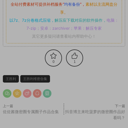
全站付费素材可提供补档服务
“
均有备份
”，
素材以主流网盘分
享。
以7z、7z分卷格式压缩，
解压应下载对应的软件操作，
电脑：
7-zip；安卓：zarchiver；苹果：解压专家
其它更多疑问请查看站内帮助中心！
0
1
王胜利
王胜利维密合集
上一篇
下一篇
佐佐酱微密圈专属圈子作品合集
抖音博主来吃菠萝的微密圈作品好
看吗？