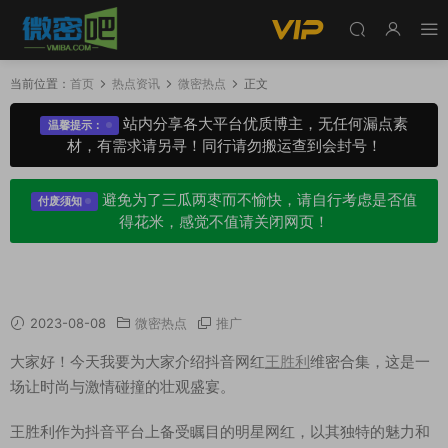
当前位置：
首页
热点资讯
微密热点
正文
站内分享各大平台优质博主，无任何漏点素
温馨提示：
材，有需求请另寻！同行请勿搬运查到会封号！
避免为了三瓜两枣而不愉快，请自行考虑是否值
付废须知
得花米，感觉不值请关闭网页！
抖音网红王胜利维密合集，多样魅力极具反差！
2023-08-08
微密热点
推广
大家好！今天我要为大家介绍抖音网红
王胜利
维密合集，这是一
场让时尚与激情碰撞的壮观盛宴。
王胜利作为抖音平台上备受瞩目的明星网红，以其独特的魅力和