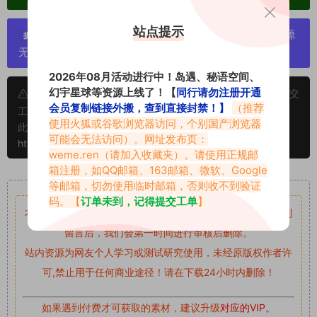
站点提示
严禁搬运资源链接，一经发现封号处理，素材资源
提示：
无露点、需求请绕道，关闭本站网页！
2026年08月活动进行中！岛遇、秘语空间、
幻宇星球等资源上线了！【
同行请勿注册开通
申明：本文资源均来源网友分享，若侵犯了您的权限可以提交
会员复制链接外搬，查到直接封禁！】
（推荐
工单处理。
使用火狐或谷歌浏览器访问，个别国产浏览器
此外本文章皆属于原创文章，转载请注明出处！原文链接：
可能会无法访问）。网址发布页：
https://www.vmiba.top/2758.html
weme.ren
（请加入收藏夹）。请使用正规邮
箱注册，如QQ邮箱、163邮箱、微软、Google
重要声明
等邮箱，切勿使用临时邮箱，否则收不到验证
码。【
订单未到，记得提交工单
】
本站资源均来自网络分享，如有侵犯你的权益请私信留言
收到
留言后，我们会第一时间进行审核后删除。
站内资源为网友个人学习或测试研究使用，未经原版权作者许
可,禁止用于任何商业途径！请在下载24小时内删除！
如果遇到付费才可获取的素材，建议升级
对应的VIP。