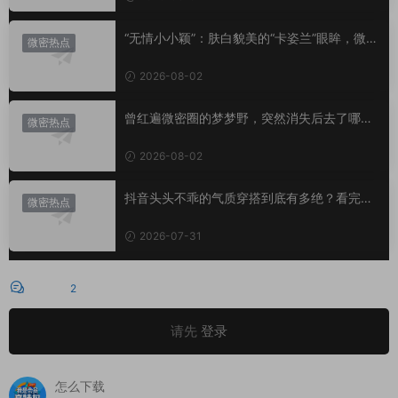
“无情小小颖”：肤白貌美的“卡姿兰”眼眸，微密
微密热点
圈里的视觉盛宴
2026-08-02
曾红遍微密圈的梦梦野，突然消失后去了哪
微密热点
里？
2026-08-02
抖音头头不乖的气质穿搭到底有多绝？看完想
微密热点
照搬整套
2026-07-31
评论
2
请先
登录
怎么下载