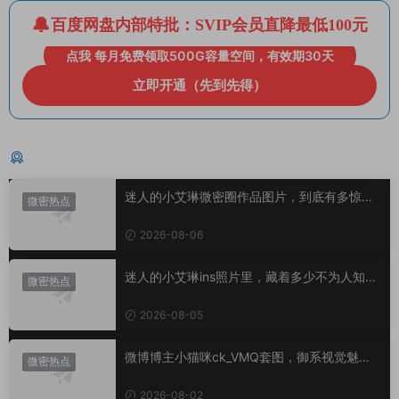
百度网盘内部特批：SVIP会员直降最低100元
点我 每月免费领取500G容量空间，有效期30天
立即开通（先到先得）
猜你喜欢
迷人的小艾琳微密圈作品图片，到底有多惊
微密热点
艳？
2026-08-06
迷人的小艾琳ins照片里，藏着多少不为人知的
微密热点
小心思？
2026-08-05
微博博主小猫咪ck_VMQ套图，御系视觉魅力
微密热点
代表
2026-08-02