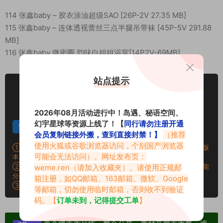
114 张鑫baby – 胶衣涂油超级SAO [26P-2V 27.35 MB]
115 张鑫baby – 连体透视蕾丝三点半腿吊带袜 [45P-5V 291.88
MB]
116 张鑫baby 微密圈 韵味白姐姐浴室[14P2V-69MB]
站点提示
包季VIP
下载价格
专享
仅限包季VIP下载
升级包季VIP
2026年08月活动进行中！岛遇、秘语空间、
幻宇星球等资源上线了！【
同行请勿注册开通
安卓解压
苹果解压
汇总合集
会员复制链接外搬，查到直接封禁！】
（推荐
使用火狐或谷歌浏览器访问，个别国产浏览器
①：百度网盘提示提取码错误，请更换浏览器重试，这是百度网盘版
可能会无法访问）。网址发布页：
本问题。
②：遇见解压密码不对、无法解压，请查看上面对应的解压教程，能
weme.ren
（请加入收藏夹）。请使用正规邮
分享就肯定能解压！
箱注册，如QQ邮箱、163邮箱、微软、Google
③：提示：
批量搬运链接外发封禁权限说明-正常用户可无视！
等邮箱，切勿使用临时邮箱，否则收不到验证
码。【
订单未到，记得提交工单
】