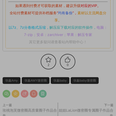
如果遇到付费才可获取的素材，建议升级
对应的VIP。
全站付费素材可提供补档服务
“
均有备份
”，
素材以主流网盘分
享。
以7z、7z分卷格式压缩，
解压应下载对应的软件操作，
电脑：
7-zip；安卓：zarchiver；苹果：解压专家
其它更多疑问请查看站内帮助中心！
2
0
张鑫Amy
张鑫AMY微密圈
张鑫baby
张鑫baby微密圈
上一篇
下一篇
玫桃泡芙微密圈高质量圈子作品合
姐姐LaLion微密圈专属圈子作品合
集
集