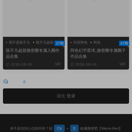
我不是陈不凡
陈不凡超甜
抖音阿色
阿色
37期
47期
陈不凡超甜微密圈
阿色幻宇星球
陈不凡超甜微密圈专属入圈作
阿色幻宇星球_微密圈专属圈子
品合集
作品合集
VIP
VIP
2026-08-06
2026-08-06
评论
0
请先
登录
来不及找到心仪的内容？按
Ctr
+
D
收藏微密吧【Weme.Ren】