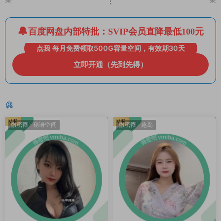
百度网盘内部特批：SVIP会员直降最低100元
点我 每月免费领取500G容量空间，有效期30天
立即开通（先到先得）
猜你喜欢
VIP
VIP
微密圈
·
秘语空间
微密圈
·
趣岛