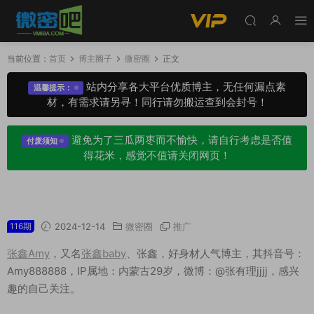
当前位置：
首页
博主圈子
微密圈
正文
站内分享各大平台优质博主，无任何漏点素
温馨提示：
材，有需求请另寻！同行请勿搬运查到会封号！
避免为了三瓜两枣而不愉快，请自行考虑是否值
付废须知
得花米，感觉不值请关闭网页！
张鑫Amy微密圈专属圈子作品合集
116期
2024-12-14
微密圈
推广
张鑫Amy
，又名
张鑫baby
、张鑫，好身材人气博主，其抖音号：
Amy888888，IP属地：内蒙古29岁，微博：@张有理jjjj，感兴
趣的自己关注。