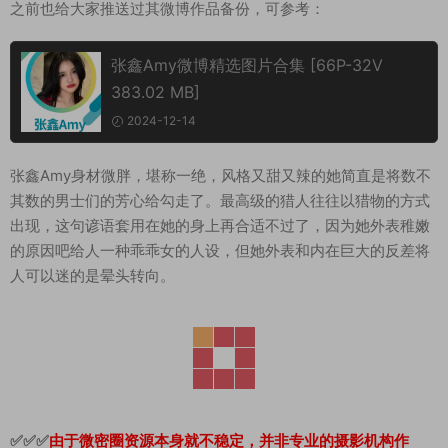
之前也给大家推送过其微博作品备份，可参考：
张鑫Amy微博精选图片合集 [66P-32V
383.02 MB]
2024-12-14
张鑫Amy身材微胖，堪称一绝，风格又甜又辣的她简直是将数不
其数的男士们的芳心给勾走了。最高级的猎人往往以猎物的方式
出现，这句谚语套用在她的身上再合适不过了，因为她外表稚嫩
的原因吧给人一种乖乖女的人设，但她外表和内在巨大的反差将
人可以迷的是晕头转向。
✅✅✅
由于微密圈资源本身就不稳定，并非专业的摄影机构作