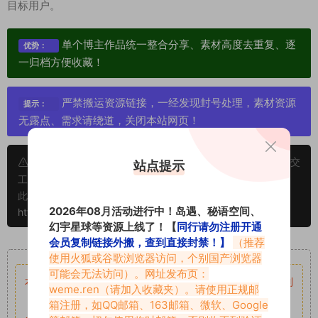
目标用户。
单个博主作品统一整合分享、素材高度去重复、逐
优势：
一归档方便收藏！
严禁搬运资源链接，一经发现封号处理，素材资源
提示：
无露点、需求请绕道，关闭本站网页！
申明：本文资源均来源网友分享，若侵犯了您的权限可以提交
站点提示
工单处理。
此外本文章皆属于原创文章，转载请注明出处！原文链接：
2026年08月活动进行中！岛遇、秘语空间、
https://www.vmiba.top/264.html
幻宇星球等资源上线了！【
同行请勿注册开通
会员复制链接外搬，查到直接封禁！】
（推荐
重要声明
使用火狐或谷歌浏览器访问，个别国产浏览器
可能会无法访问）。网址发布页：
本站资源均来自网络分享，如有侵犯你的权益请私信留言
收到
weme.ren
（请加入收藏夹）。请使用正规邮
留言后，我们会第一时间进行审核后删除。
箱注册，如QQ邮箱、163邮箱、微软、Google