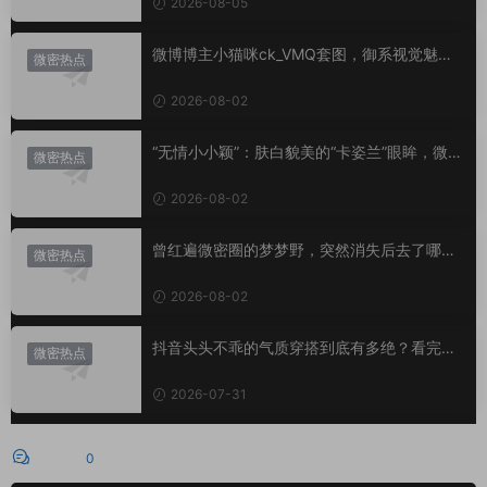
2026-08-05
微博博主小猫咪ck_VMQ套图，御系视觉魅力
微密热点
代表
2026-08-02
“无情小小颖”：肤白貌美的“卡姿兰”眼眸，微密
微密热点
圈里的视觉盛宴
2026-08-02
曾红遍微密圈的梦梦野，突然消失后去了哪
微密热点
里？
2026-08-02
抖音头头不乖的气质穿搭到底有多绝？看完想
微密热点
照搬整套
2026-07-31
评论
0