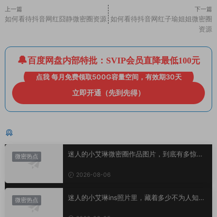
上一篇
下一篇
如何看待抖音网红囧静微密圈资源
如何看待抖音网红子瑜姐姐微密圈
资源
百度网盘内部特批：SVIP会员直降最低100元
点我 每月免费领取500G容量空间，有效期30天
立即开通（先到先得）
猜你喜欢
迷人的小艾琳微密圈作品图片，到底有多惊
微密热点
艳？
2026-08-06
迷人的小艾琳ins照片里，藏着多少不为人知的
微密热点
小心思？