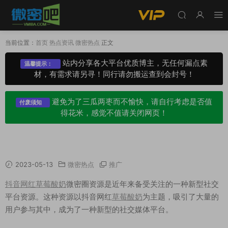
当前位置：
首页
热点资讯
微密热点
正文
站内分享各大平台优质博主，无任何漏点素
温馨提示：
材，有需求请另寻！同行请勿搬运查到会封号！
避免为了三瓜两枣而不愉快，请自行考虑是否值
付废须知
得花米，感觉不值请关闭网页！
如何看待抖音网红草莓酸奶微密圈资源
2023-05-13
微密热点
推广
抖音网红草莓酸奶
微密圈资源是近年来备受关注的一种新型社交
平台资源。这种资源以抖音网红
草莓酸奶
为主题，吸引了大量的
用户参与其中，成为了一种新型的社交媒体平台。