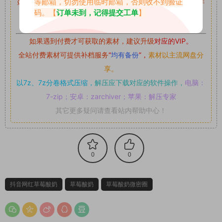
等邮箱，切勿使用临时邮箱，否则收不到验证
站内资源为网友个人学习或测试研究使用，未经原版权作者许
码。【
订单未到，记得提交工单
】
可,禁止用于任何商业途径！请在下载24小时内删除！
如果遇到付费才可获取的素材，建议升级
对应的VIP。
全站付费素材可提供补档服务
“
均有备份
”，
素材以主流网盘分
享。
以7z、7z分卷格式压缩，
解压应下载对应的软件操作，
电脑：
7-zip；安卓：zarchiver；苹果：解压专家
其它更多疑问请查看站内帮助中心！
0
0
抖音网红草莓酸奶
草莓酸奶
草莓酸奶微密圈