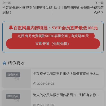
上一篇
下一篇
抖音陈佩奇的微密圈在哪里可以找
探讨！微密圈里面专属圈子视频怎
到呢？
么样？
百度网盘内部特批：SVIP会员直降最低100元
点我 每月免费领取500G容量空间，有效期30天
立即开通（先到先得）
猜你喜欢
无敌橙子觅圈新照片出炉？颜值直接封神太惊
微密热点
艳！
2026-08-08
迷人的小艾琳微密圈作品图片，到底有多惊
微密热点
艳？
2026-08-06