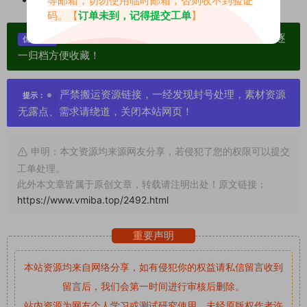
等邮箱，切勿使用临时邮箱，否则收不到验证
https://a.weme.fans/
码。【
订单未到，记得提交工单
】
单个博主作品统一整合分享、素材高度去重复、逐
优势：
一归档方便收藏！
严禁搬运资源链接，一经发现封号处理，素材资源
提示：
无露点、需求请绕道，关闭本站网页！
申明：本文资源均来源网友分享，若侵犯了您的权限可以提交
工单处理。
此外本文章皆属于原创文章，转载请注明出处！原文链接：
https://www.vmiba.top/2492.html
重要声明
本站资源均来自网络分享，如有侵犯你的权益请私信留言
收到
留言后，我们会第一时间进行审核后删除。
站内资源为网友个人学习或测试研究使用，未经原版权作者许