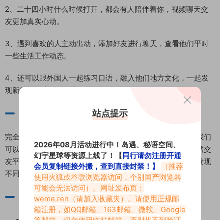
2、二十四小时什么时候打开，都会有人陪伴着你，视频聊天交
友更加真实心动。
3、遇到喜欢的人主动出动，添加好友进行聊天，查看他们平时
一些生活工作动态。
4、还可以跟外国人一起练习口语，融入他们地方文化，一起发
现新世界，真的很有意思。
站点提示
微密圈苹果版测评
完全不用担心会有语言障碍，翻译功能轻松翻译出结果，让我们
2026年08月活动进行中！岛遇、秘语空间、
可以畅所欲言，跟来自全世界各地朋友们进行聊天，真心靠谱交
幻宇星球等资源上线了！【
同行请勿注册开通
友平台，每一个用户都是经过平台审核过，放心进行交友，发现
会员复制链接外搬，查到直接封禁！】
（推荐
不同地方缘分。
使用火狐或谷歌浏览器访问，个别国产浏览器
可能会无法访问）。网址发布页：
微密圈苹果版下载地址：
weme.ren
（请加入收藏夹）。请使用正规邮
箱注册，如QQ邮箱、163邮箱、微软、Google