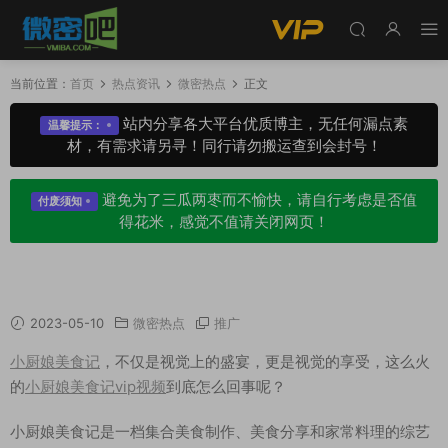
当前位置：
首页
热点资讯
微密热点
正文
站内分享各大平台优质博主，无任何漏点素
温馨提示：
材，有需求请另寻！同行请勿搬运查到会封号！
避免为了三瓜两枣而不愉快，请自行考虑是否值
付废须知
得花米，感觉不值请关闭网页！
小厨娘美食记vip视频到底怎么回事呢？
2023-05-10
微密热点
推广
小厨娘美食记
，不仅是视觉上的盛宴，更是视觉的享受，这么火
的
小厨娘美食记vip视频
到底怎么回事呢？
小厨娘美食记是一档集合美食制作、美食分享和家常料理的综艺