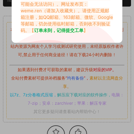
https://www.vmiba.top/247.html
可能会无法访问）。网址发布页：
weme.ren
（请加入收藏夹）。请使用正规邮
重要声明
箱注册，如QQ邮箱、163邮箱、微软、Google
等邮箱，切勿使用临时邮箱，否则收不到验证
本站资源均来自网络分享，如有侵犯你的权益请私信留言
收到
码。【
订单未到，记得提交工单
】
留言后，我们会第一时间进行审核后删除。
站内资源为网友个人学习或测试研究使用，未经原版权作者许
可,禁止用于任何商业途径！请在下载24小时内删除！
如果遇到付费才可获取的素材，建议升级
对应的VIP。
全站付费素材可提供补档服务
“
均有备份
”，
素材以主流网盘分
享。
以7z、7z分卷格式压缩，
解压应下载对应的软件操作，
电脑：
7-zip；安卓：zarchiver；苹果：解压专家
其它更多疑问请查看站内帮助中心！