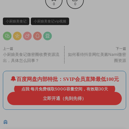
0
0
小厨娘美食记
小厨娘美食记vip视频
上一篇
下一篇
小厨娘美食记微密圈收费资源流
如何看待抖音网红美酱Nami微密
出，具体怎么回事？
圈资源
百度网盘内部特批：SVIP会员直降最低100元
点我 每月免费领取500G容量空间，有效期30天
立即开通（先到先得）
猜你喜欢