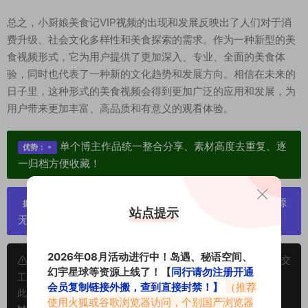
总之，小厨娘美食记VIP视频的出现和发展反映出了人们对于消
费升级、社会文化多样性和美食探索的需求。作为一种新型的美
食视频形式，它为用户提供了更加深入、专业、全面的美食体
验，同时也代表了一种新的文化趋势和发展方向。相信在未来的
日子里，这种形式的美食视频会得到更加广泛的应用和发展，为
用户带来更加丰富、高品质和有意义的观看体验。
单个博主作品统一整合分享、素材高度去重复、逐
优势：
一归档方便收藏！
严禁搬运资源链接，一经发现封号处理，素材资源
提示：
站点提示
无露点、需求请绕道，关闭本站网页！
2026年08月活动进行中！岛遇、秘语空间、
申明：本文资源均来源网友分享，若侵犯了您的权限可以提交
幻宇星球等资源上线了！【
同行请勿注册开通
工单处理。
会员复制链接外搬，查到直接封禁！】
（推荐
此外本文章皆属于原创文章，转载请注明出处！原文链接：
使用火狐或谷歌浏览器访问，个别国产浏览器