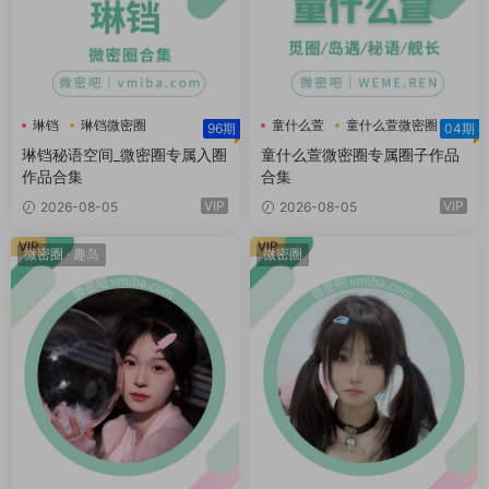
琳铛
琳铛微密圈
童什么萱
童什么萱微密圈
96期
04期
琳铛秘语空间
琳铛秘语空间_微密圈专属入圈
童什么萱微密圈专属圈子作品
作品合集
合集
VIP
VIP
2026-08-05
2026-08-05
VIP
VIP
微密圈
·
趣岛
微密圈