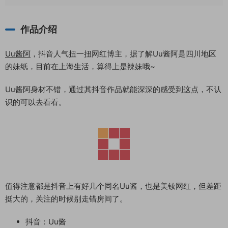
作品介绍
Uu酱阿
，抖音人气扭一扭网红博主，据了解Uu酱阿是四川地区
的妹纸，目前在上海生活，算得上是辣妹哦~
Uu酱阿身材不错，通过其抖音作品就能深深的感受到这点，不认
识的可以去看看。
值得注意都是抖音上有好几个同名Uu酱，也是美钕网红，但差距
挺大的，关注的时候别走错房间了。
抖音：Uu酱