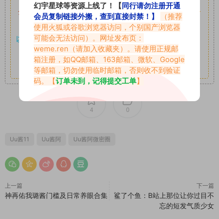
幻宇星球等资源上线了！【
同行请勿注册开通
全站付费素材可提供补档服务
“
均有备份
”，
素材以主流网盘分
会员复制链接外搬，查到直接封禁！】
（推荐
享。
使用火狐或谷歌浏览器访问，个别国产浏览器
可能会无法访问）。网址发布页：
以7z、7z分卷格式压缩，
解压应下载对应的软件操作，
电脑：
weme.ren
（请加入收藏夹）。请使用正规邮
7-zip；安卓：zarchiver；苹果：解压专家
箱注册，如QQ邮箱、163邮箱、微软、Google
其它更多疑问请查看站内帮助中心！
等邮箱，切勿使用临时邮箱，否则收不到验证
码。【
订单未到，记得提交工单
】
4
0
Uu酱11
Uu酱阿
Uu酱阿微密圈
上一篇
下一篇
神再佑我璐酱门槛及日常养眼合集
鲨了个鱼：B站上那位让你过目不
忘的短发气质少女