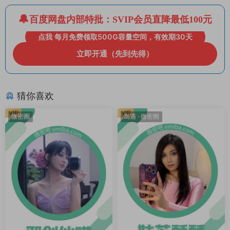
百度网盘内部特批：SVIP会员直降最低100元
点我 每月免费领取500G容量空间，有效期30天
立即开通（先到先得）
猜你喜欢
VIP
VIP
微密圈
岛遇
·
微密圈