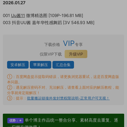
2026.01.27
001
Uu酱11
微博精选图 [109P-196.81 MB]
003 抖音UU酱 嘉年华性感舞蹈 [3V 546.93 MB]
VIP
下载价格
专享
仅限VIP下载
升级VIP
安卓解压
苹果解压
汇总合集
①：百度网盘提示提取码错误，请更换浏览器重试，这是百度网盘版
本问题。
②：遇见解压密码不对、无法解压，请查看上面对应的解压教程，能
分享就肯定能解压！
③：提示：
批量搬运链接外发封禁权限说明-正常用户可无视！
单个博主作品统一整合分享、素材高度去重复、逐
优势：