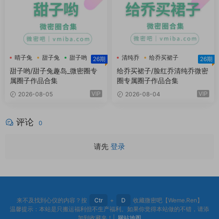
晴子兔
甜子兔
甜子哟
清纯乔
给乔买裙子
26期
26期
给乔买裙子微密圈
甜子哟/甜子兔趣岛_微密圈专
给乔买裙子/脸红乔清纯乔微密
属圈子作品合集
圈专属圈子作品合集
VIP
VIP
2026-08-05
2026-08-04
评论
0
请先
登录
来不及找到心仪的内容？按
Ctr
+
D
收藏微密吧【Weme.Ren】
温馨提示：本站是只搬运福利但不生产福利。如果你觉得本站做的不错，请添
加到收藏夹！|
网站地图