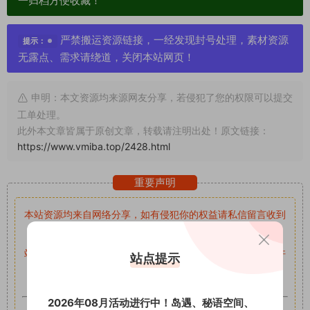
一归档方便收藏！
严禁搬运资源链接，一经发现封号处理，素材资源
提示：
无露点、需求请绕道，关闭本站网页！
申明：本文资源均来源网友分享，若侵犯了您的权限可以提交
工单处理。
此外本文章皆属于原创文章，转载请注明出处！原文链接：
https://www.vmiba.top/2428.html
重要声明
本站资源均来自网络分享，如有侵犯你的权益请私信留言
收到
留言后，我们会第一时间进行审核后删除。
站内资源为网友个人学习或测试研究使用，未经原版权作者许
站点提示
可,禁止用于任何商业途径！请在下载24小时内删除！
2026年08月活动进行中！岛遇、秘语空间、
如果遇到付费才可获取的素材，建议升级
对应的VIP。