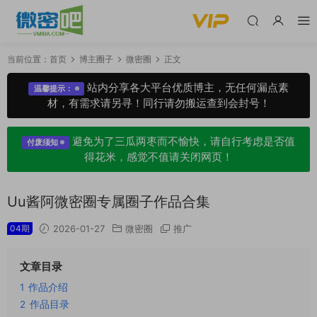
当前位置：
首页
博主圈子
微密圈
正文
站内分享各大平台优质博主，无任何漏点素
温馨提示：
材，有需求请另寻！同行请勿搬运查到会封号！
避免为了三瓜两枣而不愉快，请自行考虑是否值
付废须知
得花米，感觉不值请关闭网页！
Uu酱阿微密圈专属圈子作品合集
04期
2026-01-27
微密圈
推广
文章目录
1
作品介绍
2
作品目录