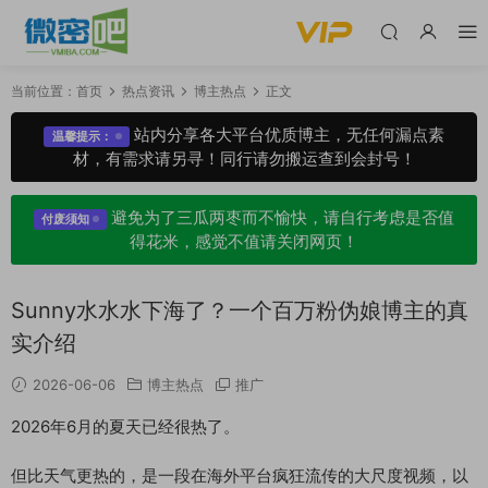
当前位置：
首页
热点资讯
博主热点
正文
站内分享各大平台优质博主，无任何漏点素
温馨提示：
材，有需求请另寻！同行请勿搬运查到会封号！
避免为了三瓜两枣而不愉快，请自行考虑是否值
付废须知
得花米，感觉不值请关闭网页！
Sunny水水水下海了？一个百万粉伪娘博主的真
实介绍
2026-06-06
博主热点
推广
2026年6月的夏天已经很热了。
但比天气更热的，是一段在海外平台疯狂流传的大尺度视频，以