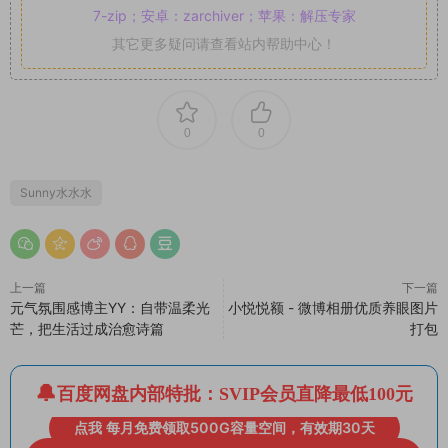
7-zip；安卓：zarchiver；苹果：解压专家
其它更多疑问请查看站内帮助中心！
0
0
Sunny水水水
上一篇
下一篇
元气氛围感博主YY：自带温柔光
小悦悦额 - 微博相册优质养眼图片
芒，把生活过成治愈诗篇
打包
百度网盘内部特批：SVIP会员直降最低100元
点我 每月免费领取500G容量空间，有效期30天