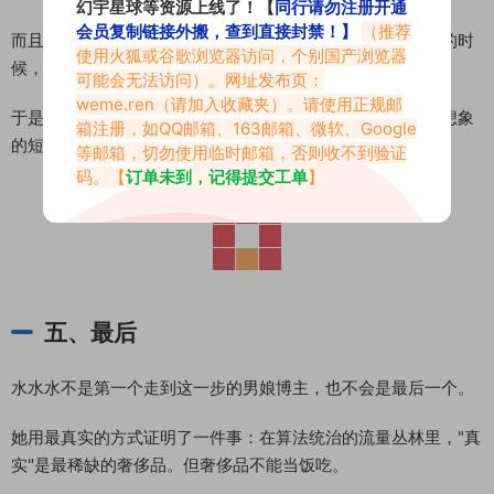
幻宇星球等资源上线了！【
同行请勿注册开通
会员复制链接外搬，查到直接封禁！】
（推荐
而且这个群体中，相当一部分人与原生家庭关系紧张。缺钱的时
使用火狐或谷歌浏览器访问，个别国产浏览器
候，没有人兜底。
可能会无法访问）。网址发布页：
weme.ren
（请加入收藏夹）。请使用正规邮
于是滑坡就发生了。从福利姬到直接拍片，中间的距离比你想象
箱注册，如QQ邮箱、163邮箱、微软、Google
的短得多。
等邮箱，切勿使用临时邮箱，否则收不到验证
码。【
订单未到，记得提交工单
】
五、最后
水水水不是第一个走到这一步的男娘博主，也不会是最后一个。
她用最真实的方式证明了一件事：在算法统治的流量丛林里，"真
实"是最稀缺的奢侈品。但奢侈品不能当饭吃。