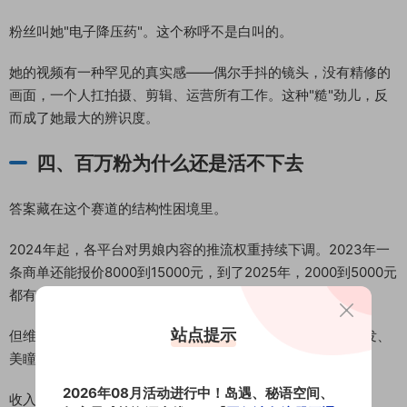
粉丝叫她"电子降压药"。这个称呼不是白叫的。
她的视频有一种罕见的真实感——偶尔手抖的镜头，没有精修的
画面，一个人扛拍摄、剪辑、运营所有工作。这种"糙"劲儿，反
而成了她最大的辨识度。
四、百万粉为什么还是活不下去
答案藏在这个赛道的结构性困境里。
2024年起，各平台对男娘内容的推流权重持续下调。2023年一
条商单还能报价8000到15000元，到了2025年，2000到5000元
都有人抢。头部博主的月收入从三五万降到了一万以下。
站点提示
但维持女性化外表的开销一分没少。医美、护肤、服饰、假发、
美瞳——月均保守估计8000到15000元。
2026年08月活动进行中！岛遇、秘语空间、
收入在降，开销没降。剪刀差越来越大。