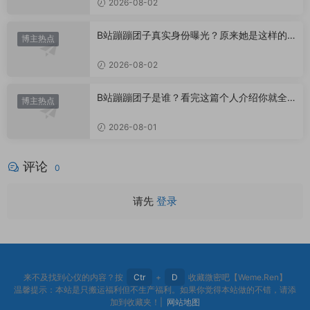
2026-08-02
B站蹦蹦团子真实身份曝光？原来她是这样的U
博主热点
P主
2026-08-02
B站蹦蹦团子是谁？看完这篇个人介绍你就全
博主热点
懂了
2026-08-01
评论
0
请先
登录
来不及找到心仪的内容？按
Ctr
+
D
收藏微密吧【Weme.Ren】
温馨提示：本站是只搬运福利但不生产福利。如果你觉得本站做的不错，请添
加到收藏夹！|
网站地图