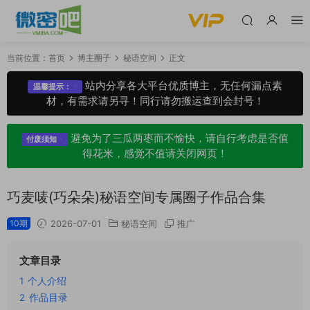
当前位置：
首页
博主圈子
秘语空间
正文
站内分享各大平台优质博主，无任何漏点素
温馨提示：
材，有需求请另寻！同行请勿搬运查到会封号！
避免为了三瓜两枣而不愉快，请自行考虑是否值
付废须知
得花米，感觉不值请关闭网页！
巧麦唛(巧朵朵)秘语空间专属圈子作品合集
10期
2026-07-01
秘语空间
推广
文章目录
1
个人介绍
2
作品目录