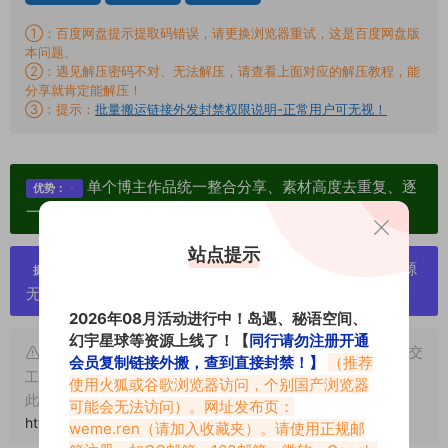
①：百度网盘提示提取码错误，请更换浏览器重试，这是百度网盘版
本问题。
②：遇见解压密码不对、无法解压，请查看上面对应的解压教程，能
分享就肯定能解压！
③：提示：
批量搬运链接外发封禁权限说明-正常用户可无视！
单个博主作品统一整合分享、素材高度去重复、逐
优势：
一归档方便收藏！
站点提示
严禁搬运资源链接，一经发现封号处理，素材资源
提示：
无露点、需求请绕道，关闭本站网页！
2026年08月活动进行中！岛遇、秘语空间、
幻宇星球等资源上线了！【
同行请勿注册开通
申明：本文资源均来源网友分享，若侵犯了您的权限可以提交
会员复制链接外搬，查到直接封禁！】
（推荐
工单处理。
使用火狐或谷歌浏览器访问，个别国产浏览器
此外本文章皆属于原创文章，转载请注明出处！原文链接：
可能会无法访问）。网址发布页：
https://www.vmiba.top/20168.html
weme.ren
（请加入收藏夹）。请使用正规邮