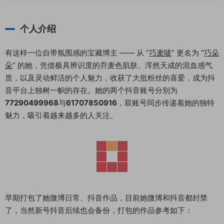
个人介绍
有这样一位自带氛围感的宝藏博主 —— 从 “
巧麦唛
” 更名为 “
巧朵
朵
” 的她，凭借极具辨识度的乔麦色肌肤、浑然天成的混血感气
质，以及灵动鲜活的个人魅力，收获了大批粉丝的喜爱，成为抖
音平台上独树一帜的存在。她的两个抖音账号分别为
77290499968
与
61707850916
，双账号同步传递着她的独特
魅力，吸引着越来越多的人关注。
早期打包了她微博日常、抖音作品，目前她微博和抖音都封禁
了，当然新号抖音后续也会备份，打包的作品参考如下：