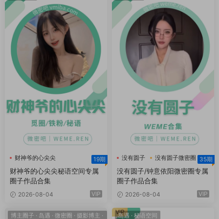
财神爷的心尖尖
没有圆子
没有圆子微密圈
19期
35期
财神爷的心尖尖秘语空间
钟意依阳
财神爷的心尖尖秘语空间专属
没有圆子/钟意依阳微密圈专属
圈子作品合集
圈子作品合集
VIP
VIP
2026-08-04
2026-08-04
VIP
博主圈子
·
岛遇
·
微密圈
·
摄影博主
·
岛遇
·
秘语空间