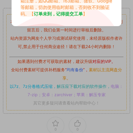
箱注册，如QQ邮箱、163邮箱、微软、Google
等邮箱，切勿使用临时邮箱，否则收不到验证
重要声明
码。【
订单未到，记得提交工单
】
本站资源均来自网络分享，如有侵犯你的权益请私信留言
收到
留言后，我们会第一时间进行审核后删除。
站内资源为网友个人学习或测试研究使用，未经原版权作者许
可,禁止用于任何商业途径！请在下载24小时内删除！
如果遇到付费才可获取的素材，建议升级
对应的VIP。
全站付费素材可提供补档服务
“
均有备份
”，
素材以主流网盘分
享。
以7z、7z分卷格式压缩，
解压应下载对应的软件操作，
电脑：
7-zip；安卓：zarchiver；苹果：解压专家
其它更多疑问请查看站内帮助中心！
0
0