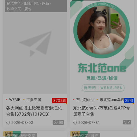
秘语空间
·
舰长门槛
·
趣岛
·
铁粉空间
·
鹿包
WEME
主播专属
东北范one
东北范one岛遇
3702套
25期
主播定制
小范范
各大网红博主微密圈资源汇总
东北范one(小范范)岛遇APP专
合集[3702套/1019GB]
属圈子合集
VIP
2026-08-03
98
2026-07-31
VIP
VIP
微密圈
·
秘语空间
秘语空间
·
趣岛