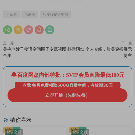
巧朵朵
巧麦唛
巧麦唛秘语空间
上一篇
下一篇
美艳老嫂子秘语空间圈子专属视图
抖音阿灿.个人介绍，甜美穿搭展示
合集
博主
百度网盘内部特批：SVIP会员直降最低100元
点我 每月免费领取500G容量空间，有效期30天
立即开通（先到先得）
猜你喜欢
VIP
VIP
秘语空间
秘语空间