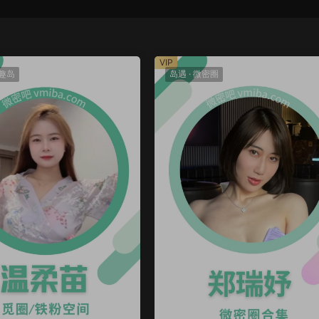
VIP
趣岛
岛遇
·
微密圈