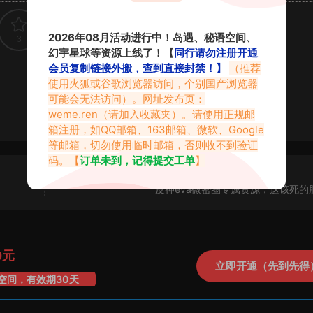
2026年08月活动进行中！岛遇、秘语空间、
3
0
幻宇星球等资源上线了！【
同行请勿注册开通
会员复制链接外搬，查到直接封禁！】
（推荐
使用火狐或谷歌浏览器访问，个别国产浏览器
可能会无法访问）。网址发布页：
weme.ren
（请加入收藏夹）。请使用正规邮
箱注册，如QQ邮箱、163邮箱、微软、Google
等邮箱，切勿使用临时邮箱，否则收不到验证
码。【
订单未到，记得提交工单
】
皮神eva微密圈专属资源，这该死的
0元
立即开通（先到先得
空间，有效期30天