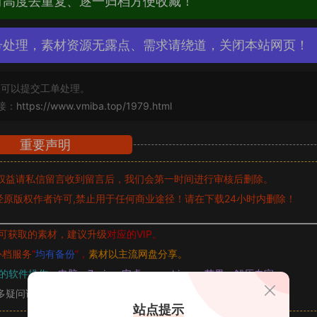
材高度去重复、逐一归档方便收藏！
号处理，素材资源无露点、需求请绕道，关闭本站网页！
可以提交工单处理。
接：
https://www.vmiba.top/1979.html
重要声明
权益请私信留言
收到留言后，我们会第一时间进行审核后删除。
原版权作者许可,禁止用于任何商业途径！请在下载24小时内删除！
可获取的素材，建议升级
对应的VIP。
补档服务
“
均有备份
”，
素材以主流网盘分享。
的软件操作，
电脑：7-zip；安卓：zarchiver；苹果：解压专家
多疑问请查看站内帮助中心！
站点提示