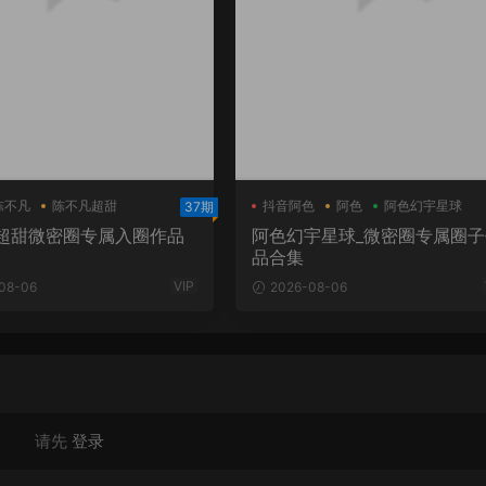
陈不凡
陈不凡超甜
抖音阿色
阿色
阿色幻宇星球
37期
超甜微密圈
超甜微密圈专属入圈作品
阿色幻宇星球_微密圈专属圈子
品合集
VIP
08-06
2026-08-06
请先
登录