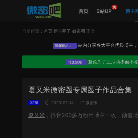
免
首页
B站UP
博主
当前位置：
首页
博主圈子
微密圈
正文
站内分享各大平台优质博主
温馨提示：
避免为了三瓜两枣而不
付废须知
夏又米微密圈专属圈子作品合集
07期
2023-07-14
微密圈
夏又米
，抖音200多万粉丝博主一枚，颜值