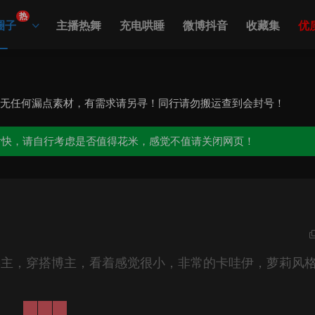
热
圈子
主播热舞
充电哄睡
微博抖音
收藏集
优
，无任何漏点素材，有需求请另寻！同行请勿搬运查到会封号！
愉快，请自行考虑是否值得花米，感觉不值请关闭网页！
博主，穿搭博主，看着感觉很小，非常的卡哇伊，萝莉风