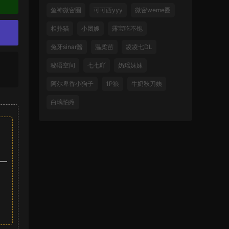
鱼神微密圈
可可西yyy
微密weme圈
相扑猫
小团嫂
露宝吃不饱
兔牙sinar酱
温柔苗
凌凌七DL
秘语空间
七七吖
奶瑶妹妹
阿尔卑香小狗子
1P狼
牛奶秋刀姨
白璃怕疼