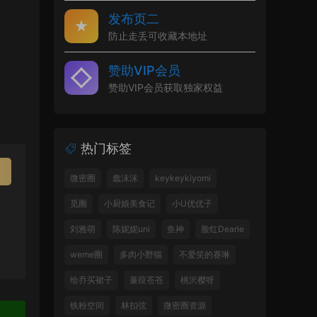
发布页二
防止走丢可收藏本地址
赞助VIP会员
赞助VIP会员获取独家权益
热门标签
微密圈
蠢沫沫
keykeykiyomi
觅圈
小厨娘美食记
小U优优子
刘雅萌
陈妮妮uni
鱼神
脸红Dearie
weme圈
多肉小野猫
不爱笑的赛琳
给乔买裙子
蒹葭苍苍
桃沢樱呀
铁粉空间
林扣弦
微密圈资源