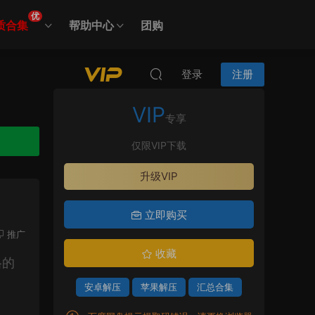
优
质合集
帮助中心
团购
登录
注册
VIP
专享
仅限VIP下载
升级VIP
立即购买
推广
收藏
格的
安卓解压
苹果解压
汇总合集