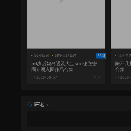
56岁后妈
56岁后妈岛遇
我不是
58期
大宝sod秘
陈不凡
56岁后妈岛遇及大宝sod秘微密
陈不凡
圈专属入圈作品合集
合集
VIP
2026-08-07
2026-
评论
0