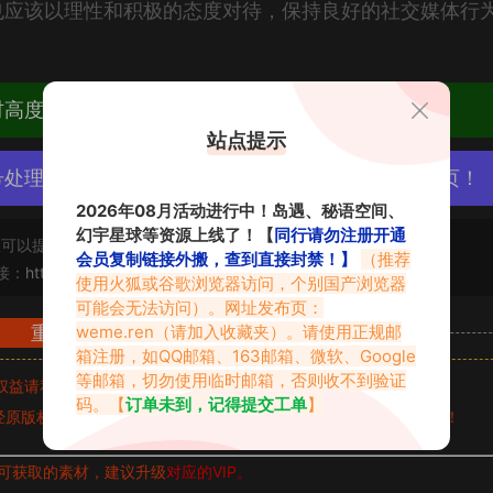
也应该以理性和积极的态度对待，保持良好的社交媒体行
材高度去重复、逐一归档方便收藏！
站点提示
号处理，素材资源无露点、需求请绕道，关闭本站网页！
2026年08月活动进行中！岛遇、秘语空间、
幻宇星球等资源上线了！【
同行请勿注册开通
可以提交工单处理。
会员复制链接外搬，查到直接封禁！】
（推荐
接：
https://www.vmiba.top/1968.html
使用火狐或谷歌浏览器访问，个别国产浏览器
可能会无法访问）。网址发布页：
weme.ren
（请加入收藏夹）。请使用正规邮
重要声明
箱注册，如QQ邮箱、163邮箱、微软、Google
等邮箱，切勿使用临时邮箱，否则收不到验证
权益请私信留言
收到留言后，我们会第一时间进行审核后删除。
码。【
订单未到，记得提交工单
】
原版权作者许可,禁止用于任何商业途径！请在下载24小时内删除！
可获取的素材，建议升级
对应的VIP。