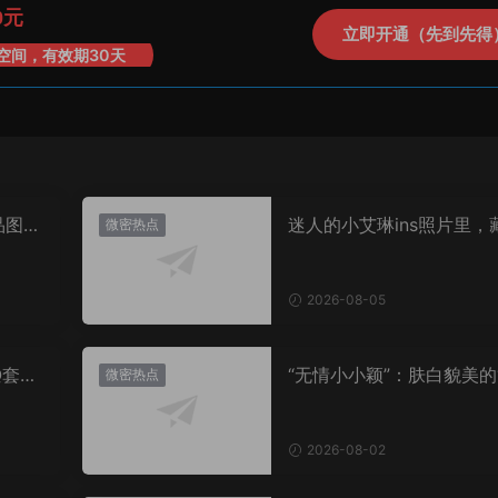
0元
立即开通（先到先得
空间，有效期30天
品图
迷人的小艾琳ins照片里，
微密热点
着多少不为人知的小心思
2026-08-05
Q套
“无情小小颖”：肤白貌美的
微密热点
姿兰”眼眸，微密圈里的视
盛宴
2026-08-02