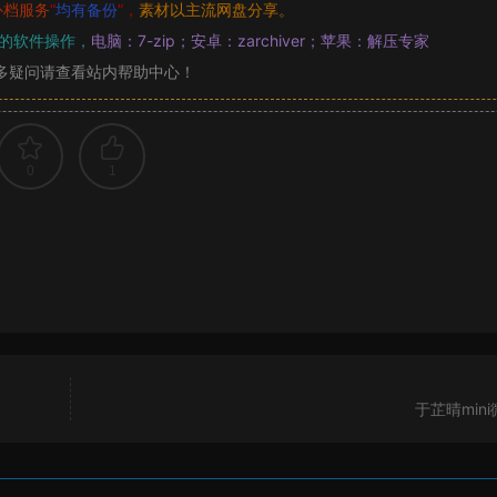
补档服务
“
均有备份
”，
素材以主流网盘分享。
的软件操作，
电脑：7-zip；安卓：zarchiver；苹果：解压专家
多疑问请查看站内帮助中心！
0
1
于芷晴min