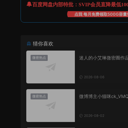
百度网盘内部特批：SVIP会员直降最低10
点我 每月免费领取500G容量
猜你喜欢
迷人的小艾琳微密圈作
微密热点
片，到底有多惊艳？
2026-08-06
微博博主小猫咪ck_VM
微密热点
图，御系视觉魅力代表
2026-08-02