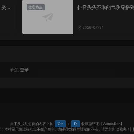
，突然
抖音头头不乖的气质穿搭
微密热点
有多绝？看完想照搬整套
2026-07-31
请先
登录
来不及找到心仪的内容？按
Ctr
+
D
收藏微密吧【Weme.Ren】
示：本站是只搬运福利但不生产福利。如果你觉得本站做的不错，请添加到收藏夹！|