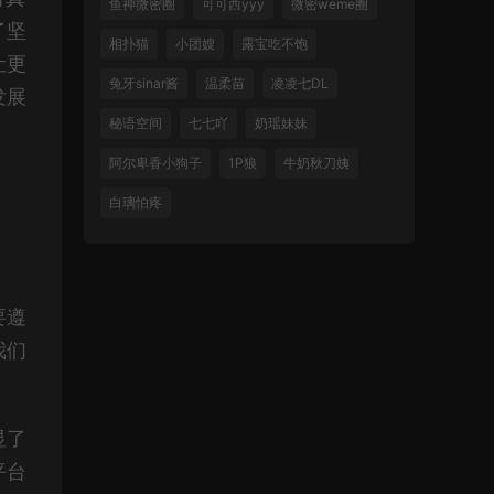
鱼神微密圈
可可西yyy
微密weme圈
了坚
相扑猫
小团嫂
露宝吃不饱
让更
兔牙sinar酱
温柔苗
凌凌七DL
发展
秘语空间
七七吖
奶瑶妹妹
阿尔卑香小狗子
1P狼
牛奶秋刀姨
白璃怕疼
要遵
我们
。
显了
平台