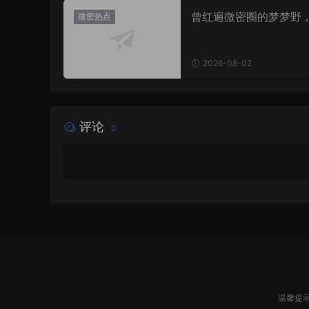
曾红遍微密圈的梦梦野
微密热点
消失后去了哪里？
2026-08-02
评论
0
温馨提