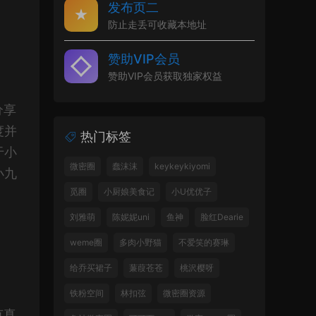
发布页二
防止走丢可收藏本地址
赞助VIP会员
赞助VIP会员获取独家权益
分享
度并
热门标签
于小
微密圈
蠢沫沫
keykeykiyomi
小九
觅圈
小厨娘美食记
小U优优子
刘雅萌
陈妮妮uni
鱼神
脸红Dearie
weme圈
多肉小野猫
不爱笑的赛琳
给乔买裙子
蒹葭苍苍
桃沢樱呀
铁粉空间
林扣弦
微密圈资源
有真