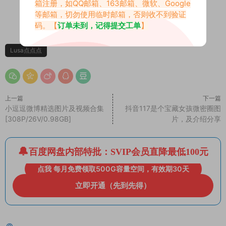
箱注册，如QQ邮箱、163邮箱、微软、Google
等邮箱，切勿使用临时邮箱，否则收不到验证
0
0
码。【
订单未到，记得提交工单
】
Lusa点点点
上一篇
下一篇
小逗逗微博精选图片及视频合集
抖音117是个宝藏女孩微密圈图
[308P/26V/0.98GB]
片，及介绍分享
百度网盘内部特批：SVIP会员直降最低100元
点我 每月免费领取500G容量空间，有效期30天
立即开通（先到先得）