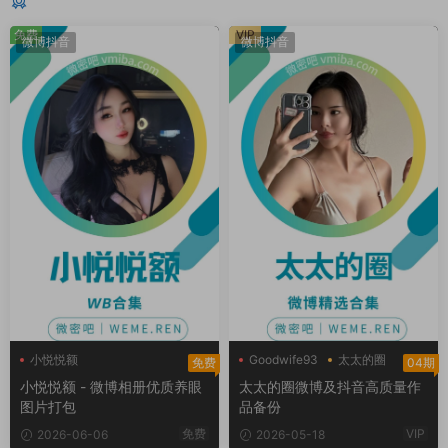
猜你喜欢
免费
VIP
微博抖音
微博抖音
小悦悦额
Goodwife93
太太的圈
免费
04期
好太太hhh
小悦悦额 - 微博相册优质养眼
太太的圈微博及抖音高质量作
图片打包
品备份
免费
VIP
2026-06-06
2026-05-18