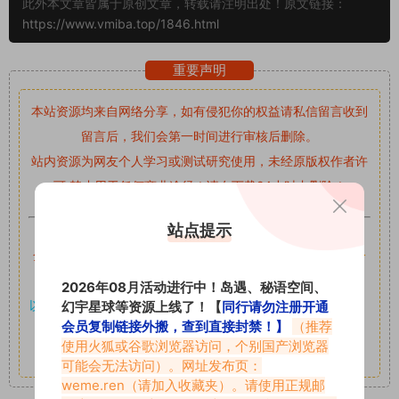
此外本文章皆属于原创文章，转载请注明出处！原文链接：
https://www.vmiba.top/1846.html
重要声明
本站资源均来自网络分享，如有侵犯你的权益请私信留言
收到
留言后，我们会第一时间进行审核后删除。
站内资源为网友个人学习或测试研究使用，未经原版权作者许
可,禁止用于任何商业途径！请在下载24小时内删除！
站点提示
如果遇到付费才可获取的素材，建议升级
对应的VIP。
全站付费素材可提供补档服务
“
均有备份
”，
素材以主流网盘分
享。
2026年08月活动进行中！岛遇、秘语空间、
以7z、7z分卷格式压缩，
解压应下载对应的软件操作，
电脑：
幻宇星球等资源上线了！【
同行请勿注册开通
会员复制链接外搬，查到直接封禁！】
（推荐
7-zip；安卓：zarchiver；苹果：解压专家
使用火狐或谷歌浏览器访问，个别国产浏览器
其它更多疑问请查看站内帮助中心！
可能会无法访问）。网址发布页：
weme.ren
（请加入收藏夹）。请使用正规邮