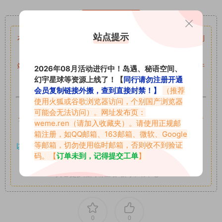
重要声明
站点提示
本站资源均来自网络分享，如有侵犯你的权益请私信留言
收到
留言后，我们会第一时间进行审核后删除。
站内资源为网友个人学习或测试研究使用，未经原版权作者许
2026年08月活动进行中！岛遇、秘语空间、
幻宇星球等资源上线了！【
同行请勿注册开通
可,禁止用于任何商业途径！请在下载24小时内删除！
会员复制链接外搬，查到直接封禁！】
（推荐
使用火狐或谷歌浏览器访问，个别国产浏览器
如果遇到付费才可获取的素材，建议升级
对应的VIP。
可能会无法访问）。网址发布页：
全站付费素材可提供补档服务
“
均有备份
”，
素材以主流网盘分
weme.ren
（请加入收藏夹）。请使用正规邮
享。
箱注册，如QQ邮箱、163邮箱、微软、Google
等邮箱，切勿使用临时邮箱，否则收不到验证
以7z、7z分卷格式压缩，
解压应下载对应的软件操作，
电脑：
码。【
订单未到，记得提交工单
】
7-zip；安卓：zarchiver；苹果：解压专家
其它更多疑问请查看站内帮助中心！
0
0