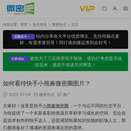
当前位置：
首页
热点资讯
微密热点
正文
站内分享各大平台优质博主，无任何漏点素
温馨提示：
材，有需求请另寻！同行请勿搬运查到会封号！
避免为了三瓜两枣而不愉快，请自行考虑是否值
付废须知
得花米，感觉不值请关闭网页！
如何看待快手小熊酱微密圈图片？
2023-07-04
微密热点
推广
大家好！这里是快手
小熊酱微密圈
，一个与众不同的社交平台，
为你提供了一个丰富多彩的资源共享和学习成长的空间。无论你
是追求创作的快手达人，还是渴望拓展知识技能的职场人士，我
们都准备好了满满的资源来满足您的需求。