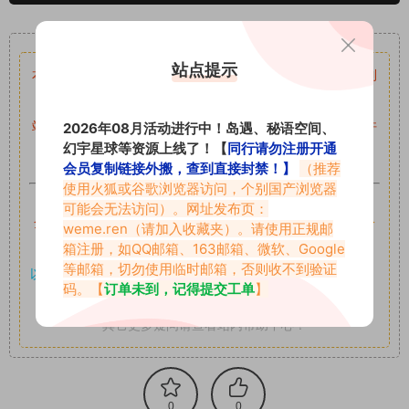
重要声明
站点提示
本站资源均来自网络分享，如有侵犯你的权益请私信留言
收到
留言后，我们会第一时间进行审核后删除。
站内资源为网友个人学习或测试研究使用，未经原版权作者许
2026年08月活动进行中！岛遇、秘语空间、
幻宇星球等资源上线了！【
同行请勿注册开通
可,禁止用于任何商业途径！请在下载24小时内删除！
会员复制链接外搬，查到直接封禁！】
（推荐
使用火狐或谷歌浏览器访问，个别国产浏览器
如果遇到付费才可获取的素材，建议升级
对应的VIP。
可能会无法访问）。网址发布页：
全站付费素材可提供补档服务
“
均有备份
”，
素材以主流网盘分
weme.ren
（请加入收藏夹）。请使用正规邮
箱注册，如QQ邮箱、163邮箱、微软、Google
享。
等邮箱，切勿使用临时邮箱，否则收不到验证
以7z、7z分卷格式压缩，
解压应下载对应的软件操作，
电脑：
码。【
订单未到，记得提交工单
】
7-zip；安卓：zarchiver；苹果：解压专家
其它更多疑问请查看站内帮助中心！
0
0