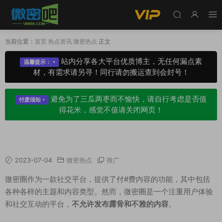
当前位置：
首页
热点资讯
微密热点
正文
站内分享各大平台优质博主，无任何漏点素
温馨提示：
材，有需求请另寻！同行请勿搬运查到会封号！
避免为了三瓜两枣而不愉快，请自行考虑是否值
付废须知
得花米，感觉不值请关闭网页！
微密圈专属内容有露的嘛？（肯定没有的！）
2023-07-04
微密热点
推广
微密圈作为一款社交平台，提供了付#费内容的功能，其中包括
各种各样的主题和内容类型。然而，微密圈是一个注重用户体验
和社交互动的平台，
不允许发布露骨和不雅的内容
。