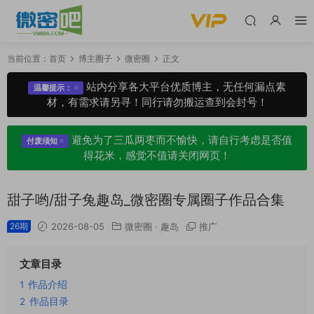
当前位置：
首页
博主圈子
微密圈
正文
站内分享各大平台优质博主，无任何漏点素
温馨提示：
材，有需求请另寻！同行请勿搬运查到会封号！
避免为了三瓜两枣而不愉快，请自行考虑是否值
付废须知
得花米，感觉不值请关闭网页！
甜子哟/甜子兔趣岛_微密圈专属圈子作品合集
26期
2026-08-05
微密圈
·
趣岛
推广
文章目录
1
作品介绍
2
作品目录