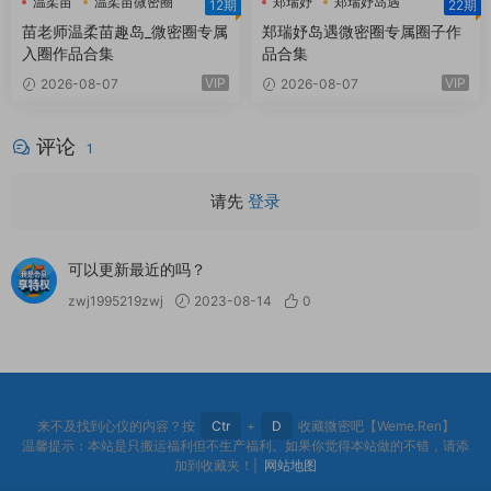
温柔苗
温柔苗微密圈
郑瑞妤
郑瑞妤岛遇
12期
22期
温柔苗趣岛
郑瑞妤微博
苗老师温柔苗趣岛_微密圈专属
郑瑞妤岛遇微密圈专属圈子作
入圈作品合集
品合集
VIP
VIP
2026-08-07
2026-08-07
评论
1
请先
登录
可以更新最近的吗？
zwj1995219zwj
2023-08-14
0
来不及找到心仪的内容？按
Ctr
+
D
收藏微密吧【Weme.Ren】
温馨提示：本站是只搬运福利但不生产福利。如果你觉得本站做的不错，请添
加到收藏夹！|
网站地图