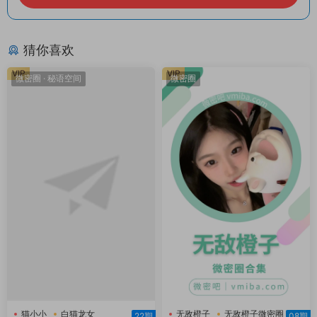
猜你喜欢
VIP
VIP
微密圈
·
秘语空间
微密圈
猫小小
白猫龙女
无敌橙子
无敌橙子微密圈
22期
08期