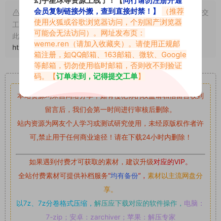
幻宇星球等资源上线了！【
同行请勿注册开通
会员复制链接外搬，查到直接封禁！】
（推荐
申明：本文资源均来源网友分享，若侵犯了您的权限可以提交
使用火狐或谷歌浏览器访问，个别国产浏览器
工单处理。
可能会无法访问）。网址发布页：
此外本文章皆属于原创文章，转载请注明出处！原文链接：
weme.ren
（请加入收藏夹）。请使用正规邮
https://www.vmiba.top/1767.html
箱注册，如QQ邮箱、163邮箱、微软、Google
等邮箱，切勿使用临时邮箱，否则收不到验证
重要声明
码。【
订单未到，记得提交工单
】
本站资源均来自网络分享，如有侵犯你的权益请私信留言
收到
留言后，我们会第一时间进行审核后删除。
站内资源为网友个人学习或测试研究使用，未经原版权作者许
可,禁止用于任何商业途径！请在下载24小时内删除！
如果遇到付费才可获取的素材，建议升级
对应的VIP。
全站付费素材可提供补档服务
“
均有备份
”，
素材以主流网盘分
享。
以7z、7z分卷格式压缩，
解压应下载对应的软件操作，
电脑：
7-zip；安卓：zarchiver；苹果：解压专家