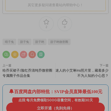
其它更多疑问请查看站内帮助中心！
2
0
晴子兔
甜子兔
甜子哟
甜子哟微密圈
上一篇
下一篇
给乔买裙子/脸红乔清纯乔微密圈
迷人的小艾琳ins照片里，藏着多少
专属圈子作品合集
不为人知的小心思？
百度网盘内部特批：SVIP会员直降最低100元
点我 每月免费领取500G容量空间，有效期30天
立即开通（先到先得）