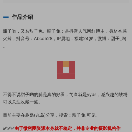
作品介绍
甜子哟
，又名
甜子兔
、
晴子兔
；是抖音人气网红博主，身材杏感
火辣，抖音号：Abcd528，IP属地：福建24岁，微博：甜子_哟
。
不得不说甜子哟的腿是真的好看，简直就是yyds，感兴趣的铁粉
可以关注收藏一波。
目前主要在趣岛(丸岛)分享，搜索：甜子兔 可见。
✅✅✅
由于微密圈资源本身就不稳定，并非专业的摄影机构作