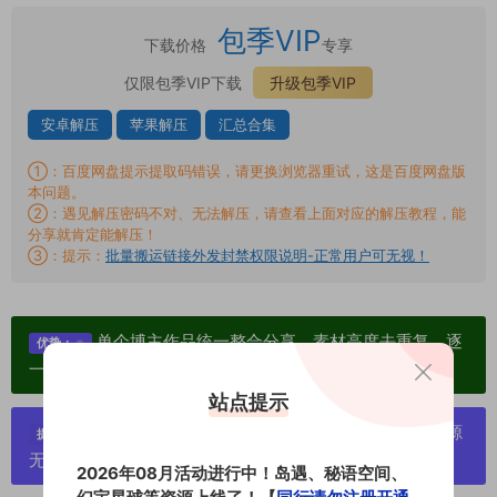
包季VIP
下载价格
专享
仅限包季VIP下载
升级包季VIP
安卓解压
苹果解压
汇总合集
①：百度网盘提示提取码错误，请更换浏览器重试，这是百度网盘版
本问题。
②：遇见解压密码不对、无法解压，请查看上面对应的解压教程，能
分享就肯定能解压！
③：提示：
批量搬运链接外发封禁权限说明-正常用户可无视！
单个博主作品统一整合分享、素材高度去重复、逐
优势：
一归档方便收藏！
站点提示
严禁搬运资源链接，一经发现封号处理，素材资源
提示：
无露点、需求请绕道，关闭本站网页！
2026年08月活动进行中！岛遇、秘语空间、