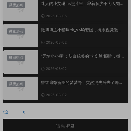
迷人的小艾琳ins照片里，藏着多少不为人知的
微密热点
小心思？
2026-08-05
微博博主小猫咪ck_VMQ套图，御系视觉魅力
微密热点
代表
2026-08-02
“无情小小颖”：肤白貌美的“卡姿兰”眼眸，微密
微密热点
圈里的视觉盛宴
2026-08-02
曾红遍微密圈的梦梦野，突然消失后去了哪
微密热点
里？
2026-08-02
评论
0
请先
登录