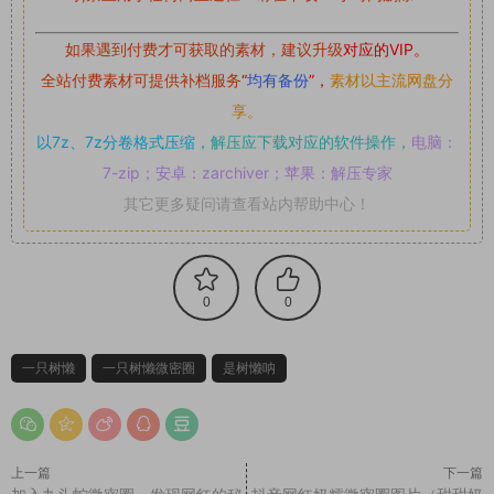
如果遇到付费才可获取的素材，建议升级
对应的VIP。
全站付费素材可提供补档服务
“
均有备份
”，
素材以主流网盘分
享。
以7z、7z分卷格式压缩，
解压应下载对应的软件操作，
电脑：
7-zip；安卓：zarchiver；苹果：解压专家
其它更多疑问请查看站内帮助中心！
0
0
一只树懒
一只树懒微密圈
是树懒呐
上一篇
下一篇