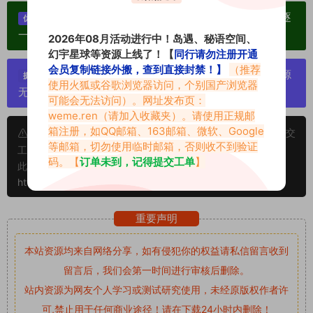
单个博主作品统一整合分享、素材高度去重复、逐
优势：
一归档方便收藏！
2026年08月活动进行中！岛遇、秘语空间、
幻宇星球等资源上线了！【
同行请勿注册开通
会员复制链接外搬，查到直接封禁！】
（推荐
严禁搬运资源链接，一经发现封号处理，素材资源
提示：
使用火狐或谷歌浏览器访问，个别国产浏览器
无露点、需求请绕道，关闭本站网页！
可能会无法访问）。网址发布页：
weme.ren
（请加入收藏夹）。请使用正规邮
箱注册，如QQ邮箱、163邮箱、微软、Google
申明：本文资源均来源网友分享，若侵犯了您的权限可以提交
等邮箱，切勿使用临时邮箱，否则收不到验证
工单处理。
码。【
订单未到，记得提交工单
】
此外本文章皆属于原创文章，转载请注明出处！原文链接：
https://www.vmiba.top/1685.html
重要声明
本站资源均来自网络分享，如有侵犯你的权益请私信留言
收到
留言后，我们会第一时间进行审核后删除。
站内资源为网友个人学习或测试研究使用，未经原版权作者许
可,禁止用于任何商业途径！请在下载24小时内删除！