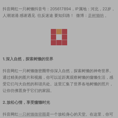
抖音网红一只树懒抖音号：205617894，IP属地：河北，22岁，
人潮汹涌 感谢遇见 往反迷途 要知归路！ 微博：
是树懒呐
。
1. 深入自然，探索树懒的世界
抖音网红一只树懒微密圈带你深入自然，探索树懒的神奇世界。
通过精美的图片和视频，你可以近距离观察树懒的慵懒生活，感
受它们与大自然的和谐共处。这里汇集了世界各地树懒的照片，
让你仿佛置身于它们的家园。
2. 放松心情，享受慵懒时光
抖音网红
一只树懒微密圈
是一个放松身心的天堂。在这里，你可