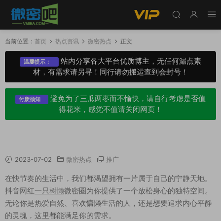
当前位置：
首页
热点资讯
微密热点
正文
站内分享各大平台优质博主，无任何漏点素
温馨提示：
材，有需求请另寻！同行请勿搬运查到会封号！
避免为了三瓜两枣而不愉快，请自行考虑是否值
付废须知
得花米，感觉不值请关闭网页！
抖音网红一只树懒微密圈资源，懒出新高度
2023-07-02
微密热点
推广
在快节奏的生活中，我们都渴望拥有一片属于自己的宁静天地。
抖音网红
一只树懒
微密圈为你提供了一个放松身心的独特空间。
无论你是热爱自然、喜欢慵懒生活的人，还是想要追求内心平静
的灵魂，这里都能满足你的需求。