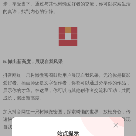
步，享受当下。通过与其他树懒爱好者的交流，你可以探索生活
的真谛，找到内心的宁静。
5. 懒出新高度，展现自我风采
抖音网红一只树懒微密圈鼓励用户展现自我风采。无论你是摄影
爱好者、插画师还是文字创作者，你都可以通过分享你的作品，
展示你的才华。在这里，你可以与其他创作者交流和互动，共同
成长，懒出新高度。
加入抖音网红一只树懒微密圈，探索树懒的世界，放松身心，传
递快乐和温暖，寻找内心的平静。让我们一起懒出新高度，展现
自我风采，享受与树懒共度的宁静时光！
站点提示