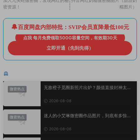
加入九头蛇微密圈，发现网红的秘
抖音网红奶糯微密圈图片（甜甜奶
密资源！
糯图片）
百度网盘内部特批：SVIP会员直降最低100元
点我 每月免费领取500G容量空间，有效期30天
立即开通（先到先得）
猜你喜欢
无敌橙子觅圈新照片出炉？颜值直接封神太惊
微密热点
艳！
2026-08-08
迷人的小艾琳微密圈作品图片，到底有多惊
微密热点
艳？
2026-08-06